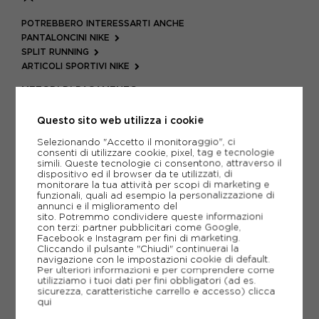
POTREBBERO INTERESSARTI ANCHE
PANTALONCINI NIKE
SPLIT RUNNING
ARTICOLI SPORTIVI NIKE
METODI DI PAGAMENTO
Questo sito web utilizza i cookie
Selezionando "Accetto il monitoraggio", ci
PIÙ INFORMAZIONI
consenti di utilizzare cookie, pixel, tag e tecnologie
simili. Queste tecnologie ci consentono, attraverso il
dispositivo ed il browser da te utilizzati, di
SCHEDA TECNICA
monitorare la tua attività per scopi di marketing e
funzionali, quali ad esempio la personalizzazione di
GUIDA ALLE TAGLIE
annunci e il miglioramento del
sito. Potremmo condividere queste informazioni
con terzi: partner pubblicitari come Google,
Facebook e Instagram per fini di marketing.
Cliccando il pulsante "Chiudi" continuerai la
CONSIGLIATI DA NOI
navigazione con le impostazioni cookie di default.
Per ulteriori informazioni e per comprendere come
utilizziamo i tuoi dati per fini obbligatori (ad es.
VO
sicurezza, caratteristiche carrello e accesso)
clicca
qui