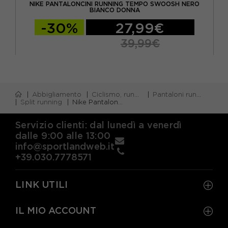
SA
NIKE PANTALONCINI RUNNING TEMPO SWOOSH NERO
N
BIANCO DONNA
-30%
27,99€
39,99€
Abbigliamento
Ciclismo, running e piscina
Pantaloni running corti
Split running
Nike Pantaloncini Running Areoswift Sapphire Nero Donna
Servizio clienti: dal lunedì a venerdì
dalle 9:00 alle 13:00
info@sportlandweb.it
+39.030.7778571
LINK UTILI
IL MIO ACCOUNT