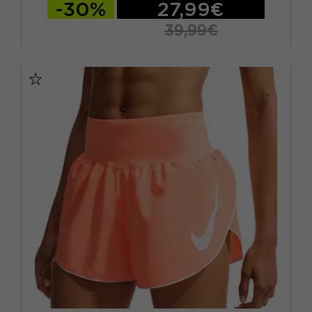
-30%
27,99€
39,99€
XS
S
M
L