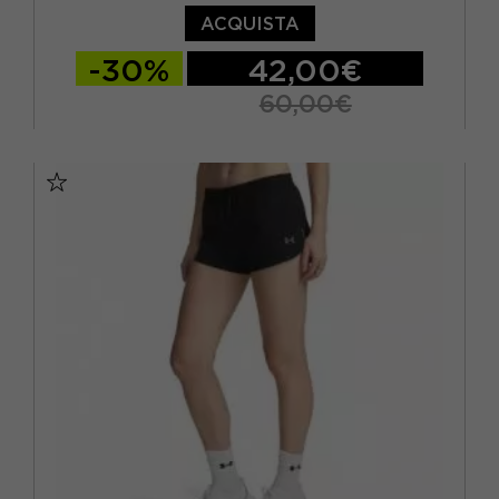
ACQUISTA
-30%
42,00€
60,00€
XS
S
M