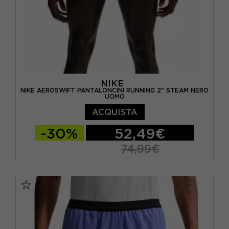
NIKE
NIKE AEROSWIFT PANTALONCINI RUNNING 2" STEAM NERO
UOMO
ACQUISTA
-30%
52,49€
74,99€
S
M
L
XL