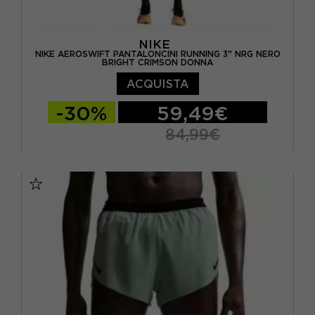
NIKE
NIKE AEROSWIFT PANTALONCINI RUNNING 3" NRG NERO
BRIGHT CRIMSON DONNA
ACQUISTA
-30%
59,49€
84,99€
XS
S
M
L