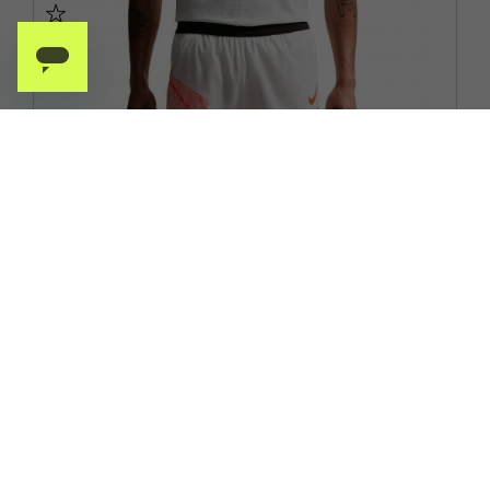
NIKE
NIKE AEROSWIFT PANTALONCINI RUNNING 2" GFX SUMMIT
BIANCO UOMO
ACQUISTA