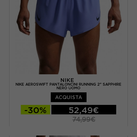
NIKE
NIKE AEROSWIFT PANTALONCINI RUNNING 2" SAPPHIRE
NERO UOMO
ACQUISTA
-30%
52,49€
74,99€
S
M
L
XL