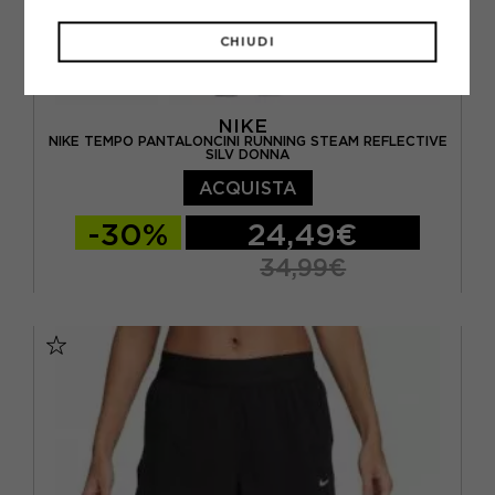
CHIUDI
NIKE
NIKE TEMPO PANTALONCINI RUNNING STEAM REFLECTIVE
SILV DONNA
ACQUISTA
-30%
24,49€
34,99€
XS
S
M
L