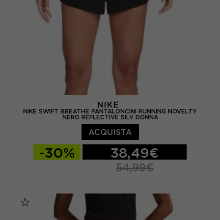
NIKE
NIKE SWIFT BREATHE PANTALONCINI RUNNING NOVELTY
NERO REFLECTIVE SILV DONNA
ACQUISTA
-30%
38,49€
54,99€
XS
S
M
L