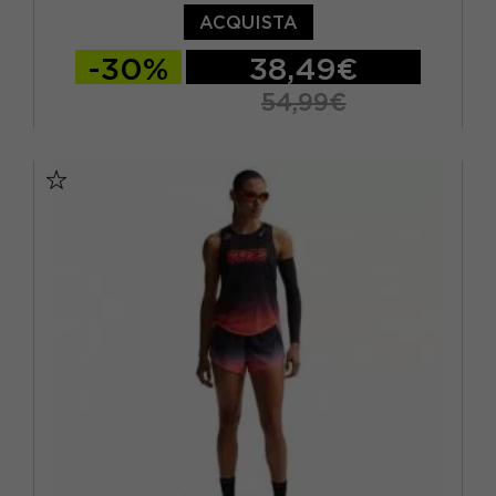
ACQUISTA
-30%
38,49€
54,99€
XS
S
M
L