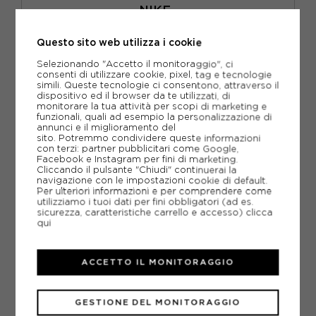
NIKE
NIKE TEMPO FLOW SWOOSH PANTALONCINI RUNNING
ARANCIO PULSE REFLECTIVE SILV DONNA
Questo sito web utilizza i cookie
ACQUISTA
Selezionando "Accetto il monitoraggio", ci
-30%
27,99€
consenti di utilizzare cookie, pixel, tag e tecnologie
simili. Queste tecnologie ci consentono, attraverso il
dispositivo ed il browser da te utilizzati, di
39,99€
monitorare la tua attività per scopi di marketing e
funzionali, quali ad esempio la personalizzazione di
annunci e il miglioramento del
XS
S
M
L
sito. Potremmo condividere queste informazioni
con terzi: partner pubblicitari come Google,
Facebook e Instagram per fini di marketing.
Cliccando il pulsante "Chiudi" continuerai la
navigazione con le impostazioni cookie di default.
Per ulteriori informazioni e per comprendere come
utilizziamo i tuoi dati per fini obbligatori (ad es.
sicurezza, caratteristiche carrello e accesso)
clicca
qui
ACCETTO IL MONITORAGGIO
GESTIONE DEL MONITORAGGIO