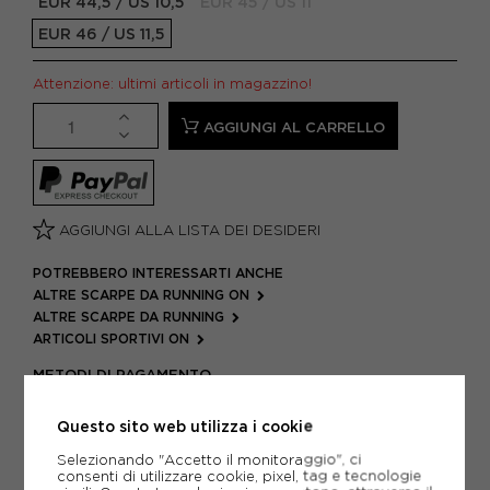
EUR 44,5 / US 10,5
EUR 45 / US 11
EUR 46 / US 11,5
Attenzione: ultimi articoli in magazzino!
AGGIUNGI AL CARRELLO
AGGIUNGI ALLA LISTA DEI DESIDERI
POTREBBERO INTERESSARTI ANCHE
ALTRE SCARPE DA RUNNING ON
ALTRE SCARPE DA RUNNING
ARTICOLI SPORTIVI ON
METODI DI PAGAMENTO
Questo sito web utilizza i cookie
PIÙ INFORMAZIONI
Selezionando "Accetto il monitoraggio", ci
consenti di utilizzare cookie, pixel, tag e tecnologie