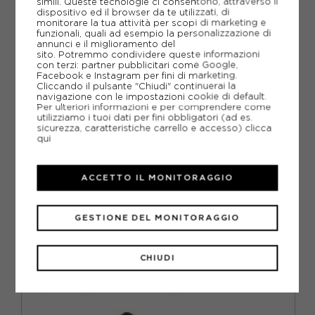
simili. Queste tecnologie ci consentono, attraverso il
SCHEDA TECNICA
dispositivo ed il browser da te utilizzati, di
monitorare la tua attività per scopi di marketing e
funzionali, quali ad esempio la personalizzazione di
GUIDA ALLE TAGLIE
annunci e il miglioramento del
sito. Potremmo condividere queste informazioni
con terzi: partner pubblicitari come Google,
DOMANDE FREQUENTI
Facebook e Instagram per fini di marketing.
Cliccando il pulsante "Chiudi" continuerai la
Come ordinare la taglia giusta?
navigazione con le impostazioni cookie di default.
Per ulteriori informazioni e per comprendere come
utilizziamo i tuoi dati per fini obbligatori (ad es.
sicurezza, caratteristiche carrello e accesso)
clicca
Come scegliere la misura giusta delle
qui
scarpe ON?
ACCETTO IL MONITORAGGIO
GESTIONE DEL MONITORAGGIO
CONSIGLIATI DA NOI
CHIUDI