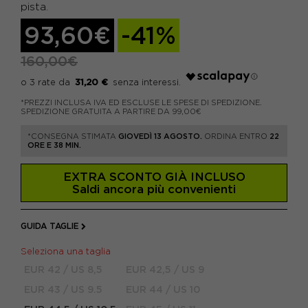
pista.
93,60€
-41%
160,00€
31,20 €
*PREZZI INCLUSA IVA ED ESCLUSE LE SPESE DI SPEDIZIONE.
SPEDIZIONE GRATUITA A PARTIRE DA 99,00€
*CONSEGNA STIMATA
GIOVEDÌ 13 AGOSTO.
ORDINA ENTRO
22
ORE E 38 MIN.
EXTRA SCONTO GIÀ INCLUSO
Saldi ancora più convenienti
GUIDA TAGLIE
Seleziona una taglia
EUR 42 / US 8,5
EUR 42,5 / US 9
EUR 43 / US 9.5
EUR 44 / US 10