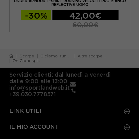
NCO
UNDER ARMOUR T-SHIRT RUNNING VELOCITI PRO BIANCO
U
REFLECTIVE UOMO
-30%
42,00€
60,00€
Scarpe
Ciclismo, running e piscina
Altre scarpe da running
On Cloudspike Amplius 2 Bianco Giallo Rosa - Scarpe Running Uomo
Servizio clienti: dal lunedì a venerdì
dalle 9:00 alle 13:00
info@sportlandweb.it
+39.030.7778571
LINK UTILI
IL MIO ACCOUNT