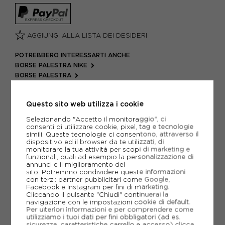
AGGIUNGI ALLA LISTA DEI DESIDERI
POTREBBERO INTERESSARTI ANCHE
BORSE PALESTRA NIKE
BORSE PALESTRA
ARTICOLI SPORTIVI NIKE
METODI DI PAGAMENTO
Questo sito web utilizza i cookie
Selezionando "Accetto il monitoraggio", ci
consenti di utilizzare cookie, pixel, tag e tecnologie
simili. Queste tecnologie ci consentono, attraverso il
PIÙ INFORMAZIONI
dispositivo ed il browser da te utilizzati, di
monitorare la tua attività per scopi di marketing e
funzionali, quali ad esempio la personalizzazione di
SCHEDA TECNICA
annunci e il miglioramento del
sito. Potremmo condividere queste informazioni
con terzi: partner pubblicitari come Google,
GUIDA ALLE TAGLIE
Facebook e Instagram per fini di marketing.
Cliccando il pulsante "Chiudi" continuerai la
navigazione con le impostazioni cookie di default.
Per ulteriori informazioni e per comprendere come
utilizziamo i tuoi dati per fini obbligatori (ad es.
CONSIGLIATI DA NOI
sicurezza, caratteristiche carrello e accesso)
clicca