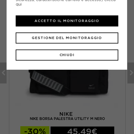
qui
ACCETTO IL MONITORAGGIO
GESTIONE DEL MONITORAGGIO
CHIUDI
NIKE
NIKE BORSA PALESTRA UTILITY M NERO
-30%
45,49€