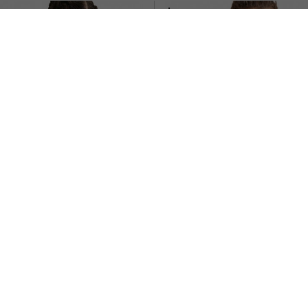
NIKE
NIKE
TTED CANOTTA PALESTRA BIANCO
NIKE ONE FITTED CANOTTA PA
DONNA
DONNA
ACQUISTA
ACQUISTA
%
26,99€
-20%
23,9
29,99€
29,9