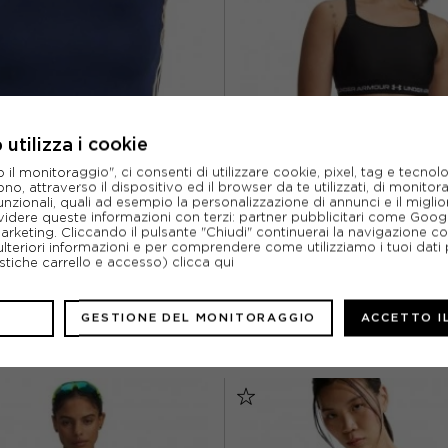
utilizza i cookie
l monitoraggio", ci consenti di utilizzare cookie, pixel, tag e tecnolo
o, attraverso il dispositivo ed il browser da te utilizzati, di monitorar
IDAS ORIGINALS
UNDER ARMO
unzionali, quali ad esempio la personalizzazione di annunci e il migl
UNDER ARMOUR REGGISENO 
INALS TOP PALESTRA BLU DONNA
idere queste informazioni con terzi: partner pubblicitari come Goo
HEATGEAR HIGH COMPRESSION U
marketing. Cliccando il pulsante "Chiudi" continuerai la navigazione c
BIANCO DONNA
ulteriori informazioni e per comprendere come utilizziamo i tuoi dati p
ACQUISTA
ACQUISTA
ristiche carrello e accesso)
clicca qui
%
36,00€
-30%
35,0
40,00€
GESTIONE DEL MONITORAGGIO
ACCETTO I
50,0
M
XS
S
M