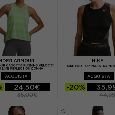
NDER ARMOUR
NIKE
UR CANOTTA RUNNING VELOCITI
NIKE PRO TOP PALESTRA NE
 LIME REFLECTION DONNA
ACQUISTA
ACQUISTA
%
24,50€
-20%
35,9
35,00€
44,9
M
XS
S
M
L