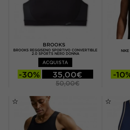
BROOKS
BROOKS REGGISENO SPORTIVO CONVERTIBLE
NIK
2.0 SPORTS NERO DONNA
ACQUISTA
-30%
35,00€
-10
50,00€
32 C
34 C
36 C
38 D
S
M