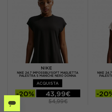
NIKE
NIKE 24.7 IMPOSSIBLYSOFT MAGLIETTA
NIKE 24.
PALESTRA S MANICHE NERO DONNA
PALEST
ACQUISTA
-20%
43,99€
-20
54,99€
XS
S
M
XS
S