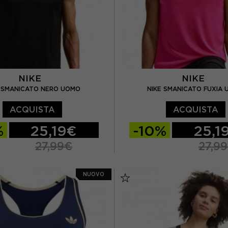
NIKE
NIKE
E SMANICATO NERO UOMO
NIKE SMANICATO FUXIA
ACQUISTA
ACQUISTA
%
25,19€
-10%
25,1
27,99€
27,9
L
XL
S
M
L
XL
NUOVO