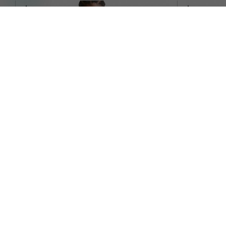
NIKE
NIKE ONE FI
NIKE PRO GILET SPORTIVO ROSA UOMO
ACQUISTA
-20%
31,99€
-10
39,99€