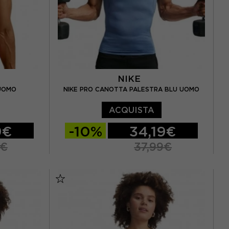
NIKE
 UOMO
NIKE PRO CANOTTA PALESTRA BLU UOMO
ACQUISTA
9€
-10%
34,19€
9€
37,99€
S
M
L
XL