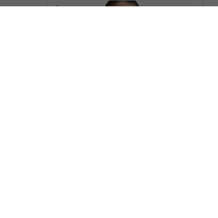
NIKE
LESTRA NERO
NIKE ONE FITTED CANOTTA PALESTRA
AZZURRO DONNA
ACQUISTA
9€
-20%
23,99€
9€
29,99€