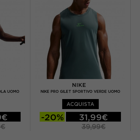
NIKE
IOLA UOMO
NIKE PRO GILET SPORTIVO VERDE UOMO
ACQUISTA
9€
-20%
31,99€
9€
39,99€
S
M
L
XL