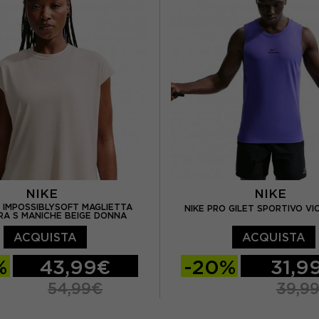
NIKE
NIKE
7 IMPOSSIBLYSOFT MAGLIETTA
NIKE PRO GILET SPORTIVO V
RA S MANICHE BEIGE DONNA
ACQUISTA
ACQUISTA
%
43,99€
-20%
31,9
54,99€
39,9
M
S
M
L
XL