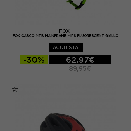
FOX
FOX CASCO MTB MAINFRAME MIPS FLUORESCENT GIALLO
ACQUISTA
-30%
62,97€
89,95€
S
M
L