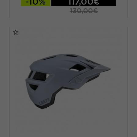
-10%
117,00€
130,00€
S
M
L