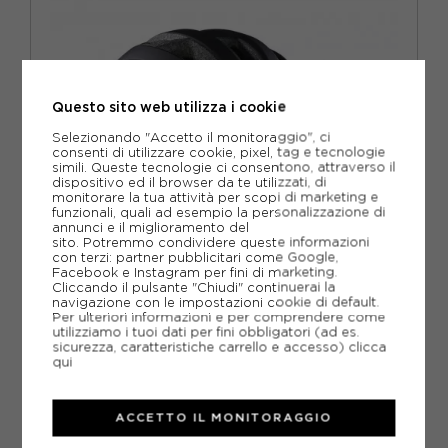
Questo sito web utilizza i cookie
Selezionando "Accetto il monitoraggio", ci
consenti di utilizzare cookie, pixel, tag e tecnologie
simili. Queste tecnologie ci consentono, attraverso il
dispositivo ed il browser da te utilizzati, di
monitorare la tua attività per scopi di marketing e
funzionali, quali ad esempio la personalizzazione di
annunci e il miglioramento del
sito. Potremmo condividere queste informazioni
con terzi: partner pubblicitari come Google,
Facebook e Instagram per fini di marketing.
Cliccando il pulsante "Chiudi" continuerai la
navigazione con le impostazioni cookie di default.
OAKLEY
Per ulteriori informazioni e per comprendere come
OAKLEY CASCO MTB DRT3 MATTE NERO
utilizziamo i tuoi dati per fini obbligatori (ad es.
sicurezza, caratteristiche carrello e accesso)
clicca
ACQUISTA
qui
-20%
104,00€
ACCETTO IL MONITORAGGIO
130,00€