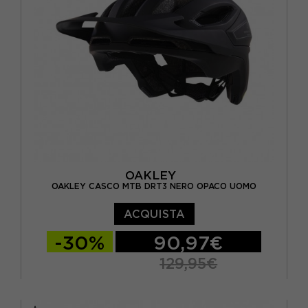
OAKLEY
OAKLEY CASCO MTB DRT3 NERO OPACO UOMO
ACQUISTA
-30%
90,97€
129,95€
S
M
L