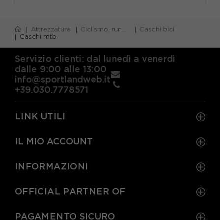
S
M/L
L/XL
Attrezzatura
Ciclismo, running e piscina
Caschi bici
Caschi mtb
Servizio clienti: dal lunedì a venerdì
dalle 9:00 alle 13:00
info@sportlandweb.it
+39.030.7778571
LINK UTILI
IL MIO ACCOUNT
INFORMAZIONI
OFFICIAL PARTNER OF
PAGAMENTO SICURO