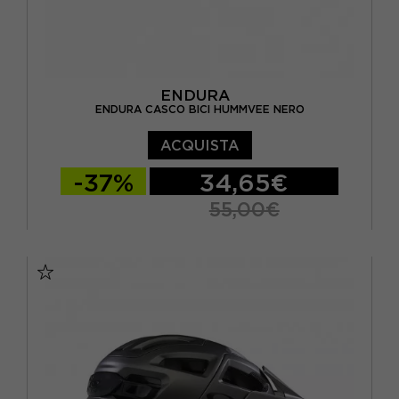
ENDURA
ENDURA CASCO BICI HUMMVEE NERO
ACQUISTA
-37%
34,65€
55,00€
M/L
L/XL