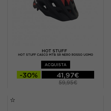
HOT STUFF
HOT STUFF CASCO MTB SR NERO ROSSO UOMO
ACQUISTA
-30%
41,97€
59,95€
53/57
58/61