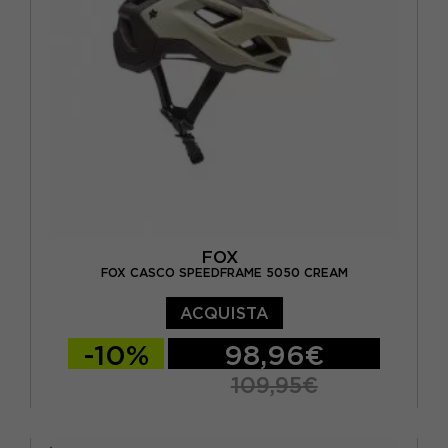
FOX
FOX CASCO SPEEDFRAME 5050 CREAM
ACQUISTA
-10%
98,96€
109,95€
M
L