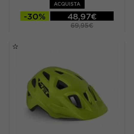
ACQUISTA
-30%
48,97€
69,95€
M
L