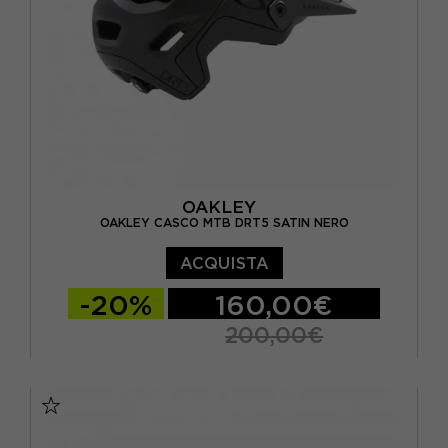
OAKLEY
OAKLEY CASCO MTB DRT5 SATIN NERO
ACQUISTA
-20%
160,00€
200,00€
S
M
L