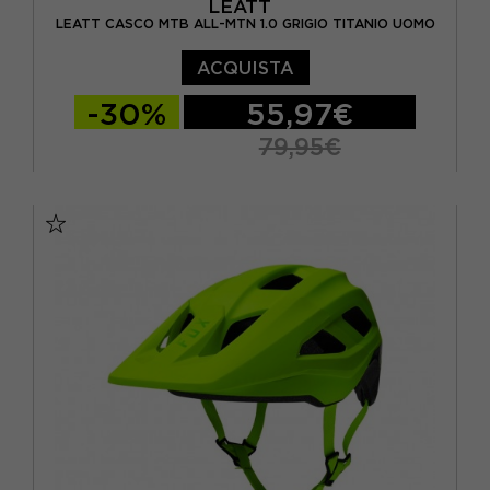
LEATT
LEATT CASCO MTB ALL-MTN 1.0 GRIGIO TITANIO UOMO
ACQUISTA
-30%
55,97€
79,95€
55/59 CM
59/63 CM