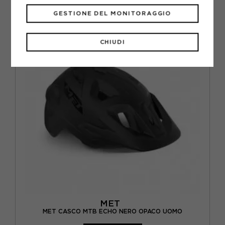
S
M
L
GESTIONE DEL MONITORAGGIO
CHIUDI
MET
MET CASCO MTB ECHO NERO OPACO UOMO