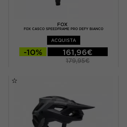
FOX
FOX CASCO SPEEDFRAME PRO DEFY BIANCO
ACQUISTA
-10%
161,96€
179,95€
M
L