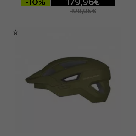
-10%
179,96€
199,95€
M
L