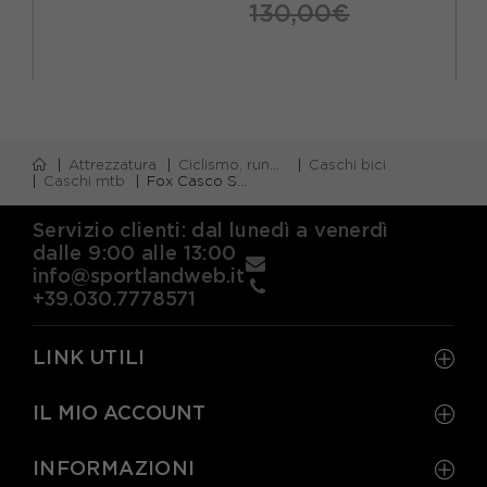
130,00€
Attrezzatura
Ciclismo, running e piscina
Caschi bici
Caschi mtb
Fox Casco Speedframe 5050 Cream
Servizio clienti: dal lunedì a venerdì
dalle 9:00 alle 13:00
info@sportlandweb.it
+39.030.7778571
LINK UTILI
IL MIO ACCOUNT
INFORMAZIONI