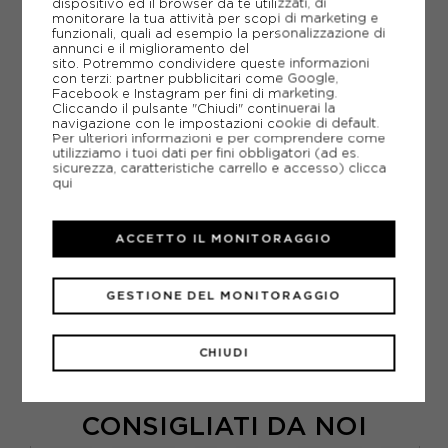
dispositivo ed il browser da te utilizzati, di
monitorare la tua attività per scopi di marketing e
funzionali, quali ad esempio la personalizzazione di
annunci e il miglioramento del
AGGIUNGI ALLA LISTA DEI DESIDERI
sito. Potremmo condividere queste informazioni
con terzi: partner pubblicitari come Google,
Facebook e Instagram per fini di marketing.
POTREBBERO INTERESSARTI ANCHE
Cliccando il pulsante "Chiudi" continuerai la
CASCHI MTB FOX
navigazione con le impostazioni cookie di default.
CASCHI MTB
Per ulteriori informazioni e per comprendere come
utilizziamo i tuoi dati per fini obbligatori (ad es.
ARTICOLI SPORTIVI FOX
sicurezza, caratteristiche carrello e accesso)
clicca
qui
METODI DI PAGAMENTO
ACCETTO IL MONITORAGGIO
PIÙ INFORMAZIONI
GESTIONE DEL MONITORAGGIO
SCHEDA TECNICA
GUIDA ALLE TAGLIE
CHIUDI
CONSIGLIATI DA NOI