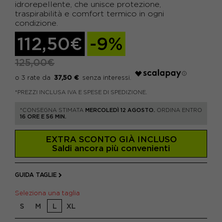
idrorepellente, che unisce protezione,
traspirabilità e comfort termico in ogni
condizione.
112,50€
-9%
125,00€
37,50 €
*PREZZI INCLUSA IVA E SPESE DI SPEDIZIONE.
*CONSEGNA STIMATA
MERCOLEDÌ 12 AGOSTO.
ORDINA ENTRO
16 ORE E 56 MIN.
EXTRA SCONTO GIÀ INCLUSO
Saldi ancora più convenienti
GUIDA TAGLIE
Seleziona una taglia
S
M
L
XL