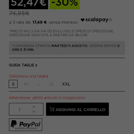
52,47€
-30%
74,95€
17,49 €
*PREZZI INCLUSA IVA ED ESCLUSE LE SPESE DI SPEDIZIONE.
SPEDIZIONE GRATUITA A PARTIRE DA 99,00€
*CONSEGNA STIMATA
MARTEDÌ 11 AGOSTO.
ORDINA ENTRO
5
ORE E 31 MIN.
GUIDA TAGLIE
Seleziona una taglia
S
M
L
XL
XXL
Attenzione: ultimi articoli in magazzino!
AGGIUNGI AL CARRELLO