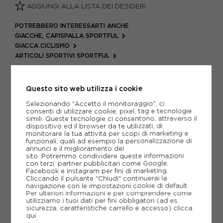
AGGIUNGI ALLA LISTA DEI DESIDERI
POTREBBERO INTERESSARTI ANCHE
GIACCHE, CAPISPALLA SPORTFUL
GIACCA CICLISMO
ARTICOLI SPORTIVI SPORTFUL
METODI DI PAGAMENTO
Questo sito web utilizza i cookie
Selezionando "Accetto il monitoraggio", ci
PIÙ INFORMAZIONI
consenti di utilizzare cookie, pixel, tag e tecnologie
simili. Queste tecnologie ci consentono, attraverso il
dispositivo ed il browser da te utilizzati, di
SCHEDA TECNICA
monitorare la tua attività per scopi di marketing e
funzionali, quali ad esempio la personalizzazione di
annunci e il miglioramento del
GUIDA ALLE TAGLIE
sito. Potremmo condividere queste informazioni
con terzi: partner pubblicitari come Google,
Facebook e Instagram per fini di marketing.
Cliccando il pulsante "Chiudi" continuerai la
navigazione con le impostazioni cookie di default.
CONSIGLIATI DA NOI
Per ulteriori informazioni e per comprendere come
utilizziamo i tuoi dati per fini obbligatori (ad es.
sicurezza, caratteristiche carrello e accesso)
clicca
qui