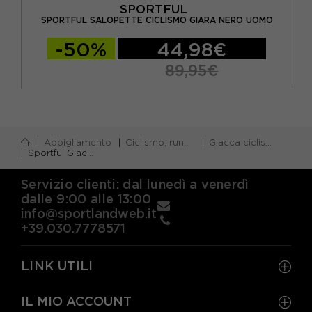
SPORTFUL
OMO
SPORTFUL SALOPETTE CICLISMO GIARA NERO UOMO
SP
-50%
44,98€
89,95€
Abbigliamento
Ciclismo, running e piscina
Giacca ciclismo
Sportful Giacca Ciclismo Hot Pack Easylight Nero Uomo
Servizio clienti: dal lunedì a venerdì
dalle 9:00 alle 13:00
info@sportlandweb.it
+39.030.7778571
LINK UTILI
IL MIO ACCOUNT