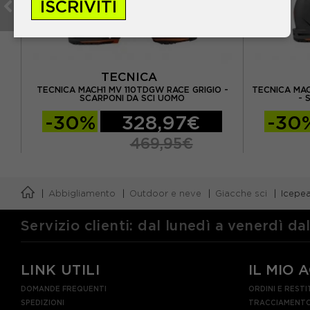
ISCRIVITI
TECNICA
ON
TECNICA MACH1 MV 110TDGW RACE GRIGIO -
TECNICA MAC
SCARPONI DA SCI UOMO
- 
-30%
328,97€
-30
469,95€
Abbigliamento
Outdoor e neve
Giacche sci
Icepea
Servizio clienti: dal lunedì a venerdì da
LINK UTILI
IL MIO 
DOMANDE FREQUENTI
ORDINI E RESTI
SPEDIZIONI
TRACCIAMENTO