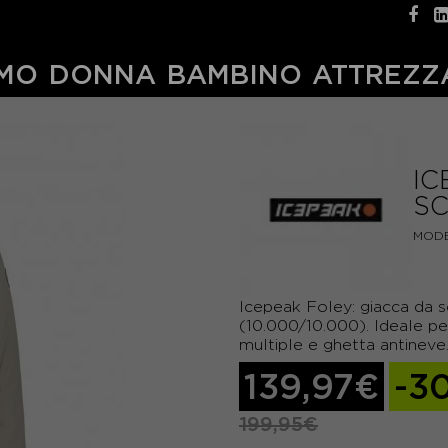
MO
DONNA
BAMBINO
ATTREZZ
IC
SC
MODE
Icepeak Foley: giacca da s
(10.000/10.000). Ideale pe
multiple e ghetta antineve
139,97€
-3
199,95€