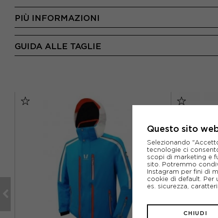
PIÙ INFORMAZIONI
GUIDA ALLE TAGLIE
Questo sito web 
Selezionando "Accetto i
tecnologie ci consenton
scopi di marketing e f
sito. Potremmo condiv
Instagram per fini di 
cookie di default. Per 
es. sicurezza, caratte
CHIUDI