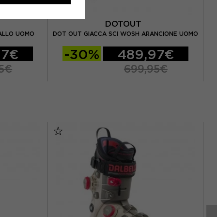
DOTOUT
HE
IALLO UOMO
DOT OUT GIACCA SCI WOSH ARANCIONE UOMO
97€
-30%
489,97€
5€
699,95€