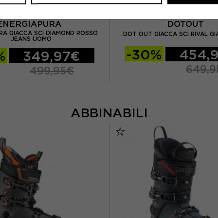
ENERGIAPURA
DOTOUT
RA GIACCA SCI DIAMOND ROSSO
DOT OUT GIACCA SCI RIVAL G
JEANS UOMO
-30%
454,
%
349,97€
649,9
499,95€
ABBINABILI