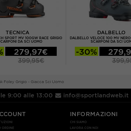
TECNICA
DALBELLO
H SPORT MV 100GW RACE GRIGIO
DALBELLO VELOCE 100 MV NERO
SCARPONI DA SCI UOMO
SCARPONI DA SCI UO
%
279,97€
-30%
279,
399,95€
399,9
k Foley Grigio - Giacca Sci Uomo
lle 9:00 alle 13:00
info@sportlandweb.it
ACCOUNT
INFORMAZIONI
TUZIONI
CHI SIAMO
 ORDINE
LAVORA CON NOI