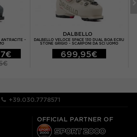
DALBELLO
 ANTRACITE -
DALBELLO VELOCE SPACE 130 DUAL BOA ECRU
D
MO
STONE GRIGIO - SCARPONI DA SCI UOMO
97€
699,95€
5€
+39.030.7778571
OFFICIAL PARTNER OF