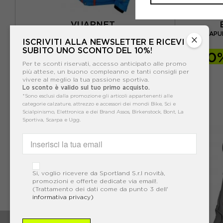
VUARNET
ENERGIAPU
OMO
VUARNET GIACCA LUNEL TURQ/WHITE
×
ISCRIVITI ALLA NEWSLETTER E RICEVI
SUBITO UNO SCONTO DEL 10%!
-30%
391,30€
-30
Per te sconti riservati, accesso anticipato alle promo
559,00€
più attese, un buono compleanno e tanti consigli per
vivere al meglio la tua passione sportiva.
Lo sconto è valido sul tuo primo acquisto.
*Sono esclusi dalla promozione gli articoli appartenenti alle
categorie calzature, attrezzo e accessori dei mondi Bike, Sci e
Scialpinismo, Elettronica e dei Brand Assos, Birkenstock, Bont, La
Sportiva, Scarpa e Ugg.
Si, voglio ricevere da Sportland S.r.l novità,
promozioni e offerte dedicate via email!.
(Trattamento dei dati come da punto 3 dell'
informativa privacy)