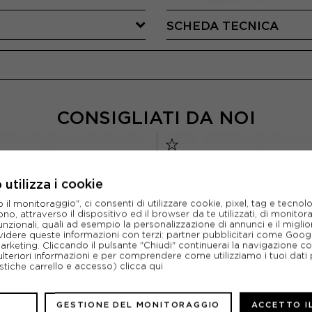
SCHEDA TECNICA
CONSIGLIATI DA NOI
utilizza i cookie
l monitoraggio", ci consenti di utilizzare cookie, pixel, tag e tecnolo
o, attraverso il dispositivo ed il browser da te utilizzati, di monitorar
unzionali, quali ad esempio la personalizzazione di annunci e il migl
idere queste informazioni con terzi: partner pubblicitari come Goo
marketing. Cliccando il pulsante "Chiudi" continuerai la navigazione c
ulteriori informazioni e per comprendere come utilizziamo i tuoi dati p
ristiche carrello e accesso)
clicca qui
GESTIONE DEL MONITORAGGIO
ACCETTO I