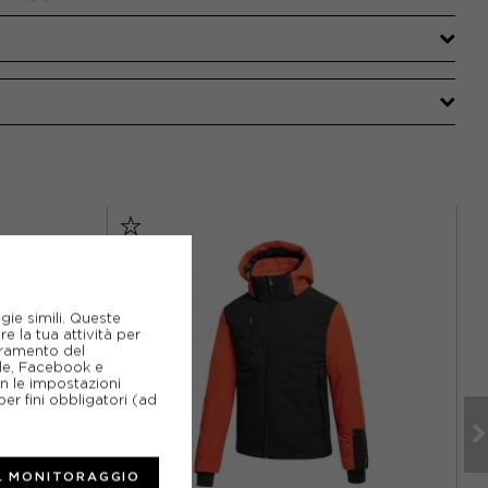
gie simili. Queste
e la tua attività per
ioramento del
gle, Facebook e
on le impostazioni
er fini obbligatori (ad
L MONITORAGGIO