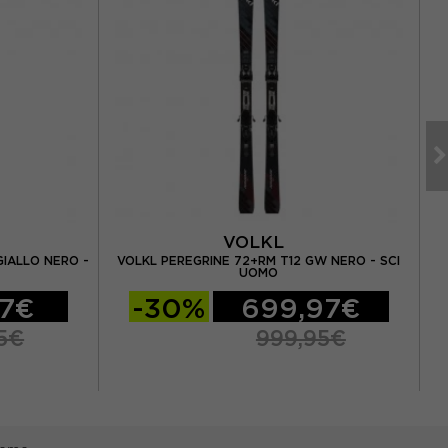
VOLKL
GIALLO NERO -
VOLKL PEREGRINE 72+RM T12 GW NERO - SCI
UOMO
97€
-30%
699,97€
5€
999,95€