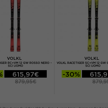
VOLKL
VOLKL
IGER RC+VM 12 GW ROSSO NERO -
VOLKL RACETIGER SC+VM 12 GW 
SCI UOMO
SCI UOMO
%
615,97€
-30%
615,
879,95€
879,9