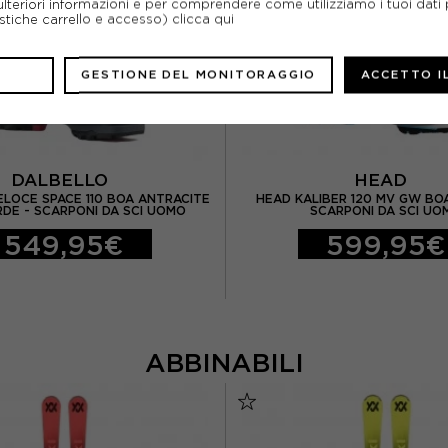
ulteriori informazioni e per comprendere come utilizziamo i tuoi dati p
ristiche carrello e accesso)
clicca qui
GESTIONE DEL MONITORAGGIO
ACCETTO I
DALBELLO
HEAD
ELOCE SPACE 110 BOA ANTRACITE
HEAD KALIBER 120 MV GW BO
RDE - SCARPONI DA SCI UOMO
SCARPONI DA SCI UO
549,95€
599,95€
ABBINABILI