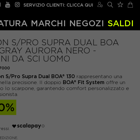
SERVIZIO CLIENTI: CLICCA QUI
ATURA
MARCHI
NEGOZI
SALDI
N S/PRO SUPRA DUAL BOA
 GRAY AURORA NERO -
NI DA SCI UOMO
7000
on S/Pro Supra Dual BOA® 130
rappresentano una
BOA® Fit System
ella precisione. Il doppio
offre un
tto lo scarpone, garantendo comfort personalizzato e
ionista.
30%
PEDIZIONE.