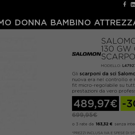
MO
DONNA
BAMBINO
ATTREZZ
SALOMO
130 GW
SCARPO
MODELLO:
L4792
scarponi da sci Salom
Gli
nuova era nel controllo e n
fit micro-regolabile su tu
prestazioni da vero profess
489,97€
-
699,95€
163,32 €
*PREZZI INCLUSA IVA E SPESE DI S