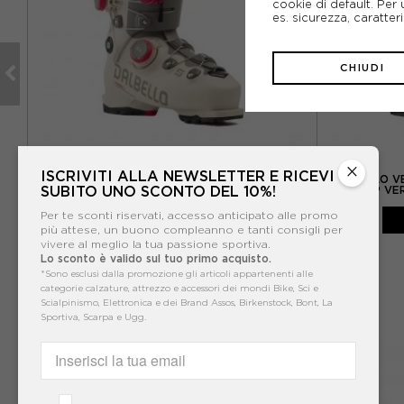
cookie di default. Per 
es. sicurezza, caratte
CHIUDI
DALBELLO
×
ISCRIVITI ALLA NEWSLETTER E RICEVI
O -
DALBELLO VELOCE SPACE 130 DUAL BOA ECRU
DALBELLO V
SUBITO UNO SCONTO DEL 10%!
STONE GRIGIO - SCARPONI DA SCI UOMO
KELP VE
699,95€
Per te sconti riservati, accesso anticipato alle promo
più attese, un buono compleanno e tanti consigli per
vivere al meglio la tua passione sportiva.
Lo sconto è valido sul tuo primo acquisto.
*Sono esclusi dalla promozione gli articoli appartenenti alle
categorie calzature, attrezzo e accessori dei mondi Bike, Sci e
Scialpinismo, Elettronica e dei Brand Assos, Birkenstock, Bont, La
Sportiva, Scarpa e Ugg.