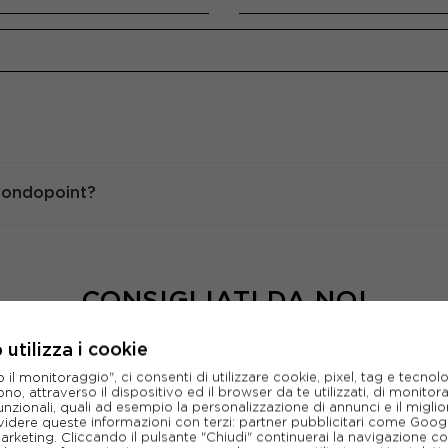
 Mondopoint?
CONSIGLIATI DA NOI
utilizza i cookie
l monitoraggio", ci consenti di utilizzare cookie, pixel, tag e tecnolo
o, attraverso il dispositivo ed il browser da te utilizzati, di monitorar
unzionali, quali ad esempio la personalizzazione di annunci e il migl
idere queste informazioni con terzi: partner pubblicitari come Goo
marketing. Cliccando il pulsante "Chiudi" continuerai la navigazione c