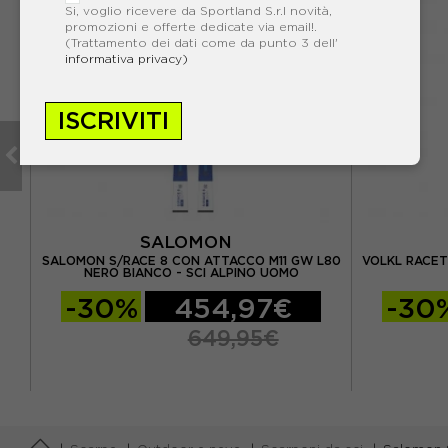
Si, voglio ricevere da Sportland S.r.l novità,
promozioni e offerte dedicate via email!.
(Trattamento dei dati come da punto 3 dell'
informativa privacy)
ISCRIVITI
SALOMON
DE -
SALOMON S/RACE 8 CON ATTACCO M11 GW L80
VOLKL RACET
NERO BIANCO - SCI ALPINO UOMO
-30%
454,97€
-30
649,95€