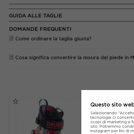
GUIDA ALLE TAGLIE
DOMANDE FREQUENTI
Come ordinare la taglia giusta?
Cosa significa convertire la misura del piede in
Questo sito web 
Selezionando "Accetto i
tecnologie ci consenton
scopi di marketing e f
sito. Potremmo condiv
Instagram per fini di 