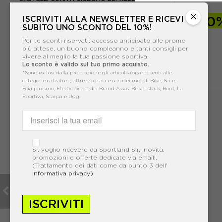
×
-30%
87,47€
-30
ISCRIVITI ALLA NEWSLETTER E RICEVI
SUBITO UNO SCONTO DEL 10%!
124,95€
Per te sconti riservati, accesso anticipato alle promo
più attese, un buono compleanno e tanti consigli per
vivere al meglio la tua passione sportiva.
Lo sconto è valido sul tuo primo acquisto.
*Sono esclusi dalla promozione gli articoli appartenenti alle
categorie calzature, attrezzo e accessori dei mondi Bike, Sci e
Scialpinismo, Elettronica e dei Brand Assos, Birkenstock, Bont, La
Sportiva, Scarpa e Ugg.
Si, voglio ricevere da Sportland S.r.l novità,
promozioni e offerte dedicate via email!.
(Trattamento dei dati come da punto 3 dell'
informativa privacy)
ISCRIVITI