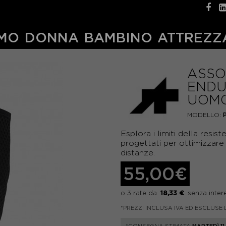
MO
DONNA
BAMBINO
ATTREZZ
ASSO
ENDU
UOM
MODELLO:
Esplora i limiti della resis
progettati per ottimizzare 
distanze.
55,00€
18,33 €
*PREZZI INCLUSA IVA ED ESCLUSE 