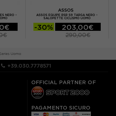
ASSOS
ES NERO -
ASSOS EQUIPE RSR S9 TARGA NERO -
AS
UOMO
SALOPETTE CICLISMO UOMO
00€
-30%
203,00€
00€
290,00€
 Series Uomo
+39.030.7778571
OFFICIAL PARTNER OF
PAGAMENTO SICURO