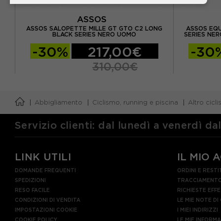
ASSOS
 GT
ASSOS SALOPETTE MILLE GT GTO C2 LONG
ASSOS EQU
BLACK SERIES NERO UOMO
SERIES NE
-30%
217,00€
-30
310,00€
Abbigliamento
Ciclismo, running e piscina
Altro cicl
Servizio clienti: dal lunedì a venerdì da
LINK UTILI
IL MIO 
DOMANDE FREQUENTI
ORDINI E RESTI
SPEDIZIONI
TRACCIAMENTO
RESO FACILE
RICHIESTE EFF
CONDIZIONI DI VENDITA
LE MIE NOTE DI
IMPOSTAZIONI COOKIE
I MIEI INDIRIZZI
COOKIE POLICY
LE MIE INFORM