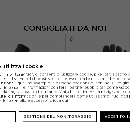
CONSIGLIATI DA NOI
utilizza i cookie
l monitoraggio", ci consenti di utilizzare cookie, pixel, tag e tecnolo
o, attraverso il dispositivo ed il browser da te utilizzati, di monitorar
unzionali, quali ad esempio la personalizzazione di annunci e il migl
idere queste informazioni con terzi: partner pubblicitari come Goo
marketing. Cliccando il pulsante "Chiudi" continuerai la navigazione c
ulteriori informazioni e per comprendere come utilizziamo i tuoi dati p
ristiche carrello e accesso)
clicca qui
GESTIONE DEL MONITORAGGIO
ACCETTO I
ASSOS
CASTELLI
TI CICLISMO WINTER EVO NERO
CASTELLI GUANTI CICLISMO P