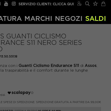
SERVIZIO CLIENTI: CLICCA QUI
ATURA
MARCHI
NEGOZI
SALDI
S GUANTI CICLISMO
RANCE S11 NERO SERIES
O
P13.50.551.18
Guanti Ciclismo Endurance S11
Assos
tenza con i
di
,
la traspirabilità e il comfort durante le lunghe
LE SPESE DI SPEDIZIONE. SPEDIZIONE GRATUITA A PARTIRE DA 99,00€