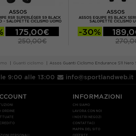
ASSOS
ASSOS
IPE RSR SUPERLÉGER S9 BLACK
ASSOS EQUIPE RS BLACK SERI
RO - SALOPETTE CICLISMO UOMO
SALOPETTE CICLISMO 
%
175,00€
-30%
189,
250,00€
270,
ismo
Guanti ciclismo
Assos Guanti Ciclismo Endurance S11 Nero
lle 9:00 alle 13:00
info@sportlandweb.it
ACCOUNT
INFORMAZIONI
TUZIONI
CHI SIAMO
 ORDINE
LAVORA CON NOI
ETTUATE
I NOSTRI NEGOZI
 CREDITO
CONTATTACI
MAPPA DEL SITO
AZIONI PERSONALI
OFFERTE