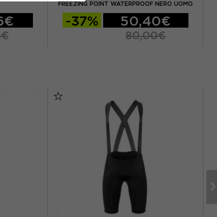
FREEZING POINT WATERPROOF NERO UOMO
6€
-37%
50,40€
5€
80,00€