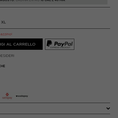
1 AGOSTO.
ORDINA ENTRO
10 ORE E 40 MIN.
XL
gazzino!
GI AL CARRELLO
DESIDERI
CHE