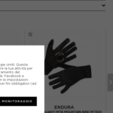
gie simili. Queste
e la tua attività per
ioramento del
gle, Facebook e
on le impostazioni
er fini obbligatori (ad
L MONITORAGGIO
ENDURA
ERFETTO MAX
ENDURA GUANTI MTB MOUNTAIN BIKE MT500
DO