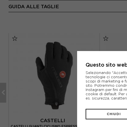
GUIDA ALLE TAGLIE
Questo sito web 
Selezionando "Accetto i
tecnologie ci consenton
scopi di marketing e f
sito. Potremmo condiv
Instagram per fini di 
cookie di default. Per 
es. sicurezza, caratte
CHIUDI
CASTELLI
O
ASSOS GUAN
CASTELLI GUANTI CICLISMO ESPRESSO GT NERO