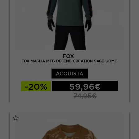
FOX
FOX MAGLIA MTB DEFEND CREATION SAGE UOMO
ACQUISTA
-20%
59,96€
74,95€
S
M
L
XL