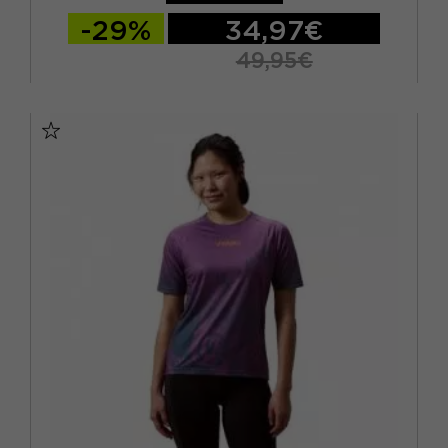
-29%
34,97€
49,95€
S
M
L
XL