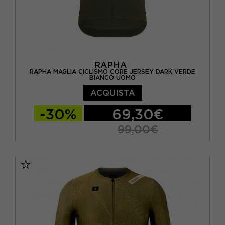
RAPHA
RAPHA MAGLIA CICLISMO CORE JERSEY DARK VERDE
BIANCO UOMO
ACQUISTA
-30%
69,30€
99,00€
S
M
L
XL