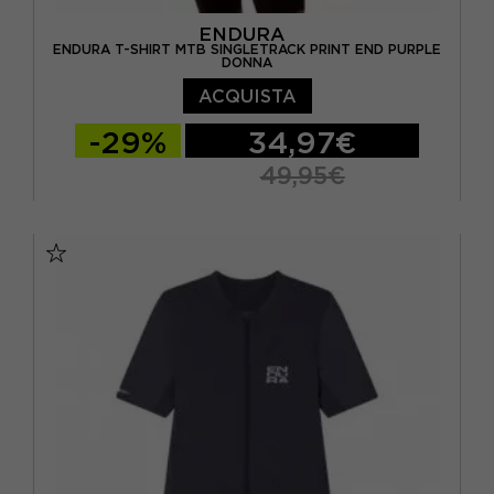
ENDURA
ENDURA T-SHIRT MTB SINGLETRACK PRINT END PURPLE
DONNA
ACQUISTA
-29%
34,97€
49,95€
XS
S
M
L