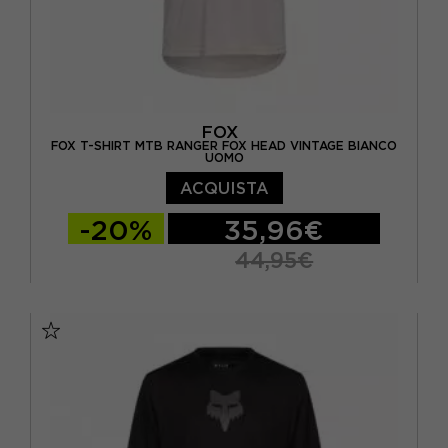
FOX
FOX T-SHIRT MTB RANGER FOX HEAD VINTAGE BIANCO
UOMO
ACQUISTA
-20%
35,96€
44,95€
S
M
L
XL