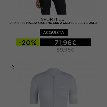
SPORTFUL
SPORTFUL MAGLIA CICLISMO SRK 2 COSMIC BERRY DONNA
ACQUISTA
-20%
71,96€
89,95€
XS
S
M
L