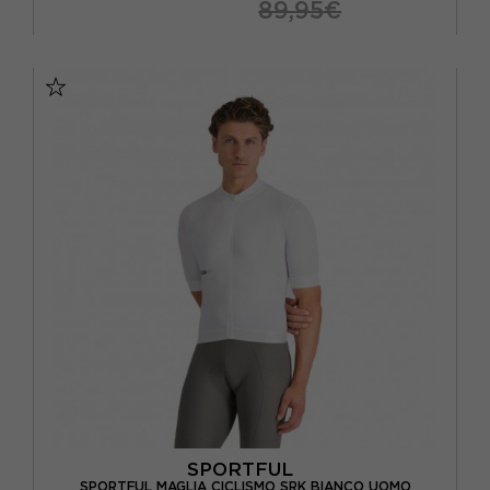
89,95€
S
M
L
XL
XXL
SPORTFUL
SPORTFUL MAGLIA CICLISMO SRK BIANCO UOMO