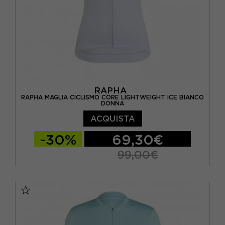
RAPHA
RAPHA MAGLIA CICLISMO CORE LIGHTWEIGHT ICE BIANCO
DONNA
ACQUISTA
-30%
69,30€
99,00€
XS
S
M
L