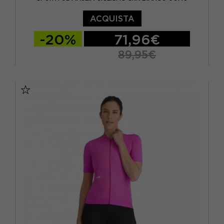
ACQUISTA
-20%
71,96€
89,95€
S
M
L
XL
XXL