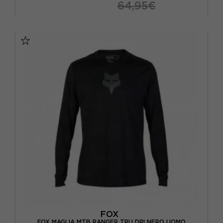
64,95€
S
M
L
XL
FOX
FOX MAGLIA MTB RANGER TRU DRI NERO UOMO