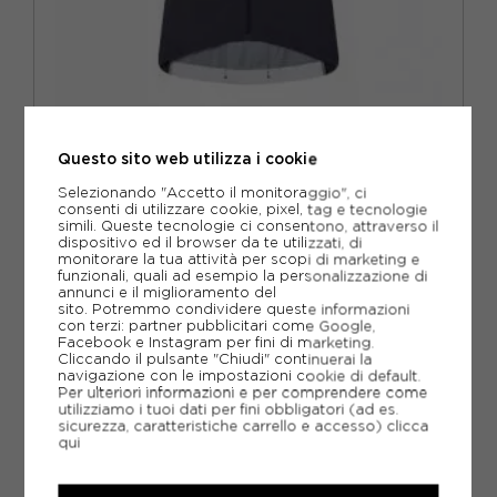
ENDURA
Questo sito web utilizza i cookie
ENDURA MAGLIA MTB ALTRACK RIDE CARBON GRIGIO UOMO
Selezionando "Accetto il monitoraggio", ci
ACQUISTA
consenti di utilizzare cookie, pixel, tag e tecnologie
simili. Queste tecnologie ci consentono, attraverso il
dispositivo ed il browser da te utilizzati, di
-29%
76,97€
monitorare la tua attività per scopi di marketing e
funzionali, quali ad esempio la personalizzazione di
109,95€
annunci e il miglioramento del
sito. Potremmo condividere queste informazioni
con terzi: partner pubblicitari come Google,
S
M
L
XL
Facebook e Instagram per fini di marketing.
Cliccando il pulsante "Chiudi" continuerai la
navigazione con le impostazioni cookie di default.
Per ulteriori informazioni e per comprendere come
utilizziamo i tuoi dati per fini obbligatori (ad es.
sicurezza, caratteristiche carrello e accesso)
clicca
qui