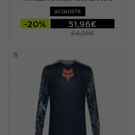
ACQUISTA
-20%
51,96€
64,95€
S
M
L
XL