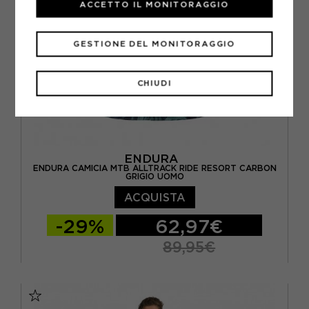
ACCETTO IL MONITORAGGIO
GESTIONE DEL MONITORAGGIO
CHIUDI
ENDURA
ENDURA CAMICIA MTB ALLTRACK RIDE RESORT CARBON
GRIGIO UOMO
ACQUISTA
-29%
62,97€
89,95€
S
M
L
XL