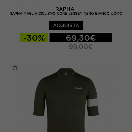
RAPHA
RAPHA MAGLIA CICLISMO CORE JERSEY NERO BIANCO UOMO
ACQUISTA
-30%
69,30€
99,00€
S
M
L
XL
XXL