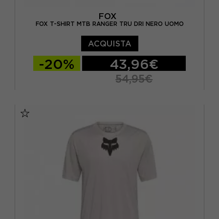
FOX
FOX T-SHIRT MTB RANGER TRU DRI NERO UOMO
ACQUISTA
-20%
43,96€
54,95€
S
M
L
XL