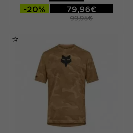
NERO
(22)
-20%
79,96€
ORO
(2)
99,95€
ROSA
(7)
S
M
L
XL
XXL
ROSSO
(8)
VERDE
(13)
VIOLA
(3)