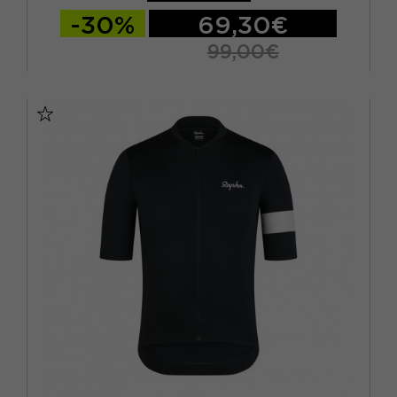
-30%
69,30€
99,00€
S
M
L
XL