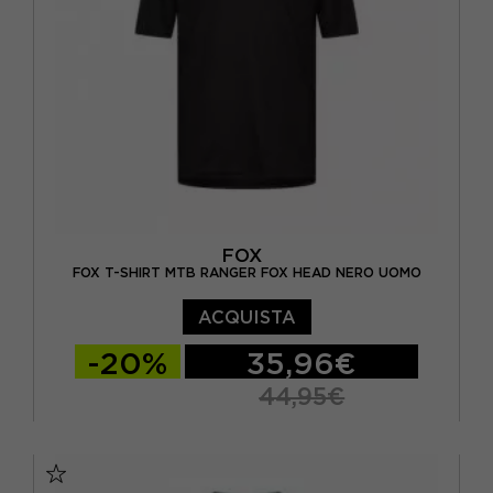
FOX
FOX T-SHIRT MTB RANGER FOX HEAD NERO UOMO
ACQUISTA
-20%
35,96€
44,95€
S
M
L
XL