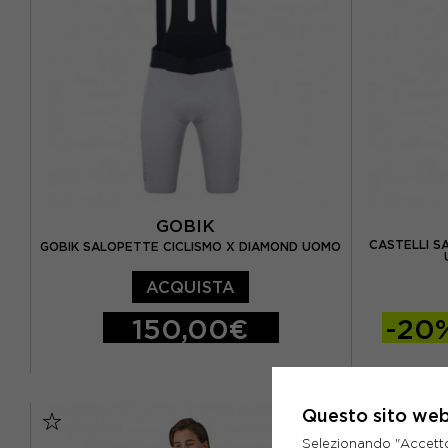
GOBIK
CASTELLI S
GOBIK SALOPETTE CICLISMO X DIAMOND UOMO
ACQUISTA
150,00€
-20
XS
S
M
L
XL
XS
S
Questo sito web 
Selezionando "Accetto i