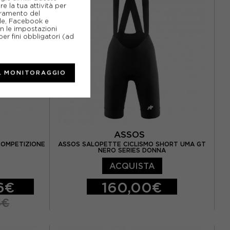
e la tua attività per
ioramento del
gle, Facebook e
on le impostazioni
er fini obbligatori (ad
L MONITORAGGIO
ASSOS
COMPETIZIONE
ASSOS SALOPETTE CICLISMO SHORT UMA GT
NERO SERIES DONNA
ACQUISTA
6€
160,00€
5€
S
M
L