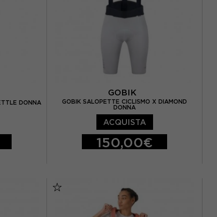
GOBIK
GOBIK SALOPETTE CICLISMO X DIAMOND
KETTLE DONNA
DONNA
ACQUISTA
150,00€
XS
S
M
L