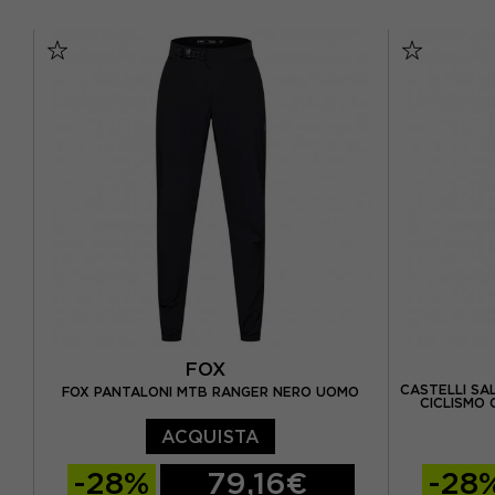
FOX
CASTELLI SA
FOX PANTALONI MTB RANGER NERO UOMO
CICLISMO
ACQUISTA
-28%
79,16€
-28