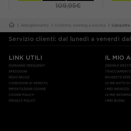
109,95€
30
32
34
36
S
M
Abbigliamento
Ciclismo, running e piscina
Salopette
Servizio clienti: dal lunedì a venerdì da
LINK UTILI
IL MIO 
DOMANDE FREQUENTI
ORDINI E RESTI
SPEDIZIONI
TRACCIAMENTO
RESO FACILE
RICHIESTE EFF
CONDIZIONI DI VENDITA
LE MIE NOTE DI
IMPOSTAZIONI COOKIE
I MIEI INDIRIZZI
COOKIE POLICY
LE MIE INFORM
PRIVACY POLICY
I MIEI BUONI