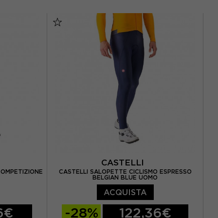
32
34
36
CASTELLI
COMPETIZIONE
CASTELLI SALOPETTE CICLISMO ESPRESSO
BELGIAN BLUE UOMO
ACQUISTA
6€
-28%
122,36€