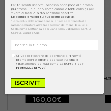
Per te sconti riservati, accesso anticipato alle promo
più attese, un buono compleanno e tanti consigli per
vivere al meglio la tua passione sportiva.
Lo sconto è valido sul tuo primo acquisto.
*Sono esclusi dalla promozione gli articoli appartenenti alle
categorie calzature, attrezzo e accessori dei mondi Bike, Sci e
Scialpinismo, Elettronica e dei Brand Assos, Birkenstock, Bont, La
Sportiva, Scarpa e Ugg.
Si, voglio ricevere da Sportland S.r.l novità,
promozioni e offerte dedicate via email!.
(Trattamento dei dati come da punto 3 dell'
informativa privacy)
ASSOS
ASSOS SALOPETTE CICLISMO SHORT MILLE GT
ASSOS SALOP
ISCRIVITI
NERO SERIES UOMO
ACQUISTA
160,00€
S
M
L
XL
XXL
S
M