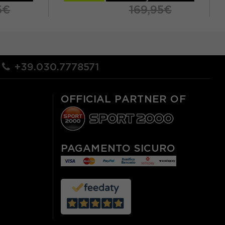
5€
169,95€
XXL
M
L
XL
+39.030.7778571
OFFICIAL PARTNER OF
PAGAMENTO SICURO