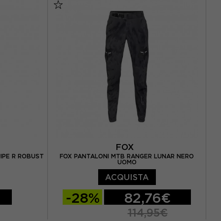
FOX
IPE R ROBUST
FOX PANTALONI MTB RANGER LUNAR NERO
UOMO
ACQUISTA
-28%
82,76€
114,95€