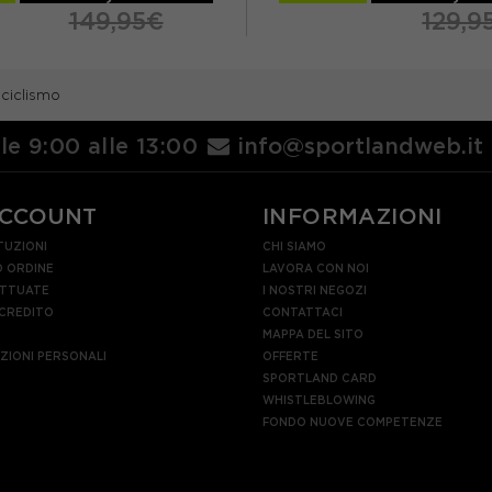
149,95€
129,9
L
XL
S
M
L
XL
 ciclismo
lle 9:00 alle 13:00
info@sportlandweb.it
ACCOUNT
INFORMAZIONI
TUZIONI
CHI SIAMO
 ORDINE
LAVORA CON NOI
ETTUATE
I NOSTRI NEGOZI
 CREDITO
CONTATTACI
MAPPA DEL SITO
AZIONI PERSONALI
OFFERTE
SPORTLAND CARD
WHISTLEBLOWING
FONDO NUOVE COMPETENZE