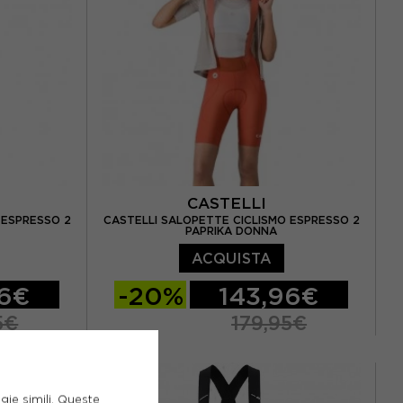
CASTELLI
 ESPRESSO 2
CASTELLI SALOPETTE CICLISMO ESPRESSO 2
PAPRIKA DONNA
ACQUISTA
96€
-20%
143,96€
5€
179,95€
S
M
gie simili. Queste