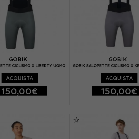
GOBIK
GOBIK
ETTE CICLISMO X LIBERTY UOMO
GOBIK SALOPETTE CICLISMO X 
ACQUISTA
ACQUISTA
150,00€
150,00€
M
L
XL
XS
S
M
L