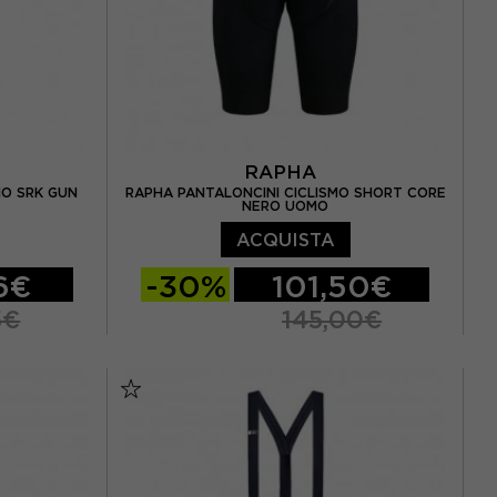
RAPHA
MO SRK GUN
RAPHA PANTALONCINI CICLISMO SHORT CORE
NERO UOMO
ACQUISTA
6€
-30%
101,50€
5€
145,00€
XS
S
M
L
XL
XXL