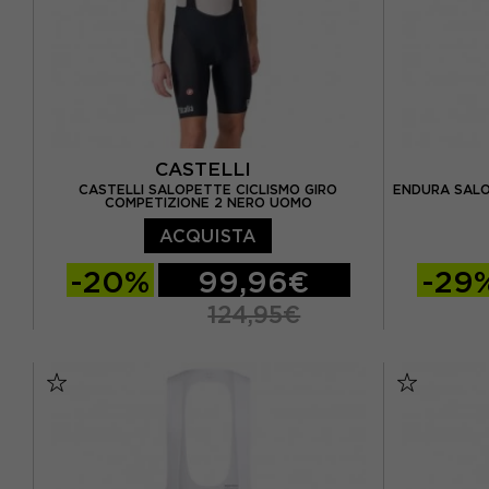
CASTELLI
CASTELLI SALOPETTE CICLISMO GIRO
ENDURA SALO
COMPETIZIONE 2 NERO UOMO
ACQUISTA
-20%
99,96€
-29
124,95€
S
M
L
XL
XXL
S
M