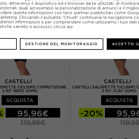
o, attraverso il dispositivo ed il browser da te utilizzati, di monitorar
unzionali, quali ad esempio la personalizzazione di annunci e il migl
idere queste informazioni con terzi: partner pubblicitari come Goo
marketing. Cliccando il pulsante "Chiudi" continuerai la navigazione c
ulteriori informazioni e per comprendere come utilizziamo i tuoi dati p
ristiche carrello e accesso)
clicca qui
GESTIONE DEL MONITORAGGIO
ACCETTO I
CASTELLI
CASTELLI
LOPETTE CICLISMO COMPETIZIONE
CASTELLI SALOPETTE CICLISMO 
2 KIT NERO UOMO
2 KIT CLAY UOMO
ACQUISTA
ACQUISTA
%
95,96€
-20%
95,9
119,95€
119,9
M
L
XL
XXL
M
L
XL