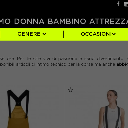
MO
DONNA
BAMBINO
ATTREZZ
GENERE
OCCASIONI
)
)
)
BIORACER
BLU
34
(3)
(5)
(1)
erse ore. Per te che vivi di passione e sano divertimento.
)
FLANDRES LOVE
ROSSO
S
(47)
(1)
(4)
abbig
onibili articoli di intimo tecnico per la corsa ma anche
(2)
RAPHA
XXXL
(10)
(2)