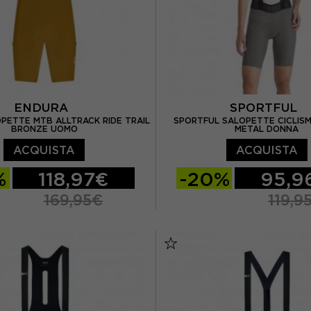
ENDURA
SPORTFUL
PETTE MTB ALLTRACK RIDE TRAIL
SPORTFUL SALOPETTE CICLIS
BRONZE UOMO
METAL DONNA
ACQUISTA
ACQUISTA
%
118,97€
-20%
95,9
169,95€
119,9
L
XL
XS
S
M
L