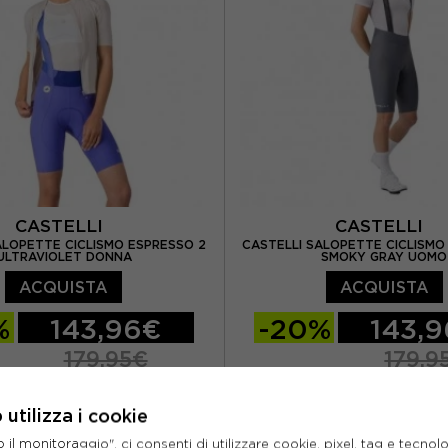
CASTELLI
CASTELLI
ALOPETTE CICLISMO ESPRESSO 2
CASTELLI SALOPETTE CICLISMO
ULTRAVIOLET DONNA
SMOKY GRAY UOMO
ACQUISTA
ACQUISTA
%
143,96€
-20%
143,
179,95€
179,9
M
L
M
L
XL
utilizza i cookie
l monitoraggio", ci consenti di utilizzare cookie, pixel, tag e tecnolo