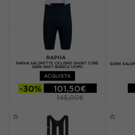
RAPHA
RAPHA SALOPETTE CICLISMO SHORT CORE
GOBIK SALOP
DARK NAVY BIANCO UOMO
ACQUISTA
-30%
101,50€
145,00€
XS
S
S
M
L
XL