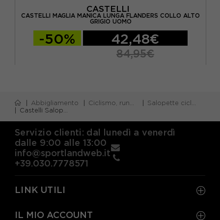
CASTELLI
MTB
CASTELLI MAGLIA MANICA LUNGA FLANDERS COLLO ALTO
CA
GRIGIO UOMO
-50%
42,48€
84,95€
Abbigliamento
Ciclismo, running e piscina
Salopette ciclismo
Castelli Salopette Ciclismo Espresso 2 Smoky Gray Uomo
Servizio clienti: dal lunedì a venerdì
dalle 9:00 alle 13:00
info@sportlandweb.it
+39.030.7778571
LINK UTILI
IL MIO ACCOUNT