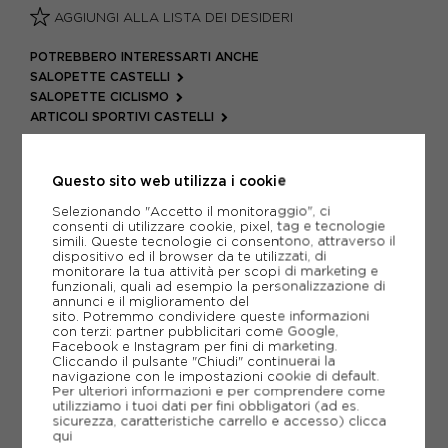
AGGIUNGI ALLA LISTA DEI DESIDERI
POTREBBERO INTERESSARTI ANCHE
SALOPETTE CASTELLI
SALOPETTE CICLISMO
ARTICOLI SPORTIVI CASTELLI
METODI DI PAGAMENTO
Questo sito web utilizza i cookie
Selezionando "Accetto il monitoraggio", ci
consenti di utilizzare cookie, pixel, tag e tecnologie
PIÙ INFORMAZIONI
simili. Queste tecnologie ci consentono, attraverso il
dispositivo ed il browser da te utilizzati, di
SCHEDA TECNICA
monitorare la tua attività per scopi di marketing e
funzionali, quali ad esempio la personalizzazione di
annunci e il miglioramento del
GUIDA ALLE TAGLIE
sito. Potremmo condividere queste informazioni
con terzi: partner pubblicitari come Google,
Facebook e Instagram per fini di marketing.
Cliccando il pulsante "Chiudi" continuerai la
navigazione con le impostazioni cookie di default.
CONSIGLIATI DA NOI
Per ulteriori informazioni e per comprendere come
utilizziamo i tuoi dati per fini obbligatori (ad es.
sicurezza, caratteristiche carrello e accesso)
clicca
qui