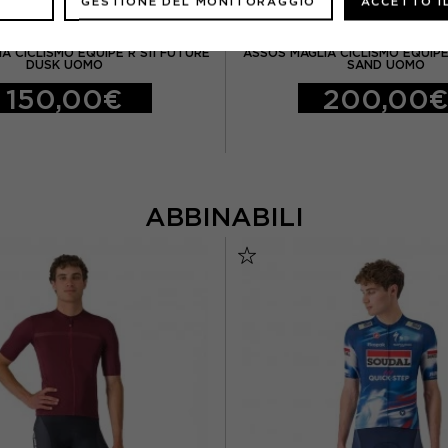
GESTIONE DEL MONITORAGGIO
ACCETTO I
ASSOS
ASSOS
A CICLISMO EQUIPE R S11 FUTURE
ASSOS MAGLIA CICLISMO EQUIPE
DUSK UOMO
SAND UOMO
150,00€
200,00
ABBINABILI