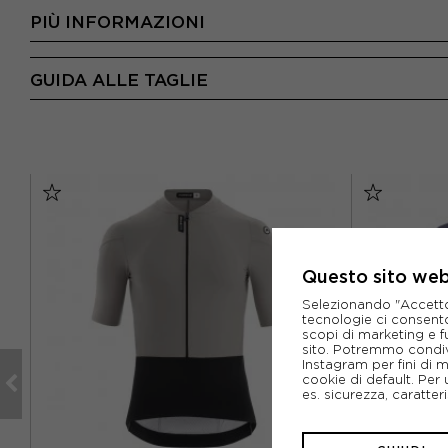
PIÙ INFORMAZIONI
GUIDA ALLE TAGLIE
Questo sito web 
Selezionando "Accetto i
tecnologie ci consenton
scopi di marketing e f
sito. Potremmo condiv
Instagram per fini di 
cookie di default. Per 
es. sicurezza, caratte