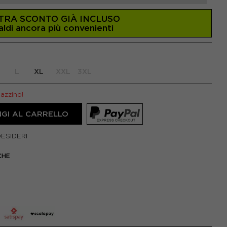
TRA SCONTO GIÀ INCLUSO
aldi ancora più convenienti
L
XL
XXL
3XL
gazzino!
GI AL CARRELLO
DESIDERI
CHE