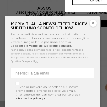
CHIUDI
ASSOS
OKY
ASSOS MAGLIA CICLISMO MILLE GTS C2
ASSOS MAGLI
HOCKENHEIM GREY UOMO
×
-30%
115,50€
ISCRIVITI ALLA NEWSLETTER E RICEVI
SUBITO UNO SCONTO DEL 10%!
165,00€
Per te sconti riservati, accesso anticipato alle promo
più attese, un buono compleanno e tanti consigli per
vivere al meglio la tua passione sportiva.
Lo sconto è valido sul tuo primo acquisto.
*Sono esclusi dalla promozione gli articoli appartenenti alle
categorie calzature, attrezzo e accessori dei mondi Bike, Sci e
Scialpinismo, Elettronica e dei Brand Assos, Birkenstock, Bont, La
Sportiva, Scarpa e Ugg.
Si, voglio ricevere da Sportland S.r.l novità,
promozioni e offerte dedicate via email!.
(Trattamento dei dati come da punto 3 dell'
informativa privacy)