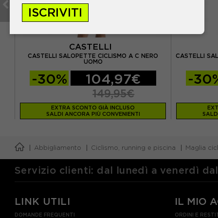
ISCRIVITI
CASTELLI
CASTELLI SALOPETTE CICLISMO A C NERO
CASTELLI SA
UOMO
-30%
104,97€
-30
149,95€
EXTRA SCONTO GIÀ INCLUSO
EXT
SALDI ANCORA PIÙ CONVENIENTI
SALD
Abbigliamento
Ciclismo, running e piscina
Maglia ci
Servizio clienti: dal lunedì a venerdì da
LINK UTILI
IL MIO 
DOMANDE FREQUENTI
ORDINI E RESTI