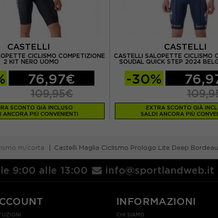
CASTELLI
CASTELLI
LOPETTE CICLISMO COMPETIZIONE
CASTELLI SALOPETTE CICLISMO 
2 KIT NERO UOMO
SOUDAL QUICK STEP 2024 BEL
%
76,97€
-30%
76,9
109,95€
109,9
RA SCONTO GIÀ INCLUSO
EXTRA SCONTO GIÀ INC
I ANCORA PIÙ CONVENIENTI
SALDI ANCORA PIÙ CONVEN
clismo m/corta
Castelli Maglia Ciclismo Prologo Lite Deep Borde
lle 9:00 alle 13:00
info@sportlandweb.it
ACCOUNT
INFORMAZIONI
TUZIONI
CHI SIAMO