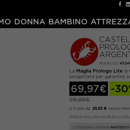
MO
DONNA
BAMBINO
ATTREZZ
CASTEL
PROLOG
ARGEN
MODELLO:
4524
Maglia Prologo Lite
La
di
progettata per garantire com
69,97€
-3
99,95€
23,32 €
*PREZZI INCLUSA IVA ED ESCLUSE 
*CONSEGNA STIMATA
MARTEDÌ 1