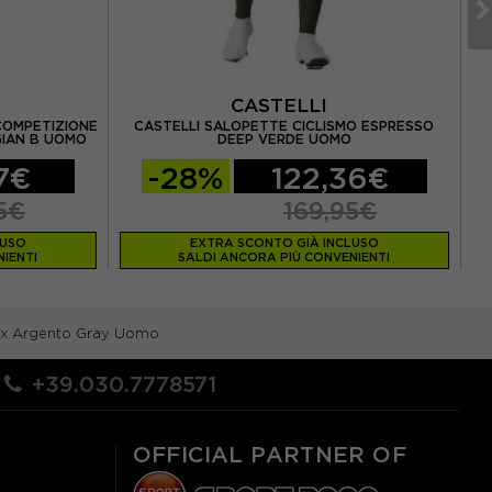
CASTELLI
COMPETIZIONE
CASTELLI SALOPETTE CICLISMO ESPRESSO
GIAN B UOMO
DEEP VERDE UOMO
7€
-28%
122,36€
5€
169,95€
LUSO
EXTRA SCONTO GIÀ INCLUSO
IENTI
SALDI ANCORA PIÙ CONVENIENTI
aux Argento Gray Uomo
+39.030.7778571
OFFICIAL PARTNER OF