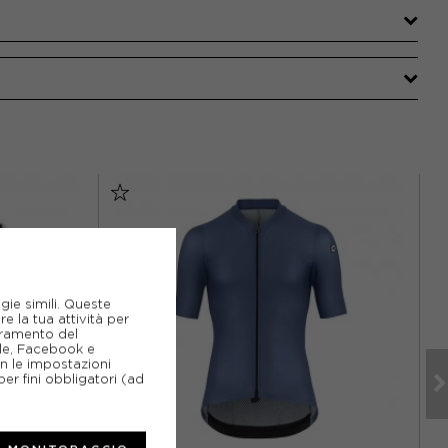
gie simili. Queste
e la tua attività per
ioramento del
gle, Facebook e
on le impostazioni
er fini obbligatori (ad