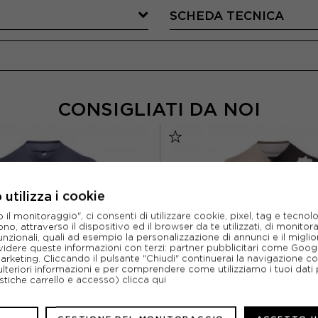
SCHEDA TECNICA
CONSIGLIATI DA NOI
utilizza i cookie
l monitoraggio", ci consenti di utilizzare cookie, pixel, tag e tecnolo
o, attraverso il dispositivo ed il browser da te utilizzati, di monitorar
unzionali, quali ad esempio la personalizzazione di annunci e il migl
idere queste informazioni con terzi: partner pubblicitari come Goo
marketing. Cliccando il pulsante "Chiudi" continuerai la navigazione c
ulteriori informazioni e per comprendere come utilizziamo i tuoi dati p
ristiche carrello e accesso)
clicca qui