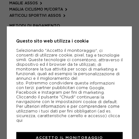
MAGLIE ASSOS
MAGLIA CICLISMO M/CORTA
ARTICOLI SPORTIVI ASSOS
METODI DI PAGAMENTO
Questo sito web utilizza i cookie
PIÙ INFORMAZIONI
Selezionando "Accetto il monitoraggio", ci
consenti di utilizzare cookie, pixel, tag e tecnologie
simili. Queste tecnologie ci consentono, attraverso il
SCHEDA TECNICA
dispositivo ed il browser da te utilizzati, di
monitorare la tua attività per scopi di marketing e
funzionali, quali ad esempio la personalizzazione di
GUIDA ALLE TAGLIE
annunci e il miglioramento del
sito. Potremmo condividere queste informazioni
con terzi: partner pubblicitari come Google,
Facebook e Instagram per fini di marketing.
Cliccando il pulsante "Chiudi" continuerai la
CONSIGLIATI DA NOI
navigazione con le impostazioni cookie di default.
Per ulteriori informazioni e per comprendere come
utilizziamo i tuoi dati per fini obbligatori (ad es.
sicurezza, caratteristiche carrello e accesso)
clicca
qui
ACCETTO IL MONITORAGGIO