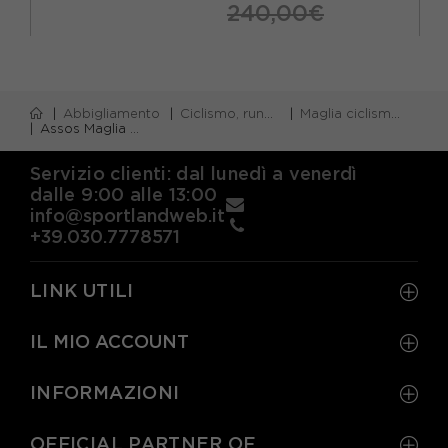
240,00€
Abbigliamento
Ciclismo, running e piscina
Maglia ciclismo m/corta
Assos Maglia Ciclismo Equipe R S11 Future Dusk Uomo
Servizio clienti: dal lunedì a venerdì
dalle 9:00 alle 13:00
info@sportlandweb.it
+39.030.7778571
LINK UTILI
IL MIO ACCOUNT
INFORMAZIONI
OFFICIAL PARTNER OF