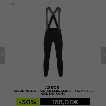
ASSOS
RIES
ASSOS MILLE GT WINTER NERO SERIES - SALOPETTE
A
CICLISMO UOMO
-30%
168,00€