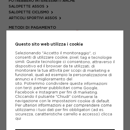
POTREBBERO INTERESSARTI ANCHE
SALOPETTE ASSOS
SALOPETTE CICLISMO
ARTICOLI SPORTIVI ASSOS
METODI DI PAGAMENTO
Questo sito web utilizza i cookie
PIÙ INFORMAZIONI
Selezionando "Accetto il monitoraggio", ci
consenti di utilizzare cookie, pixel, tag e tecnologie
simili. Queste tecnologie ci consentono, attraverso il
SCHEDA TECNICA
dispositivo ed il browser da te utilizzati, di
monitorare la tua attività per scopi di marketing e
GUIDA ALLE TAGLIE
funzionali, quali ad esempio la personalizzazione di
annunci e il miglioramento del
sito. Potremmo condividere queste informazioni
con terzi: partner pubblicitari come Google,
Facebook e Instagram per fini di marketing.
CONSIGLIATI DA NOI
Cliccando il pulsante "Chiudi" continuerai la
navigazione con le impostazioni cookie di default.
Per ulteriori informazioni e per comprendere come
utilizziamo i tuoi dati per fini obbligatori (ad es.
sicurezza, caratteristiche carrello e accesso)
clicca
qui