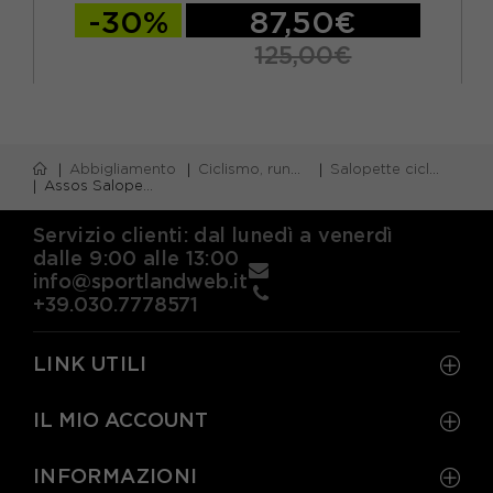
-30%
87,50€
125,00€
Abbigliamento
Ciclismo, running e piscina
Salopette ciclismo
Assos Salopette Ciclismo Equipe R S11 Blu Uomo
Servizio clienti: dal lunedì a venerdì
dalle 9:00 alle 13:00
info@sportlandweb.it
+39.030.7778571
LINK UTILI
IL MIO ACCOUNT
INFORMAZIONI