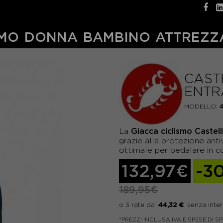
MO
DONNA
BAMBINO
ATTREZZ
CAST
ENTR
MODELLO:
Giacca ciclismo Castell
La
grazie alla protezione an
ottimale per pedalare in c
132,97€
-3
189,95€
44,32 €
*PREZZI INCLUSA IVA E SPESE DI S