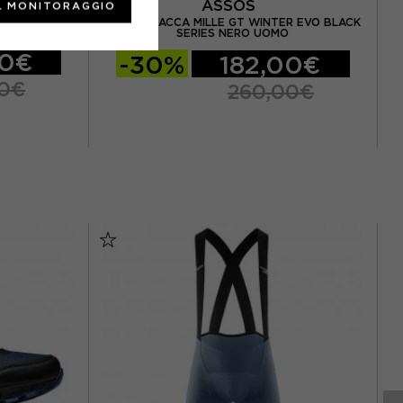
ASSOS
L MONITORAGGIO
ASSOS GIACCA MILLE GT WINTER EVO BLACK
7 NERO
SERIES NERO UOMO
00€
-30%
182,00€
00€
260,00€