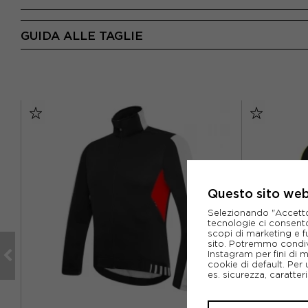
GUIDA ALLE TAGLIE
Questo sito web 
Selezionando "Accetto i
tecnologie ci consenton
scopi di marketing e f
sito. Potremmo condiv
Instagram per fini di 
cookie di default. Per 
es. sicurezza, caratte