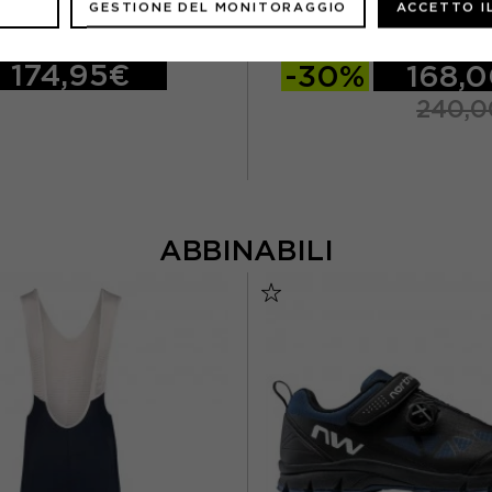
RH+
ASSOS
GESTIONE DEL MONITORAGGIO
ACCETTO I
CCA CREEK NERO/GIALLO FLUO
ASSOS GIACCA MILLE EVO
174,95€
-30%
168,
240,
ABBINABILI