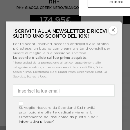
RH+
CHIUDI
NG
RH+ GIACCA CREEK NERO/BIANCO /ROSSO
RH+ GIA
174,95€
×
ISCRIVITI ALLA NEWSLETTER E RICEVI
SUBITO UNO SCONTO DEL 10%!
Per te sconti riservati, accesso anticipato alle promo
più attese, un buono compleanno e tanti consigli per
vivere al meglio la tua passione sportiva.
Lo sconto è valido sul tuo primo acquisto.
*Sono esclusi dalla promozione gli articoli appartenenti alle
categorie calzature, attrezzo e accessori dei mondi Bike, Sci e
Scialpinismo, Elettronica e dei Brand Assos, Birkenstock, Bont, La
Sportiva, Scarpa e Ugg.
Si, voglio ricevere da Sportland S.r.l novità,
promozioni e offerte dedicate via email!.
(Trattamento dei dati come da punto 3 dell'
informativa privacy)