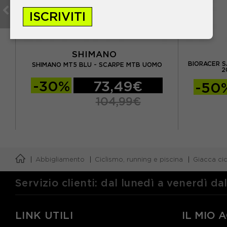
ISCRIVITI
SHIMANO
RPE
BIORACER S
SHIMANO MT5 BLU - SCARPE MTB UOMO
2
-30%
73,49€
-50
104,99€
Abbigliamento
Ciclismo, running e piscina
Giacca ci
Servizio clienti: dal lunedì a venerdì da
LINK UTILI
IL MIO 