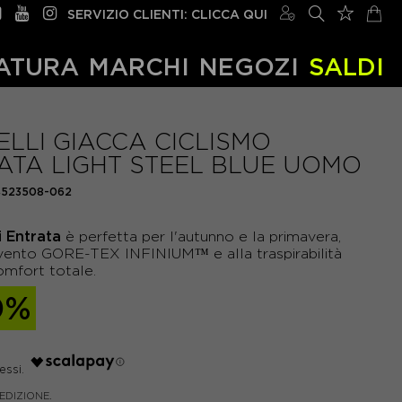
SERVIZIO CLIENTI: CLICCA QUI
ATURA
MARCHI
NEGOZI
SALDI
ELLI GIACCA CICLISMO
ATA LIGHT STEEL BLUE UOMO
4523508-062
i Entrata
è perfetta per l'autunno e la primavera,
tivento GORE-TEX INFINIUM™ e alla traspirabilità
omfort totale.
0%
PEDIZIONE.