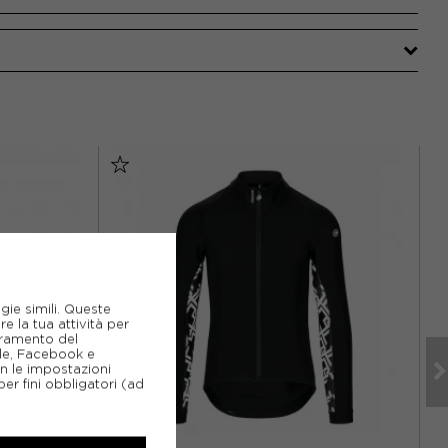
gie simili. Queste
e la tua attività per
ioramento del
gle, Facebook e
on le impostazioni
er fini obbligatori (ad