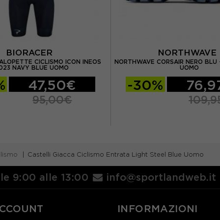
BIORACER
NORTHWAV
ALOPETTE CICLISMO ICON INEOS
NORTHWAVE CORSAIR NERO BLU 
023 NAVY BLUE UOMO
UOMO
%
47,50€
-30%
76,9
95,00€
109,9
clismo
Castelli Giacca Ciclismo Entrata Light Steel Blue Uomo
lle 9:00 alle 13:00
info@sportlandweb.it
ACCOUNT
INFORMAZIONI