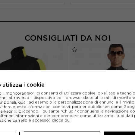
CONSIGLIATI DA NOI
utilizza i cookie
l monitoraggio", ci consenti di utilizzare cookie, pixel, tag e tecnolo
o, attraverso il dispositivo ed il browser da te utilizzati, di monitorar
unzionali, quali ad esempio la personalizzazione di annunci e il migl
idere queste informazioni con terzi: partner pubblicitari come Goo
marketing. Cliccando il pulsante "Chiudi" continuerai la navigazione c
ulteriori informazioni e per comprendere come utilizziamo i tuoi dati p
ristiche carrello e accesso)
clicca qui