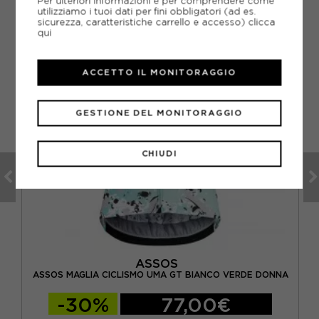
Per ulteriori informazioni e per comprendere come
utilizziamo i tuoi dati per fini obbligatori (ad es.
sicurezza, caratteristiche carrello e accesso)
clicca
qui
ACCETTO IL MONITORAGGIO
GESTIONE DEL MONITORAGGIO
CHIUDI
ASSOS
A
NNA
ASSOS MAGLIA CICLISMO UMA GT BIANCO VERDE DONNA
-30%
77,00€