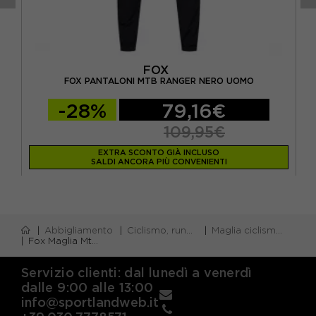
FOX
 2
FOX PANTALONI MTB RANGER NERO UOMO
-28%
79,16€
109,95€
EXTRA SCONTO GIÀ INCLUSO
SALDI ANCORA PIÙ CONVENIENTI
Abbigliamento
Ciclismo, running e piscina
Maglia ciclismo m/corta
Fox Maglia Mtb Ranger Tru Dri Dark Vintage Donna
Servizio clienti: dal lunedì a venerdì
dalle 9:00 alle 13:00
info@sportlandweb.it