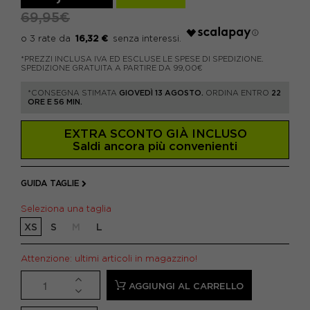
69,95€
16,32 €
*PREZZI INCLUSA IVA ED ESCLUSE LE SPESE DI SPEDIZIONE.
SPEDIZIONE GRATUITA A PARTIRE DA 99,00€
*CONSEGNA STIMATA
GIOVEDÌ 13 AGOSTO.
ORDINA ENTRO
22
ORE E 56 MIN.
EXTRA SCONTO GIÀ INCLUSO
Saldi ancora più convenienti
GUIDA TAGLIE
Seleziona una taglia
XS
S
M
L
Attenzione: ultimi articoli in magazzino!
AGGIUNGI AL CARRELLO