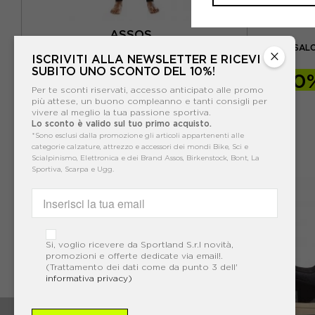
ASSOS
ING
ASSOS SALO
ASSOS SALOPETTE LL. HABU S7 NERO
×
ISCRIVITI ALLA NEWSLETTER E RICEVI
SUBITO UNO SCONTO DEL 10%!
-30%
210,00€
-30
Per te sconti riservati, accesso anticipato alle promo
300,00€
più attese, un buono compleanno e tanti consigli per
vivere al meglio la tua passione sportiva.
Lo sconto è valido sul tuo primo acquisto.
*Sono esclusi dalla promozione gli articoli appartenenti alle
categorie calzature, attrezzo e accessori dei mondi Bike, Sci e
Scialpinismo, Elettronica e dei Brand Assos, Birkenstock, Bont, La
Sportiva, Scarpa e Ugg.
Si, voglio ricevere da Sportland S.r.l novità,
promozioni e offerte dedicate via email!.
(Trattamento dei dati come da punto 3 dell'
informativa privacy)