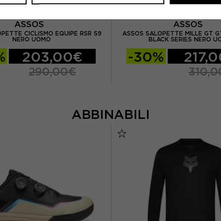
ASSOS
ASSOS
PETTE CICLISMO EQUIPE RSR S9
ASSOS SALOPETTE MILLE GT G
NERO UOMO
BLACK SERIES NERO U
%
203,00€
-30%
217,
290,00€
310,0
ABBINABILI