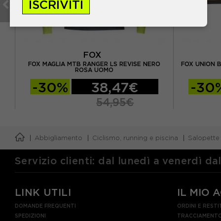
ISCRIVITI
FOX
O
FOX MAGLIA MTB RANGER LS REVISE NERO
FOX UNION 
ROSA UOMO
-30%
38,47€
-30
54,95€
Abbigliamento
Ciclismo, running e piscina
Salopette
Servizio clienti: dal lunedì a venerdì da
LINK UTILI
IL MIO 
DOMANDE FREQUENTI
ORDINI E RESTI
SPEDIZIONI
TRACCIAMENTO