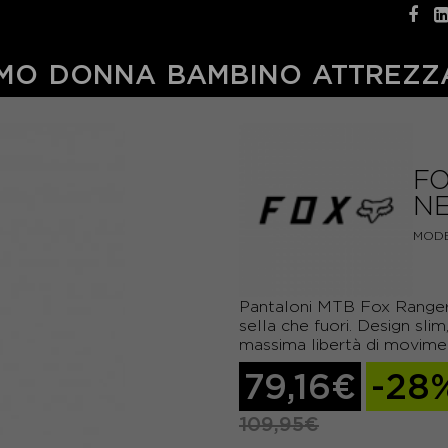
MO
DONNA
BAMBINO
ATTREZZ
FO
N
MODE
Pantaloni MTB Fox Ranger: 
sella che fuori. Design sli
massima libertà di movime
79,16€
-28
109,95€