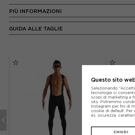
PIÙ INFORMAZIONI
GUIDA ALLE TAGLIE
Questo sito web 
Selezionando "Accetto i
tecnologie ci consenton
scopi di marketing e f
sito. Potremmo condiv
Instagram per fini di 
cookie di default. Per 
es. sicurezza, caratte
CHIUDI