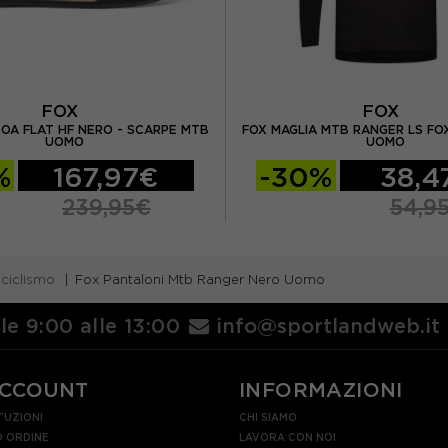
FOX
FOX
BOA FLAT HF NERO - SCARPE MTB
FOX MAGLIA MTB RANGER LS FO
UOMO
UOMO
%
167,97€
-30%
38,4
239,95€
54,9
 ciclismo
Fox Pantaloni Mtb Ranger Nero Uomo
lle 9:00 alle 13:00
info@sportlandweb.it
ACCOUNT
INFORMAZIONI
TUZIONI
CHI SIAMO
 ORDINE
LAVORA CON NOI