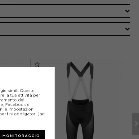
gie simili. Queste
e la tua attività per
ioramento del
gle, Facebook e
on le impostazioni
er fini obbligatori (ad
L MONITORAGGIO