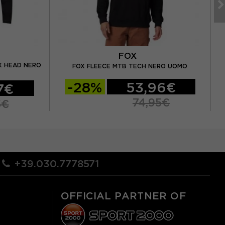
FOX
X HEAD NERO
F
FOX FLEECE MTB TECH NERO UOMO
-28%
53,96€
7€
74,95€
5€
+39.030.7778571
OFFICIAL PARTNER OF