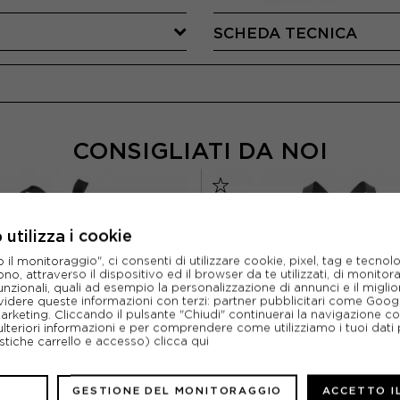
SCHEDA TECNICA
CONSIGLIATI DA NOI
utilizza i cookie
l monitoraggio", ci consenti di utilizzare cookie, pixel, tag e tecnolo
o, attraverso il dispositivo ed il browser da te utilizzati, di monitorar
unzionali, quali ad esempio la personalizzazione di annunci e il migl
idere queste informazioni con terzi: partner pubblicitari come Goo
marketing. Cliccando il pulsante "Chiudi" continuerai la navigazione c
ulteriori informazioni e per comprendere come utilizziamo i tuoi dati p
ristiche carrello e accesso)
clicca qui
GESTIONE DEL MONITORAGGIO
ACCETTO I