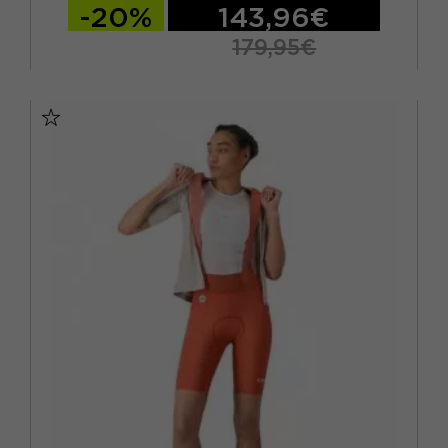
-20%
143,96€
179,95€
M
L
XL