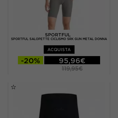
SPORTFUL
SPORTFUL SALOPETTE CICLISMO SRK GUN METAL DONNA
ACQUISTA
-20%
95,96€
119,95€
XS
S
M
L