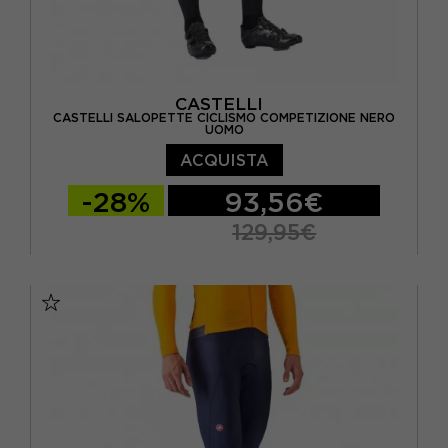
CASTELLI
CASTELLI SALOPETTE CICLISMO COMPETIZIONE NERO
UOMO
ACQUISTA
-28%
93,56€
129,95€
S
M
L
XL
XXL