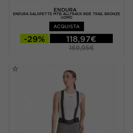
ENDURA
ENDURA SALOPETTE MTB ALLTRACK RIDE TRAIL BRONZE
UOMO
ACQUISTA
-29%
118,97€
169,95€
S
M
L
XL