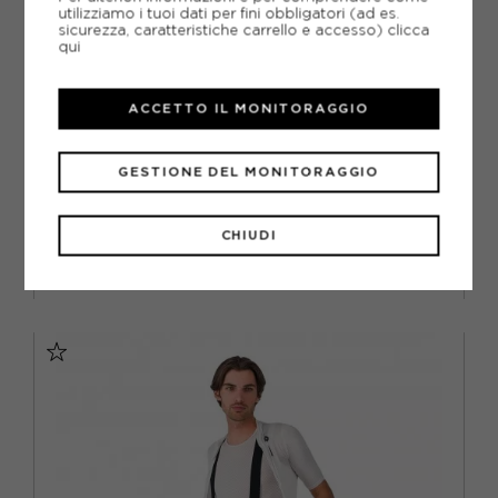
utilizziamo i tuoi dati per fini obbligatori (ad es.
sicurezza, caratteristiche carrello e accesso)
clicca
qui
ACCETTO IL MONITORAGGIO
CASTELLI
CASTELLI SALOPETTE CICLISMO ESPRESSO 2 ARGENTO
MOON UOMO
GESTIONE DEL MONITORAGGIO
ACQUISTA
-20%
143,96€
CHIUDI
179,95€
S
M
L
XL
XXL