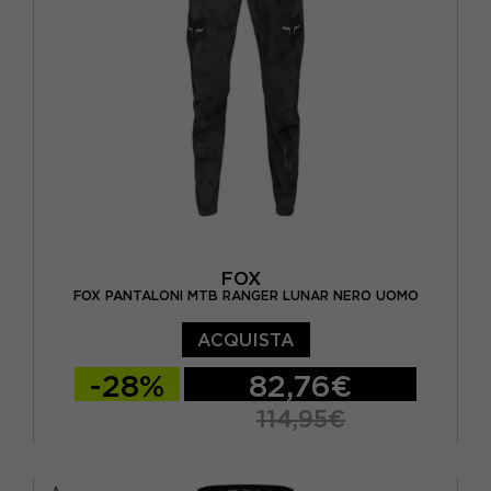
FOX
FOX PANTALONI MTB RANGER LUNAR NERO UOMO
ACQUISTA
-28%
82,76€
114,95€
32
34
36