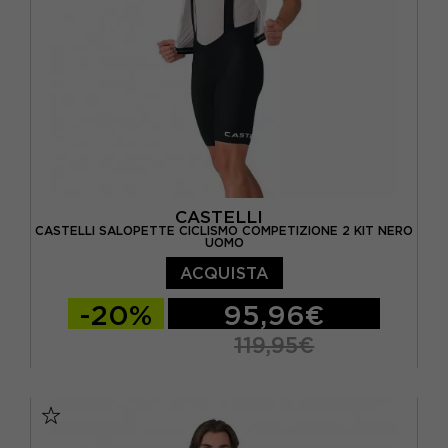
CASTELLI
CASTELLI SALOPETTE CICLISMO COMPETIZIONE 2 KIT NERO
UOMO
ACQUISTA
-20%
95,96€
119,95€
S
M
L
XL
XXL
3XL