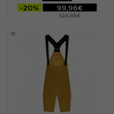
-20%
99,96€
124,95€
S
M
L
XL
XXL