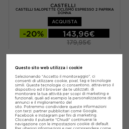
CASTELLI
CASTELLI SALOPETTE CICLISMO ESPRESSO 2 PAPRIKA
DONNA
ACQUISTA
-20%
143,96€
179,95€
S
M
Questo sito web utilizza i cookie
Selezionando "Accetto il monitoraggio", ci
consenti di utilizzare cookie, pixel, tag e tecnologie
simili. Queste tecnologie ci consentono, attraverso il
dispositivo ed il browser da te utilizzati, di
monitorare la tua attività per scopi di marketing e
funzionali, quali ad esempio la personalizzazione di
annunci e il miglioramento del
sito. Potremmo condividere queste informazioni
con terzi: partner pubblicitari come Google,
Facebook e Instagram per fini di marketing.
Cliccando il pulsante "Chiudi" continuerai la
navigazione con le impostazioni cookie di default.
Per ulteriori informazioni e per comprendere come