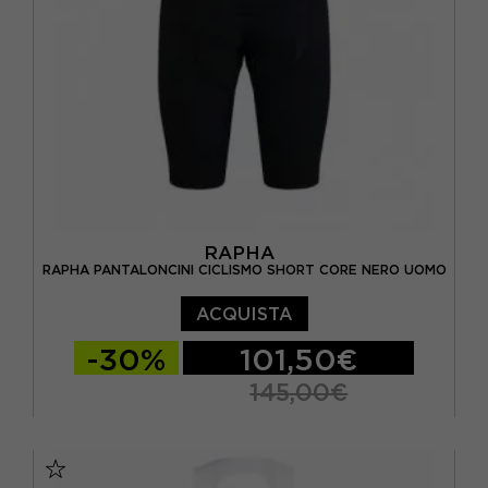
RAPHA
RAPHA PANTALONCINI CICLISMO SHORT CORE NERO UOMO
ACQUISTA
-30%
101,50€
145,00€
XS
S
M
L
XL
XXL