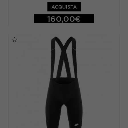
ACQUISTA
160,00€
S
M
L