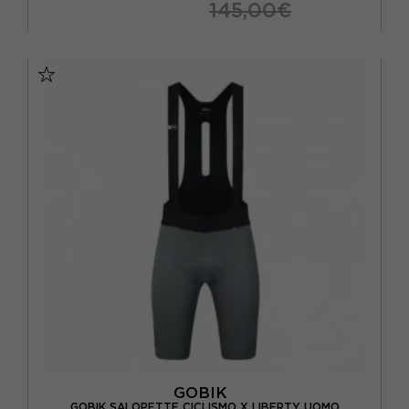
145,00€
S
M
L
XL
GOBIK
GOBIK SALOPETTE CICLISMO X LIBERTY UOMO