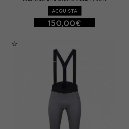
ACQUISTA
150,00€
XS
S
M
L
XL