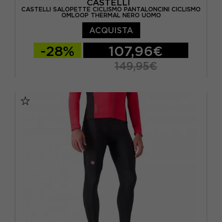
CASTELLI
CASTELLI SALOPETTE CICLISMO PANTALONCINI CICLISMO
OMLOOP THERMAL NERO UOMO
ACQUISTA
-28%
107,96€
149,95€
S
M
L
XL