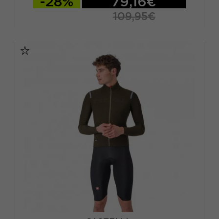
-28%
79,16€
109,95€
30
32
34
36