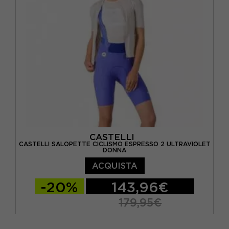
CASTELLI
CASTELLI SALOPETTE CICLISMO ESPRESSO 2 ULTRAVIOLET
DONNA
ACQUISTA
-20%
143,96€
179,95€
XS
S
M
L