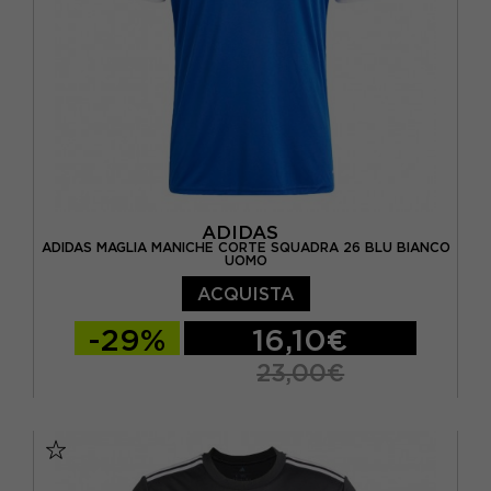
ADIDAS
ADIDAS MAGLIA MANICHE CORTE SQUADRA 26 BLU BIANCO
UOMO
ACQUISTA
-29%
16,10€
23,00€
S
M
L
XL