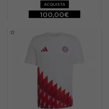
ACQUISTA
100,00€
S
M
L
XL