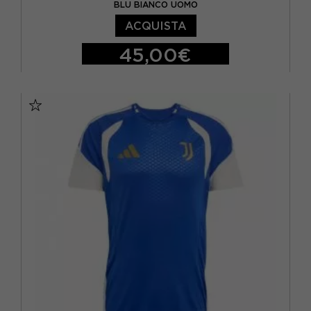
BLU BIANCO UOMO
ACQUISTA
45,00€
S
M
L
XL