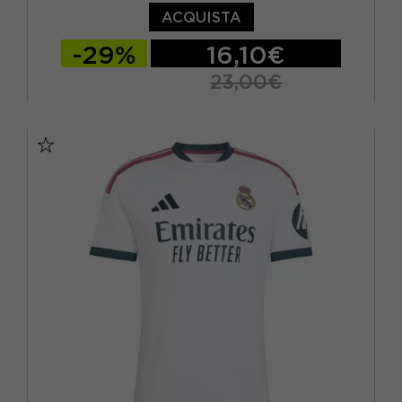
ACQUISTA
-29%
16,10€
23,00€
S
M
L
XL