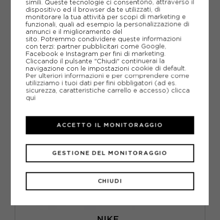
simili. Queste tecnologie ci consentono, attraverso il
dispositivo ed il browser da te utilizzati, di
99,99€
monitorare la tua attività per scopi di marketing e
funzionali, quali ad esempio la personalizzazione di
annunci e il miglioramento del
S
M
L
XL
sito. Potremmo condividere queste informazioni
NUOVO
con terzi: partner pubblicitari come Google,
Facebook e Instagram per fini di marketing.
Cliccando il pulsante "Chiudi" continuerai la
navigazione con le impostazioni cookie di default.
Per ulteriori informazioni e per comprendere come
utilizziamo i tuoi dati per fini obbligatori (ad es.
sicurezza, caratteristiche carrello e accesso)
clicca
qui
ACCETTO IL MONITORAGGIO
GESTIONE DEL MONITORAGGIO
CHIUDI
NIKE