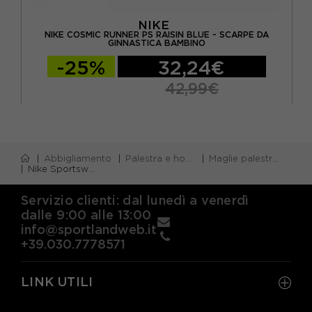
NIKE
A
NIKE COSMIC RUNNER PS RAISIN BLUE - SCARPE DA
N
GINNASTICA BAMBINO
-25%
32,24€
42,99€
Abbigliamento
Palestra e home gym
Maglie palestra m/corta
Nike Sportswear T-Shirt Palestra Big Swoosh Azzurro Bambino
Servizio clienti: dal lunedì a venerdì
dalle 9:00 alle 13:00
info@sportlandweb.it
+39.030.7778571
LINK UTILI