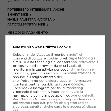
POTREBBERO INTERESSARTI ANCHE
T-SHIRT NIKE
MAGLIE PALESTRA M/CORTA
ARTICOLI SPORTIVI NIKE
METODI DI PAGAMENTO
Questo sito web utilizza i cookie
PIÙ INFORMAZIONI
Selezionando "Accetto il monitoraggio", ci
consenti di utilizzare cookie, pixel, tag e tecnologie
simili. Queste tecnologie ci consentono, attraverso il
SCHEDA TECNICA
dispositivo ed il browser da te utilizzati, di
monitorare la tua attività per scopi di marketing e
GUIDA ALLE TAGLIE
funzionali, quali ad esempio la personalizzazione di
annunci e il miglioramento del
sito. Potremmo condividere queste informazioni
con terzi: partner pubblicitari come Google,
Facebook e Instagram per fini di marketing.
CONSIGLIATI DA NOI
Cliccando il pulsante "Chiudi" continuerai la
navigazione con le impostazioni cookie di default.
Per ulteriori informazioni e per comprendere come
utilizziamo i tuoi dati per fini obbligatori (ad es.
sicurezza, caratteristiche carrello e accesso)
clicca
qui