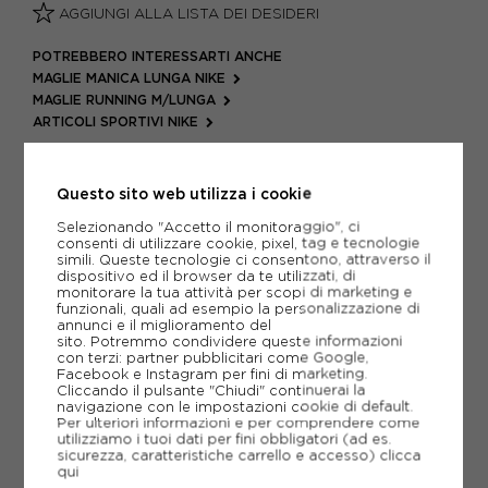
AGGIUNGI ALLA LISTA DEI DESIDERI
POTREBBERO INTERESSARTI ANCHE
MAGLIE MANICA LUNGA NIKE
MAGLIE RUNNING M/LUNGA
ARTICOLI SPORTIVI NIKE
METODI DI PAGAMENTO
Questo sito web utilizza i cookie
Selezionando "Accetto il monitoraggio", ci
PIÙ INFORMAZIONI
consenti di utilizzare cookie, pixel, tag e tecnologie
simili. Queste tecnologie ci consentono, attraverso il
dispositivo ed il browser da te utilizzati, di
SCHEDA TECNICA
monitorare la tua attività per scopi di marketing e
funzionali, quali ad esempio la personalizzazione di
annunci e il miglioramento del
GUIDA ALLE TAGLIE
sito. Potremmo condividere queste informazioni
con terzi: partner pubblicitari come Google,
Facebook e Instagram per fini di marketing.
Cliccando il pulsante "Chiudi" continuerai la
navigazione con le impostazioni cookie di default.
CONSIGLIATI DA NOI
Per ulteriori informazioni e per comprendere come
utilizziamo i tuoi dati per fini obbligatori (ad es.
sicurezza, caratteristiche carrello e accesso)
clicca
qui