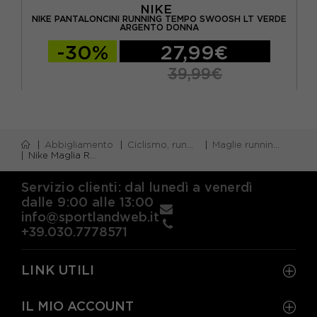
NIKE
LA
NIKE PANTALONCINI RUNNING TEMPO SWOOSH LT VERDE
N
ARGENTO DONNA
-30%
27,99€
39,99€
Abbigliamento
Ciclismo, running e piscina
Maglie running m/lunga
Nike Maglia Running Tempo Flash Viola Argento Donna
Servizio clienti: dal lunedì a venerdì
dalle 9:00 alle 13:00
info@sportlandweb.it
+39.030.7778571
LINK UTILI
IL MIO ACCOUNT