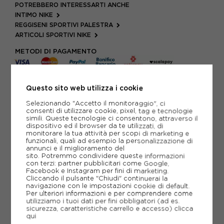
POTREBBERO INTERESSARTI ANCHE
INTIMO NIKE
REGGISENI SPORTIVI PALESTRA
ARTICOLI SPORTIVI NIKE
METODI DI PAGAMENTO
Questo sito web utilizza i cookie
PIÙ INFORMAZIONI
Selezionando "Accetto il monitoraggio", ci
consenti di utilizzare cookie, pixel, tag e tecnologie
SCHEDA TECNICA
simili. Queste tecnologie ci consentono, attraverso il
dispositivo ed il browser da te utilizzati, di
GUIDA ALLE TAGLIE
monitorare la tua attività per scopi di marketing e
funzionali, quali ad esempio la personalizzazione di
annunci e il miglioramento del
sito. Potremmo condividere queste informazioni
con terzi: partner pubblicitari come Google,
CONSIGLIATI DA NOI
Facebook e Instagram per fini di marketing.
Cliccando il pulsante "Chiudi" continuerai la
navigazione con le impostazioni cookie di default.
Per ulteriori informazioni e per comprendere come
utilizziamo i tuoi dati per fini obbligatori (ad es.
sicurezza, caratteristiche carrello e accesso)
clicca
qui