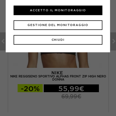
ACCETTO IL MONITORAGGIO
GESTIONE DEL MONITORAGGIO
CHIUDI
NIKE
NIKE REGGISENO SPORTIVO ALPHAS FRONT ZIP HIGH NERO
NNA
DONNA
-20%
55,99€
69,99€