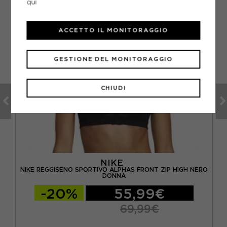
qui
ACCETTO IL MONITORAGGIO
GESTIONE DEL MONITORAGGIO
CHIUDI
NIKE
NIKE REGGISENO SPORTIVO ALPHAS FRONT ZIP HIGH NERO
NNA
DONNA
-20%
55,99€
69,99€