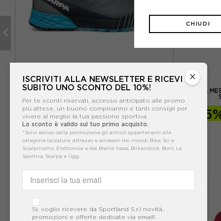
CHIUDI
×
ISCRIVITI ALLA NEWSLETTER E RICEVI
SCARPA
SUBITO UNO SCONTO DEL 10%!
N
SCARPA RIBELLE RUN GORE-TEX ANTRACITE
SCARPA MES
BLU - SCARPE HIKING UOMO
Per te sconti riservati, accesso anticipato alle promo
più attese, un buono compleanno e tanti consigli per
-15%
169,96€
-15
vivere al meglio la tua passione sportiva.
Lo sconto è valido sul tuo primo acquisto.
199,95€
*Sono esclusi dalla promozione gli articoli appartenenti alle
categorie calzature, attrezzo e accessori dei mondi Bike, Sci e
Scialpinismo, Elettronica e dei Brand Assos, Birkenstock, Bont, La
Sportiva, Scarpa e Ugg.
Si, voglio ricevere da Sportland S.r.l novità,
promozioni e offerte dedicate via email!.