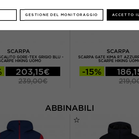
GESTIONE DEL MONITORAGGIO
ACCETTO I
SCARPA
SCARPA
CALITO GORE-TEX GRIGIO BLU -
SCARPA GATE KIMA RT AZZURR
SCARPE HIKING UOMO
SCARPE HIKING UOM
%
203,15€
-15%
186,
239,00€
219,0
ABBINABILI