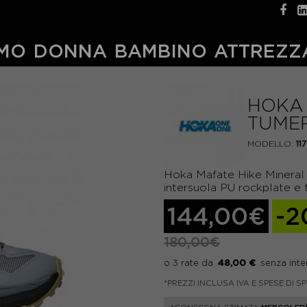
MO
DONNA
BAMBINO
ATTREZZ
HOKA 
TUMER
MODELLO:
11
Hoka Mafate Hike Mineral
intersuola PU rockplate e 
144,00€
-2
180,00€
48,00 €
*PREZZI INCLUSA IVA E SPESE DI S