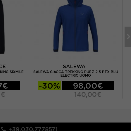
NCE
SALEWA
ING SIXMILE
SALEWA GIACCA TREKKING PUEZ 2,5 PTX BLU
O
ELECTRIC UOMO
7€
-30%
98,00€
5€
140,00€
+39.030.7778571