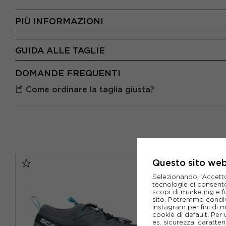
PIÙ INFORMAZIONI
GUIDA ALLE TAGLIE
DOMANDE FREQUENTI
Come ordinare la taglia giusta?
Questo sito web 
Selezionando "Accetto i
tecnologie ci consenton
scopi di marketing e f
sito. Potremmo condiv
Instagram per fini di 
cookie di default. Per 
es. sicurezza, caratte