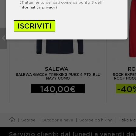
(Trattamento dei dati come da punto 3 dell'
informativa privacy)
ISCRIVITI
SALEWA
RO
UE
SALEWA GIACCA TREKKING PUEZ 4 PTX BLU
ROCK EXPE
NAVY UOMO
ROOF HOOD
140,00€
-40
Scarpe
Outdoor e neve
Scarpe da hiking
Hoka Maf
Servizio clienti: dal lunedì a venerdì da