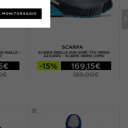
L MONITORAGGIO
SCARPA
O GIALLO -
SCARPA RIBELLE RUN GORE-TEX GRIGIO
O
AZZURRO - SCARPE HIKING UOMO
15€
-15%
169,15€
0€
199,00€