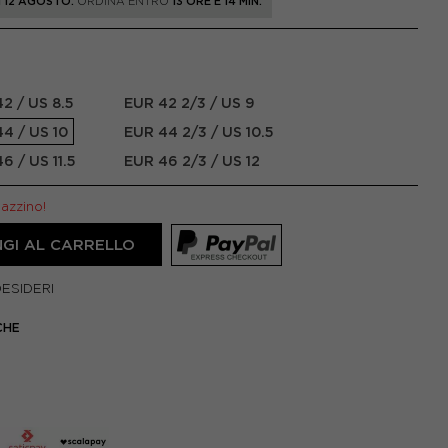
 12 AGOSTO.
ORDINA ENTRO
13 ORE E 14 MIN.
2 / US 8.5
EUR 42 2/3 / US 9
4 / US 10
EUR 44 2/3 / US 10.5
6 / US 11.5
EUR 46 2/3 / US 12
gazzino!
GI AL CARRELLO
DESIDERI
CHE