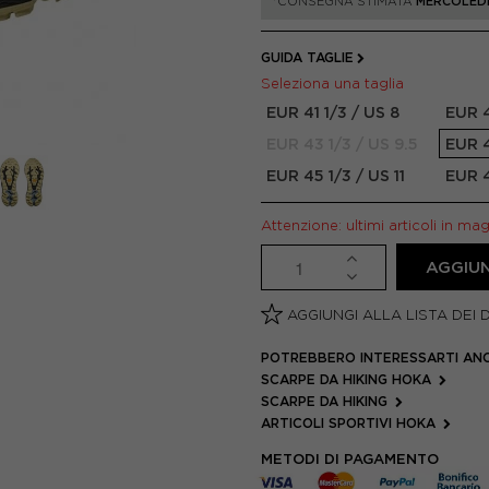
*CONSEGNA STIMATA
MERCOLEDÌ
GUIDA TAGLIE
Seleziona una taglia
EUR 41 1/3 / US 8
EUR 4
EUR 43 1/3 / US 9.5
EUR 4
EUR 45 1/3 / US 11
EUR 4
Attenzione: ultimi articoli in ma
AGGIUN
AGGIUNGI ALLA LISTA DEI 
POTREBBERO INTERESSARTI AN
SCARPE DA HIKING HOKA
SCARPE DA HIKING
ARTICOLI SPORTIVI HOKA
METODI DI PAGAMENTO