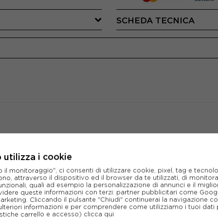
SCHEDA TECNICA
CONSIGLIATI DA NOI
utilizza i cookie
l monitoraggio", ci consenti di utilizzare cookie, pixel, tag e tecnolo
o, attraverso il dispositivo ed il browser da te utilizzati, di monitorar
unzionali, quali ad esempio la personalizzazione di annunci e il migl
idere queste informazioni con terzi: partner pubblicitari come Goo
marketing. Cliccando il pulsante "Chiudi" continuerai la navigazione c
ulteriori informazioni e per comprendere come utilizziamo i tuoi dati p
ristiche carrello e accesso)
clicca qui