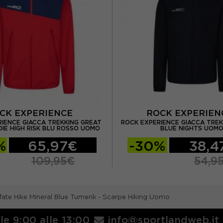
CK EXPERIENCE
ROCK EXPERIE
RIENCE GIACCA TREKKING GREAT
ROCK EXPERIENCE GIACCA TREKK
IE HIGH RISK BLU ROSSO UOMO
BLUE NIGHTS UOM
%
65,97€
-30%
38,4
109,95€
54,9
ate Hike Mineral Blue Tumerik - Scarpe Hiking Uomo
lle 9:00 alle 13:00
info@sportlandweb.it