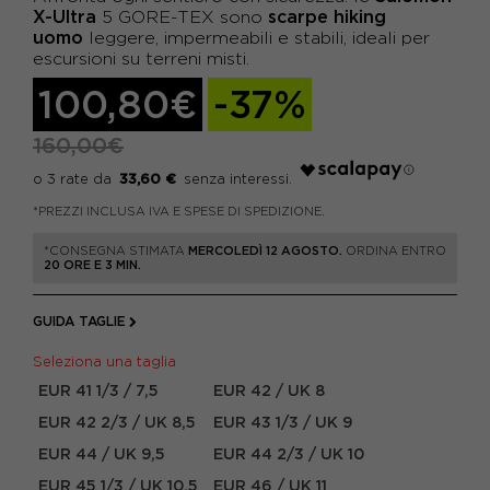
X-Ultra
scarpe hiking
5 GORE-TEX sono
uomo
leggere, impermeabili e stabili, ideali per
escursioni su terreni misti.
100,80€
-37%
160,00€
33,60 €
*PREZZI INCLUSA IVA E SPESE DI SPEDIZIONE.
*CONSEGNA STIMATA
MERCOLEDÌ 12 AGOSTO.
ORDINA ENTRO
20 ORE E 3 MIN.
GUIDA TAGLIE
Seleziona una taglia
EUR 41 1/3 / 7,5
EUR 42 / UK 8
EUR 42 2/3 / UK 8,5
EUR 43 1/3 / UK 9
EUR 44 / UK 9,5
EUR 44 2/3 / UK 10
EUR 45 1/3 / UK 10,5
EUR 46 / UK 11