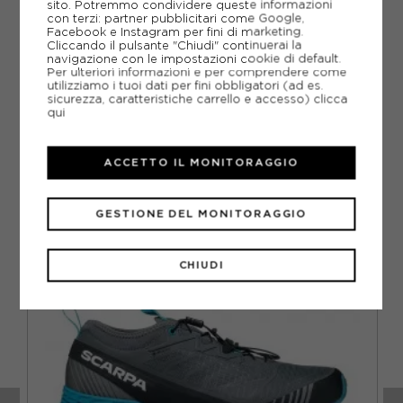
sito. Potremmo condividere queste informazioni
con terzi: partner pubblicitari come Google,
GUIDA ALLE TAGLIE
Facebook e Instagram per fini di marketing.
Cliccando il pulsante "Chiudi" continuerai la
navigazione con le impostazioni cookie di default.
DOMANDE FREQUENTI
Per ulteriori informazioni e per comprendere come
utilizziamo i tuoi dati per fini obbligatori (ad es.
Come ordinare la taglia giusta?
sicurezza, caratteristiche carrello e accesso)
clicca
qui
ACCETTO IL MONITORAGGIO
CONSIGLIATI DA NOI
GESTIONE DEL MONITORAGGIO
CHIUDI