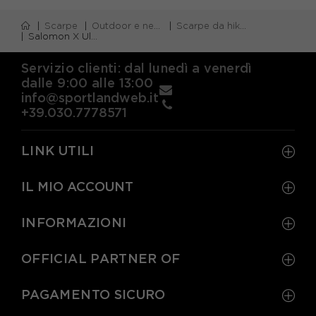
Scarpe
Outdoor e neve
Scarpe da hiking
Salomon X Ultra 5 GORE-TEX Martini Olive Gray Verde Blue Nigh - Scarpe Hiking Uomo
Servizio clienti: dal lunedì a venerdì
dalle 9:00 alle 13:00
info@sportlandweb.it
+39.030.7778571
LINK UTILI
IL MIO ACCOUNT
INFORMAZIONI
OFFICIAL PARTNER OF
PAGAMENTO SICURO