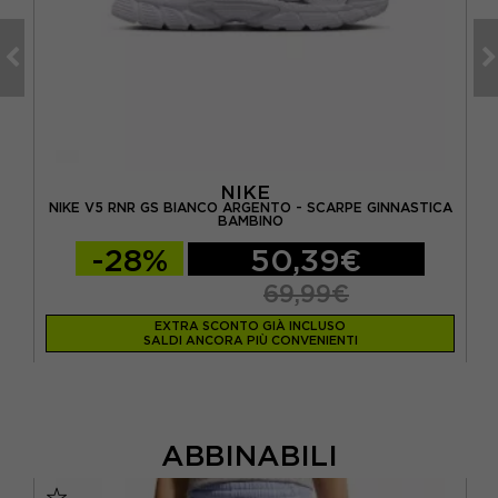
NIKE
A
NIKE V5 RNR GS BIANCO ARGENTO - SCARPE GINNASTICA
N
BAMBINO
-28%
50,39€
69,99€
EXTRA SCONTO GIÀ INCLUSO
SALDI ANCORA PIÙ CONVENIENTI
ABBINABILI