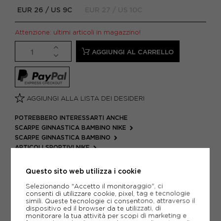
EUR 26 / US 9C
EUR 27 / US 10C
Attenzione: ultimi articoli in magazzino!
AGGIUNGI AL CARRELLO
AGGIUNGI ALLA LISTA DEI DESIDERI
POTREBBERO INTERESSARTI ANCHE
SCARPE GINNASTICA BAMBINO NIKE
SCARPE GINNASTICA BAMBINO
ARTICOLI SPORTIVI NIKE
METODI DI PAGAMENTO
Questo sito web utilizza i cookie
Selezionando "Accetto il monitoraggio", ci
consenti di utilizzare cookie, pixel, tag e tecnologie
simili. Queste tecnologie ci consentono, attraverso il
PIÙ INFORMAZIONI
dispositivo ed il browser da te utilizzati, di
monitorare la tua attività per scopi di marketing e