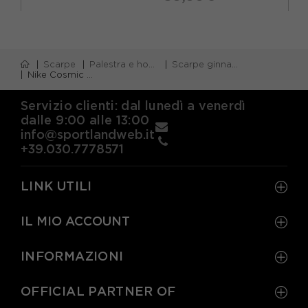
Scarpe
Palestra e home gym
Scarpe ginnastica bambino
Nike Cosmic Runner Td Viola Arancio - Scarpe Da Ginnastica Bambina
Servizio clienti: dal lunedì a venerdì
dalle 9:00 alle 13:00
info@sportlandweb.it
+39.030.7778571
LINK UTILI
IL MIO ACCOUNT
INFORMAZIONI
OFFICIAL PARTNER OF