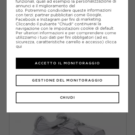
SCHEDA TECNICA
funzionali, quali ad esempio la personalizzazione di
annunci e il miglioramento del
sito. Potremmo condividere queste informazioni
GUIDA ALLE TAGLIE
con terzi: partner pubblicitari come Google,
Facebook e Instagram per fini di marketing.
Cliccando il pulsante "Chiudi" continuerai la
DOMANDE FREQUENTI
navigazione con le impostazioni cookie di default.
Per ulteriori informazioni e per comprendere come
Come ordinare la taglia giusta?
utilizziamo i tuoi dati per fini obbligatori (ad es.
sicurezza, caratteristiche carrello e accesso)
clicca
qui
ACCETTO IL MONITORAGGIO
CONSIGLIATI DA NOI
GESTIONE DEL MONITORAGGIO
CHIUDI