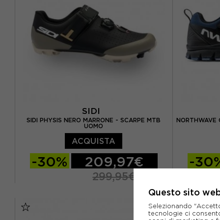
SIDI
SIDI PHYSIS NERO MARRONE - SCARPE MTB
NORTHWAVE C
UOMO
ACQUISTA
-30%
209,97€
-30
299,95€
Questo sito web 
EUR 41
EUR 41,5
EUR 42
EUR 40
Selezionando "Accetto i
EUR 42,5
EUR 43
EUR 43,5
EUR 43
tecnologie ci consenton