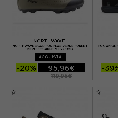
NORTHWAVE
NORTHWAVE SCORPIUS PLUS VERDE FOREST
FOX UNION 
NERO - SCARPE MTB UOMO
ACQUISTA
-20%
95,96€
-39
119,95€
EUR 38
EUR 39
EUR 39,5
EUR 41,5
EUR 40
EUR 40,5
EUR 41
EUR 43
EUR 41,5
EUR 42
EUR 42,5
EUR 43
EUR 43,5
EUR 44