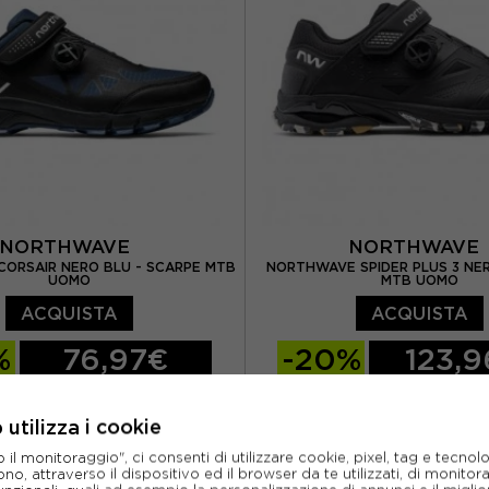
EUR 46 / UK 11
EUR 46 2/3 / UK 11
EUR 47 1/3 / UK 1
NORTHWAVE
NORTHWAV
ORSAIR NERO BLU - SCARPE MTB
NORTHWAVE SPIDER PLUS 3 NE
UOMO
MTB UOMO
ACQUISTA
ACQUISTA
%
76,97€
-20%
123,
109,95€
154,9
utilizza i cookie
EUR 41
EUR 42
EUR 41
EUR 42
l monitoraggio", ci consenti di utilizzare cookie, pixel, tag e tecnolo
EUR 44
EUR 45
EUR 44
EUR 45
o, attraverso il dispositivo ed il browser da te utilizzati, di monitorar