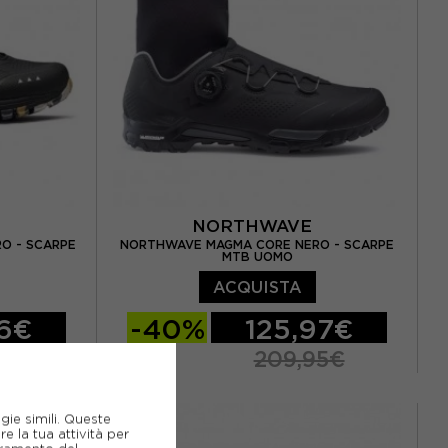
EUR 43
EUR 43,5
EUR 44
,5
EUR 44,5
EUR 45
EUR 45,5
2
EUR 46
E
NORTHWAVE
RO - SCARPE
NORTHWAVE MAGMA CORE NERO - SCARPE
MTB UOMO
ACQUISTA
96€
-40%
125,97€
5€
209,95€
EUR 43
EUR 41
EUR 41,5
EUR 42
gie simili. Queste
EUR 46
EUR 42,5
EUR 43
EUR 43,5
e la tua attività per