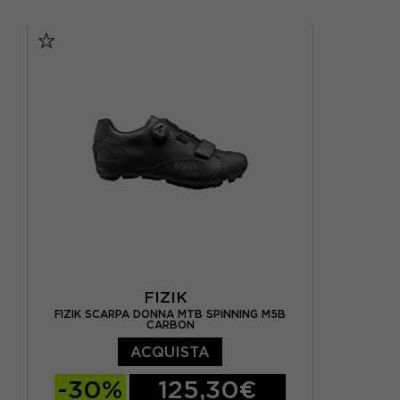
EUR 41
EUR 42
EUR 43
EUR 37
EUR 44
EUR 45
EUR 46
FIZIK
FIZIK SCARPA DONNA MTB SPINNING M5B
CARBON
ACQUISTA
-30%
125,30€