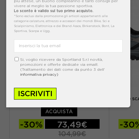
più attese, un buono compleanno e tanti consigli per
EUR 44
EUR 44,5
EUR 45
EUR 43 /
vivere al meglio la tua passione sportiva.
Lo sconto è valido sul tuo primo acquisto.
*Sono esclusi dalla promozione gli articoli appartenenti alle
EUR 46
EUR 44.5 /
categorie calzature, attrezzo e accessori dei mondi Bike, Sci e
Scialpinismo, Elettronica e dei Brand Assos, Birkenstock, Bont, La
Sportiva, Scarpa e Ugg.
Si, voglio ricevere da Sportland S.r.l novità,
promozioni e offerte dedicate via email!.
(Trattamento dei dati come da punto 3 dell'
informativa privacy)
SHIMANO
ISCRIVITI
SHIMANO MT5 BLU - SCARPE MTB UOMO
SHIMANO SC
ACQUISTA
-30%
73,49€
-30
104,99€