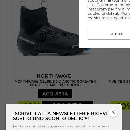
scopi di marketing e f
sito. Potremmo condiv
EUR 44
EUR 44,5
EUR 45
Instagram per fini di 
cookie di default. Per 
EUR 45,5
EUR 46
es. sicurezza, caratte
CHIUDI
NORTHWAVE
NORTHWAVE CELSIUS XC ARCTIC GORE-TEX
FIVE TEN 
NERO - SCARPE MTB UOMO
ACQUISTA
-40%
161,97€
-40
×
ISCRIVITI ALLA NEWSLETTER E RICEVI
269,95€
SUBITO UNO SCONTO DEL 10%!
EUR 42
EUR 43
EUR 43,5
EUR 42 / 
Per te sconti riservati, accesso anticipato alle promo