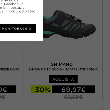
ioramento del
gle, Facebook e
EUR 44
EUR 44,5
EUR 45
on le impostazioni
er fini obbligatori (ad
EUR 45,5
EUR 46
L MONITORAGGIO
SHIMANO
 VERDE UOMO
SHIMANO MT5 GRIGIO - SCARPE MTB DONNA
ACQUISTA
99€
-30%
69,97€
9€
99,95€
EUR 43
EUR 37
EUR 38
EUR 39