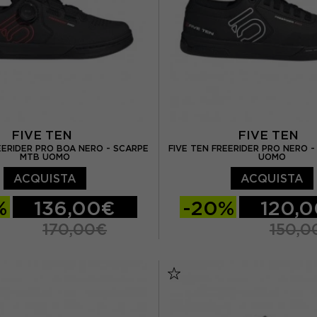
FIVE TEN
FIVE TEN
EERIDER PRO BOA NERO - SCARPE
FIVE TEN FREERIDER PRO NERO 
MTB UOMO
UOMO
ACQUISTA
ACQUISTA
%
136,00€
-20%
120,
170,00€
150,0
/ UK 8.5
EUR 43 / UK 9
EUR 42 / UK 8
EUR 42.
UK 9.5
EUR 44.5 / UK 10
EUR 43 / UK 9
EUR 44
EUR 45 / UK 10,5
EUR 44.5 / UK 10
EUR 4