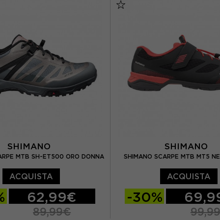
 UK 9
EUR 44 / UK 9.5
EUR 44
EUR 45
 UK 10
EUR 45 / UK 10,5
SHIMANO
SHIMANO
ARPE MTB SH-ET500 ORO DONNA
SHIMANO SCARPE MTB MT5 N
ACQUISTA
ACQUISTA
%
62,99€
-30%
69,9
89,99€
99,9