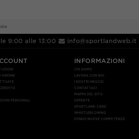
bike
lle 9:00 alle 13:00
info@sportlandweb.it
ACCOUNT
INFORMAZIONI
TUZIONI
CHI SIAMO
 ORDINE
LAVORA CON NOI
ETTUATE
I NOSTRI NEGOZI
 CREDITO
CONTATTACI
MAPPA DEL SITO
AZIONI PERSONALI
OFFERTE
SPORTLAND CARD
WHISTLEBLOWING
FONDO NUOVE COMPETENZE