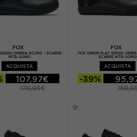
FOX
FOX
GRIGIO OMBRA SCURO - SCARPE
FOX UNION FLAT GRIGIO OMBR
MTB UOMO
SCARPE MTB UOMO
ACQUISTA
ACQUISTA
%
107,97€
-39%
95,9
179,95€
159,9
EUR 42
EUR 42,5
EUR 41,5
EUR 42
EUR 43,5
EUR 44
EUR 43
EUR 43,5
EUR 44,5
EUR 44,5
EUR 