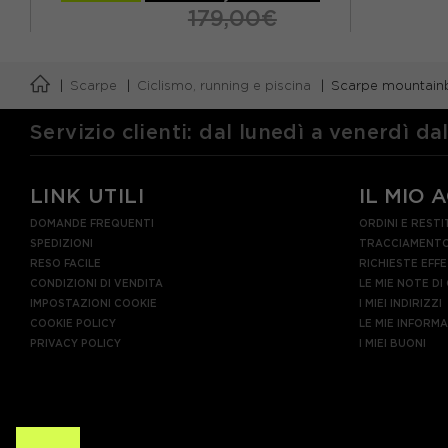
179,00€
EUR 36
EUR 37
EUR 37,5
Scarpe
Ciclismo, running e piscina
Scarpe mountain
EUR 38
EUR 38,5
EUR 39
EUR 39,5
EUR 40
Servizio clienti: dal lunedì a venerdì da
LINK UTILI
IL MIO 
DOMANDE FREQUENTI
ORDINI E RESTI
SPEDIZIONI
TRACCIAMENTO
RESO FACILE
RICHIESTE EFF
CONDIZIONI DI VENDITA
LE MIE NOTE DI
IMPOSTAZIONI COOKIE
I MIEI INDIRIZZI
COOKIE POLICY
LE MIE INFORM
PRIVACY POLICY
I MIEI BUONI