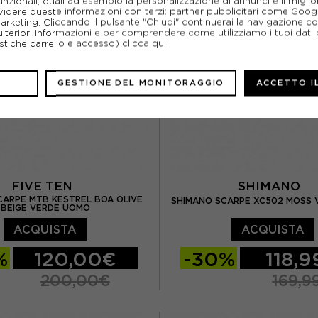
unzionali, quali ad esempio la personalizzazione di annunci e il migl
idere queste informazioni con terzi: partner pubblicitari come Goo
EUR 46
marketing. Cliccando il pulsante "Chiudi" continuerai la navigazione c
ulteriori informazioni e per comprendere come utilizziamo i tuoi dati p
ristiche carrello e accesso)
clicca qui
GESTIONE DEL MONITORAGGIO
ACCETTO I
FIVE TEN
SHIMANO
SCARPE MTB KESTREL BOA OLIVE
SHIMANO SCARPE XC502 MOSS
BEIGE VERDE UOMO
ACQUISTA
ACQUISTA
%
120,00€
-30%
118,
200,00€
169,9
UK 8
EUR 42.5 / UK 8.5
EUR 41
EUR 42