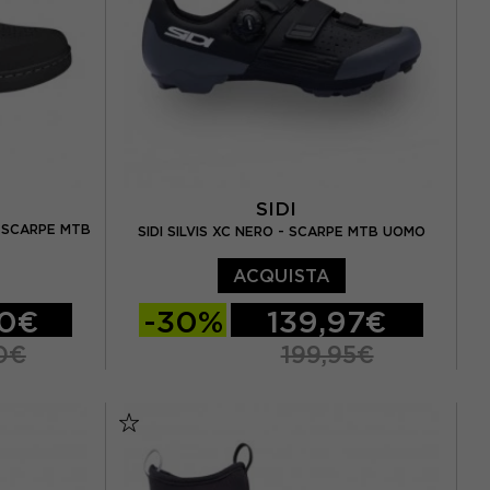
SIDI
- SCARPE MTB
SIDI SILVIS XC NERO - SCARPE MTB UOMO
ACQUISTA
00€
-30%
139,97€
0€
199,95€
5 / UK 8.5
EUR 38
EUR 39
EUR 39,5
 / UK 9.5
EUR 40
EUR 40,5
EUR 41
5 / UK 10,5
EUR 41,5
EUR 42
EUR 42,5