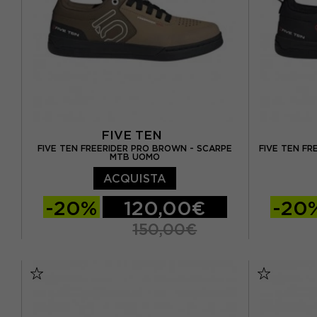
EUR 44,5
EUR 45
EUR 45,5
FIVE TEN
FIVE TEN FREERIDER PRO BROWN - SCARPE
FIVE TEN FR
MTB UOMO
ACQUISTA
-20%
120,00€
-20
150,00€
EUR 42.5 / UK 8.5
EUR 43 / UK 9
EUR 42.5 
EUR 44 / UK 9.5
EUR 44.5 / UK 10
EUR 44 / 
EUR 45 / UK 10,5