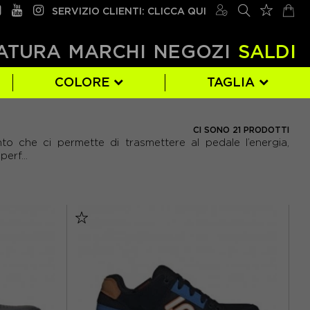
SERVIZIO CLIENTI: CLICCA QUI
ATURA
MARCHI
NEGOZI
SALDI
COLORE
TAGLIA
NORTHWAVE
MARRONE
EUR 39
(3)
(1)
(5)
CI SONO 21 PRODOTTI
ento che ci permette di trasmettere al pedale l’energia,
EUR 43
(7)
erf...
EUR 47
(1)