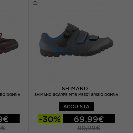
EUR 46
EUR 40
EUR 41
EUR 42
SHIMANO
ERO DONNA
SHIMANO SCARPE MTB ME301 GRIGIO DONNA
ACQUISTA
9€
-30%
69,99€
9€
99,99€