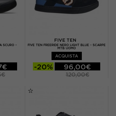
FIVE TEN
A SCURO -
FIVE TEN FREERIDE NERO LIGHT BLUE - SCARPE
MTB UOMO
ACQUISTA
7€
-20%
96,00€
5€
120,00€
EUR 42,5
EUR 42.5 / UK 8.5
EUR 43 / UK 9
EUR 44
EUR 44 / UK 9.5
EUR 44.5 / UK 10
45
EUR 45 / UK 10,5