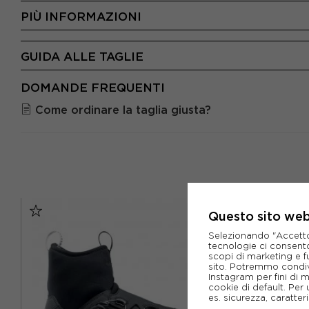
PIÙ INFORMAZIONI
GUIDA ALLE TAGLIE
DOMANDE FREQUENTI
Come ordinare la taglia giusta?
Questo sito web 
Selezionando "Accetto i
tecnologie ci consenton
scopi di marketing e f
sito. Potremmo condiv
Instagram per fini di 
cookie di default. Per 
es. sicurezza, caratte