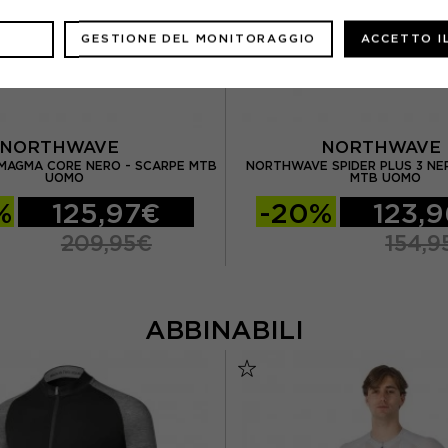
GESTIONE DEL MONITORAGGIO
ACCETTO I
NORTHWAVE
NORTHWAV
AGMA CORE NERO - SCARPE MTB
NORTHWAVE SPIDER PLUS 3 NE
UOMO
MTB UOMO
%
125,97€
-20%
123,
209,95€
154,9
ABBINABILI