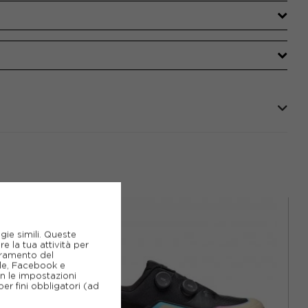
gie simili. Queste
e la tua attività per
ioramento del
gle, Facebook e
on le impostazioni
er fini obbligatori (ad