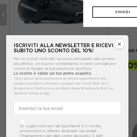
CHIUDI
×
NORTHWAVE
ISCRIVITI ALLA NEWSLETTER E RICEVI
SUBITO UNO SCONTO DEL 10%!
-
NORTHWAVE CELSIUS XC ARCTIC GORE-TEX
NORTHWAVE M
NERO - SCARPE MTB UOMO
Per te sconti riservati, accesso anticipato alle promo
-40%
161,97€
-40
più attese, un buono compleanno e tanti consigli per
vivere al meglio la tua passione sportiva.
269,95€
Lo sconto è valido sul tuo primo acquisto.
*Sono esclusi dalla promozione gli articoli appartenenti alle
categorie calzature, attrezzo e accessori dei mondi Bike, Sci e
Scialpinismo, Elettronica e dei Brand Assos, Birkenstock, Bont, La
Sportiva, Scarpa e Ugg.
Si, voglio ricevere da Sportland S.r.l novità,
promozioni e offerte dedicate via email!.
(Trattamento dei dati come da punto 3 dell'