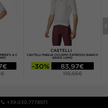
CASTELLI
IMBER'S A C
CASTELLI MAGLIA CICLISMO ESPRESSO BIANCO
OMO
GRIGIO UOMO
7€
-30%
83,97€
5€
119,95€
+39.030.7778571