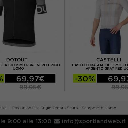
DOTOUT
CASTELLI
LIA CICLISMO PURE NERO GRIGIO
CASTELLI MAGLIA CICLISMO CL
UOMO
ARGENTO GRAY RED U
%
69,97€
-30%
69,9
99,95€
99,9
bike
Fox Union Flat Grigio Ombra Scuro - Scarpe Mtb Uomo
lle 9:00 alle 13:00
info@sportlandweb.it