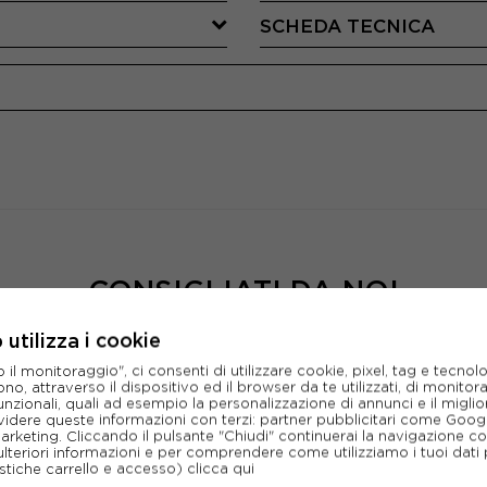
SCHEDA TECNICA
CONSIGLIATI DA NOI
utilizza i cookie
l monitoraggio", ci consenti di utilizzare cookie, pixel, tag e tecnolo
o, attraverso il dispositivo ed il browser da te utilizzati, di monitorar
unzionali, quali ad esempio la personalizzazione di annunci e il migl
idere queste informazioni con terzi: partner pubblicitari come Goo
marketing. Cliccando il pulsante "Chiudi" continuerai la navigazione c
ulteriori informazioni e per comprendere come utilizziamo i tuoi dati p
ristiche carrello e accesso)
clicca qui