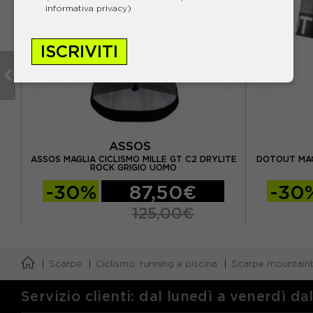
informativa privacy)
ISCRIVITI
ASSOS
ON
ASSOS MAGLIA CICLISMO MILLE GT C2 DRYLITE
DOTOUT MAG
ROCK GRIGIO UOMO
-30%
87,50€
-30
125,00€
Scarpe
Ciclismo, running e piscina
Scarpe mountain
Servizio clienti: dal lunedì a venerdì da