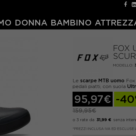
MO
DONNA
BAMBINO
ATTREZZ
FOX 
SCUR
MODELLO:
scarpe MTB uomo
Le
Fox 
Ult
pedali piatti, con suola
95,97€
-4
159,95€
31,99 €
*PREZZI INCLUSA IVA ED ESCLUSE 