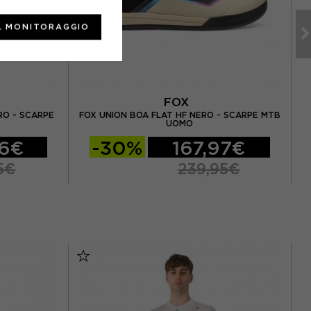
L MONITORAGGIO
E
FOX
RO - SCARPE
FOX UNION BOA FLAT HF NERO - SCARPE MTB
UOMO
96€
-30%
167,97€
5€
239,95€