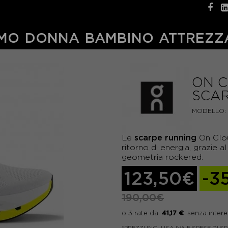
MO
DONNA
BAMBINO
ATTREZZ
ON C
SCA
MODELLO:
scarpe running
Le
On Clou
ritorno di energia, grazie 
geometria rockered.
123,50€
-3
190,00€
41,17 €