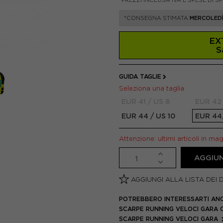
*PREZZI INCLUSA IVA E SPESE DI S
*CONSEGNA STIMATA
MERCOLEDÌ
EX
S
GUIDA TAGLIE
Seleziona una taglia
EUR 41 / US 8
EUR 42 
EUR 44 / US 10
EUR 44,
Attenzione: ultimi articoli in ma
AGGIUN
AGGIUNGI ALLA LISTA DEI 
POTREBBERO INTERESSARTI AN
SCARPE RUNNING VELOCI GARA
SCARPE RUNNING VELOCI GARA