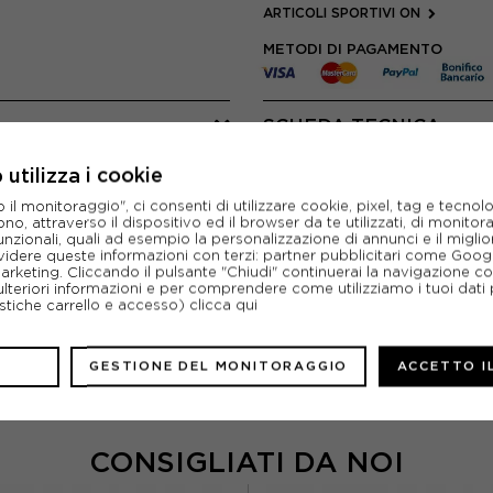
ARTICOLI SPORTIVI ON
METODI DI PAGAMENTO
SCHEDA TECNICA
utilizza i cookie
l monitoraggio", ci consenti di utilizzare cookie, pixel, tag e tecnolo
o, attraverso il dispositivo ed il browser da te utilizzati, di monitorar
unzionali, quali ad esempio la personalizzazione di annunci e il migl
idere queste informazioni con terzi: partner pubblicitari come Goo
marketing. Cliccando il pulsante "Chiudi" continuerai la navigazione c
ulteriori informazioni e per comprendere come utilizziamo i tuoi dati p
ristiche carrello e accesso)
clicca qui
?
GESTIONE DEL MONITORAGGIO
ACCETTO I
CONSIGLIATI DA NOI