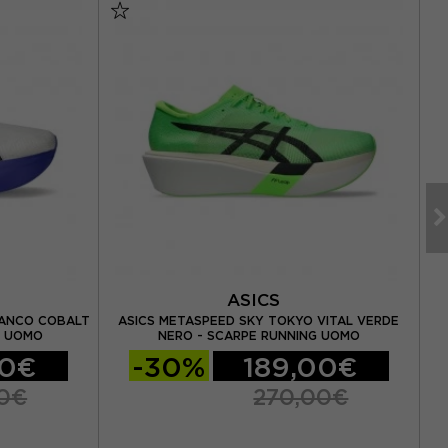
ASICS
IANCO COBALT
ASICS METASPEED SKY TOKYO VITAL VERDE
AD
G UOMO
NERO - SCARPE RUNNING UOMO
00€
-30%
189,00€
00€
270,00€