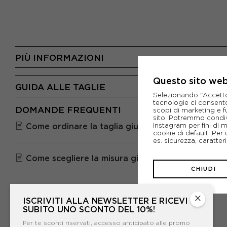
PIÙ INFORMAZIONI
Questo sito web 
GUIDA ALLE TAGLIE
Selezionando "Accetto i
tecnologie ci consenton
DOMANDE FREQUENTI
scopi di marketing e f
sito. Potremmo condiv
Instagram per fini di 
Come ordinare la taglia giusta?
cookie di default. Per 
es. sicurezza, caratte
Come scegliere la misura giusta delle scarpe ON
CHIUDI
×
ISCRIVITI ALLA NEWSLETTER E RICEVI
SUBITO UNO SCONTO DEL 10%!
Per te sconti riservati, accesso anticipato alle promo