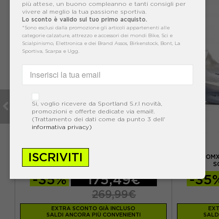
VO
più attese, un buono compleanno e tanti consigli per
vivere al meglio la tua passione sportiva.
Lo sconto è valido sul tuo primo acquisto.
*Sono esclusi dalla promozione gli articoli appartenenti alle
categorie calzature, attrezzo e accessori dei mondi Bike, Sci e
Scialpinismo, Elettronica e dei Brand Assos, Birkenstock, Bont, La
Sportiva, Scarpa e Ugg.
Si, voglio ricevere da Sportland S.r.l novità,
promozioni e offerte dedicate via email!.
(Trattamento dei dati come da punto 3 dell'
informativa privacy)
NIKE
ISCRIVITI
I -
NIKE ZOOMX VAPORFLY NEXT% 3 HAKONE
NIKE ZOOMX
BIANCO HABANERO R - SCARPE RUNNING UOMO
S
-35%
175,49€
-35
269,99€
EXTRA SCONTO GIÀ INCLUSO
EXT
SALDI ANCORA PIÙ CONVENIENTI
SALD