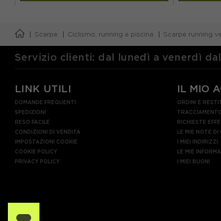
Scarpe
Ciclismo, running e piscina
Scarpe running ve
Servizio clienti: dal lunedì a venerdì da
LINK UTILI
IL MIO 
DOMANDE FREQUENTI
ORDINI E RESTI
SPEDIZIONI
TRACCIAMENTO
RESO FACILE
RICHIESTE EFF
CONDIZIONI DI VENDITA
LE MIE NOTE DI
IMPOSTAZIONI COOKIE
I MIEI INDIRIZZI
COOKIE POLICY
LE MIE INFORM
PRIVACY POLICY
I MIEI BUONI