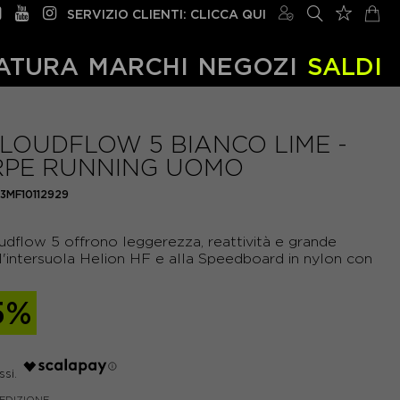
SERVIZIO CLIENTI: CLICCA QUI
ATURA
MARCHI
NEGOZI
SALDI
LOUDFLOW 5 BIANCO LIME -
RPE RUNNING UOMO
3MF10112929
dflow 5 offrono leggerezza, reattività e grande
all'intersuola Helion HF e alla Speedboard in nylon con
5%