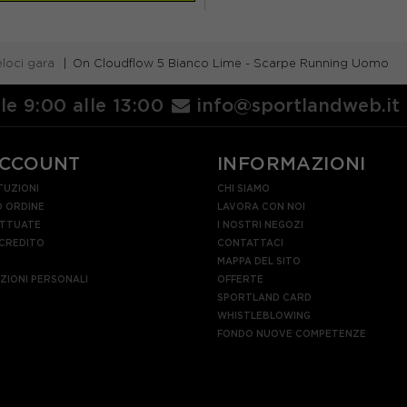
loci gara
On Cloudflow 5 Bianco Lime - Scarpe Running Uomo
lle 9:00 alle 13:00
info@sportlandweb.it
ACCOUNT
INFORMAZIONI
TUZIONI
CHI SIAMO
 ORDINE
LAVORA CON NOI
ETTUATE
I NOSTRI NEGOZI
 CREDITO
CONTATTACI
MAPPA DEL SITO
AZIONI PERSONALI
OFFERTE
SPORTLAND CARD
WHISTLEBLOWING
FONDO NUOVE COMPETENZE