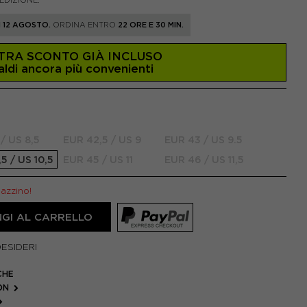
PEDIZIONE.
 12 AGOSTO.
ORDINA ENTRO
22 ORE E 30 MIN.
TRA SCONTO GIÀ INCLUSO
aldi ancora più convenienti
/ US 8,5
EUR 42,5 / US 9
EUR 43 / US 9.5
5 / US 10,5
EUR 45 / US 11
EUR 46 / US 11,5
gazzino!
GI AL CARRELLO
DESIDERI
CHE
 ON