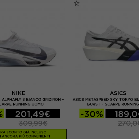
NIKE
ASICS
 ALPHAFLY 3 BIANCO GRIDIRON -
ASICS METASPEED SKY TOKYO B
CARPE RUNNING UOMO
BURST - SCARPE RUNNIN
%
201,49€
-30%
189,
309,99€
270,
RA SCONTO GIÀ INCLUSO
I ANCORA PIÙ CONVENIENTI