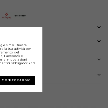
gie simili. Queste
e la tua attività per
ioramento del
gle, Facebook e
on le impostazioni
er fini obbligatori (ad
L MONITORAGGIO