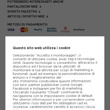
POTREBBERO INTERESSARTI ANCHE
PANTALONCINI NIKE
SHORTS PALESTRA
ARTICOLI SPORTIVI NIKE
METODI DI PAGAMENTO
PIÙ INFORMAZIONI
Questo sito web utilizza i cookie
SCHEDA TECNICA
Selezionando "Accetto il monitoraggio", ci
consenti di utilizzare cookie, pixel, tag e tecnologie
simili. Queste tecnologie ci consentono, attraverso il
GUIDA ALLE TAGLIE
dispositivo ed il browser da te utilizzati, di
monitorare la tua attività per scopi di marketing e
funzionali, quali ad esempio la personalizzazione di
annunci e il miglioramento del
sito. Potremmo condividere queste informazioni
CONSIGLIATI DA NOI
con terzi: partner pubblicitari come Google,
Facebook e Instagram per fini di marketing.
Cliccando il pulsante "Chiudi" continuerai la
navigazione con le impostazioni cookie di default.
Per ulteriori informazioni e per comprendere come
utilizziamo i tuoi dati per fini obbligatori (ad es.
sicurezza, caratteristiche carrello e accesso)
clicca