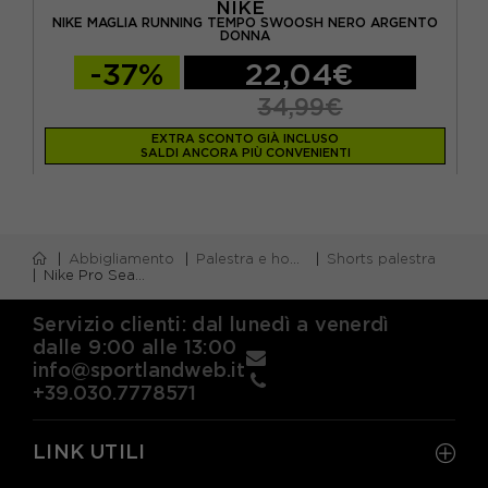
NIKE
NIKE MAGLIA RUNNING TEMPO SWOOSH NERO ARGENTO
NA
N
DONNA
-37%
22,04€
34,99€
EXTRA SCONTO GIÀ INCLUSO
SALDI ANCORA PIÙ CONVENIENTI
Abbigliamento
Palestra e home gym
Shorts palestra
Nike Pro Seamless Shorts Sportivi Nero Donna
Servizio clienti: dal lunedì a venerdì
dalle 9:00 alle 13:00
info@sportlandweb.it
+39.030.7778571
LINK UTILI