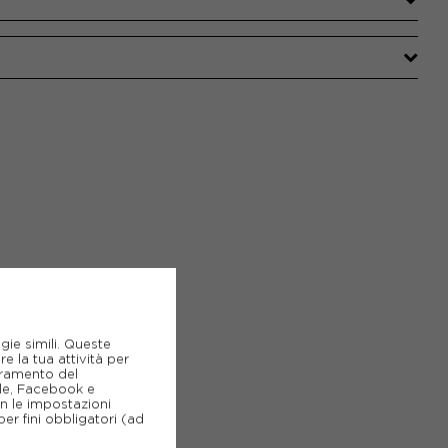
gie simili. Queste
e la tua attività per
ioramento del
gle, Facebook e
on le impostazioni
er fini obbligatori (ad