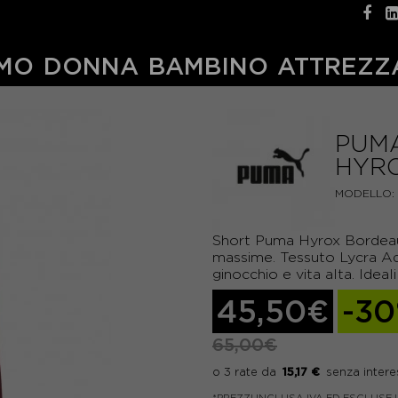
MO
DONNA
BAMBINO
ATTREZZ
PUMA
HYR
MODELLO:
Short Puma Hyrox Bordeau
massime. Tessuto Lycra Ada
ginocchio e vita alta. Ideal
45,50€
-3
65,00€
15,17 €