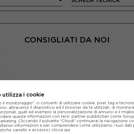
SCHEDA TECNICA
CONSIGLIATI DA NOI
utilizza i cookie
l monitoraggio", ci consenti di utilizzare cookie, pixel, tag e tecnolo
o, attraverso il dispositivo ed il browser da te utilizzati, di monitorar
unzionali, quali ad esempio la personalizzazione di annunci e il migl
idere queste informazioni con terzi: partner pubblicitari come Goo
marketing. Cliccando il pulsante "Chiudi" continuerai la navigazione c
ulteriori informazioni e per comprendere come utilizziamo i tuoi dati p
ristiche carrello e accesso)
clicca qui