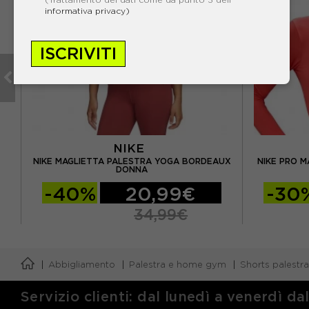
informativa privacy)
ISCRIVITI
NIKE
NIKE MAGLIETTA PALESTRA YOGA BORDEAUX
NIKE PRO 
DONNA
-40%
20,99€
-30
34,99€
Abbigliamento
Palestra e home gym
Shorts palestra
Servizio clienti: dal lunedì a venerdì da