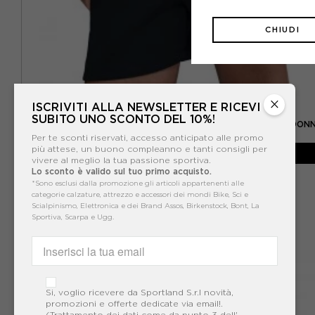
CHIUDI
×
ISCRIVITI ALLA NEWSLETTER E RICEVI
NIKE
SUBITO UNO SCONTO DEL 10%!
NIKE 24.7 IMPOSSIBLYSOFT SHORTS SPORTIVI NERO DON
Per te sconti riservati, accesso anticipato alle promo
-30%
48,99€
più attese, un buono compleanno e tanti consigli per
vivere al meglio la tua passione sportiva.
Lo sconto è valido sul tuo primo acquisto.
69,99€
*Sono esclusi dalla promozione gli articoli appartenenti alle
categorie calzature, attrezzo e accessori dei mondi Bike, Sci e
Scialpinismo, Elettronica e dei Brand Assos, Birkenstock, Bont, La
Sportiva, Scarpa e Ugg.
Si, voglio ricevere da Sportland S.r.l novità,
promozioni e offerte dedicate via email!.
(Trattamento dei dati come da punto 3 dell'