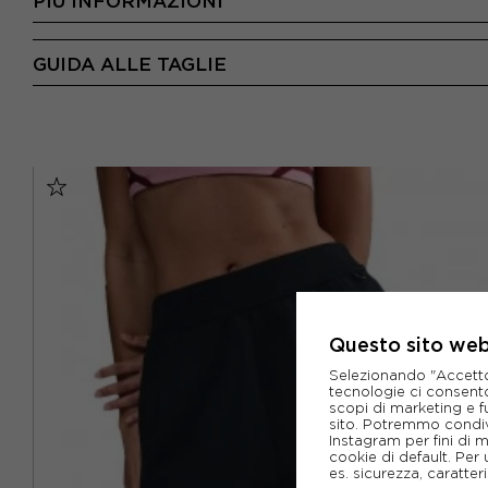
PIÙ INFORMAZIONI
GUIDA ALLE TAGLIE
Questo sito web 
Selezionando "Accetto i
tecnologie ci consenton
scopi di marketing e f
sito. Potremmo condiv
Instagram per fini di 
cookie di default. Per 
es. sicurezza, caratte