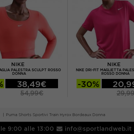
NIKE
NIKE
MAGLIA PALESTRA SCULPT ROSSO
NIKE DRI-FIT MAGLIETTA PALE
DONNA
ROSSO DONNA
%
38,49€
-30%
20,9
54,99€
29,9
Puma Shorts Sportivi Train Hyrox Bordeaux Donna
lle 9:00 alle 13:00
info@sportlandweb.it