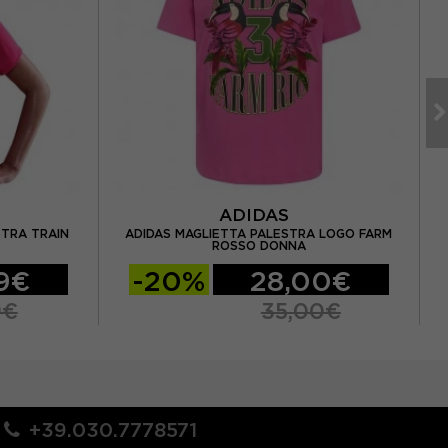
ADIDAS
STRA TRAIN
ADIDAS MAGLIETTA PALESTRA LOGO FARM
ROSSO DONNA
9€
-20%
28,00€
9€
35,00€
+39.030.7778571