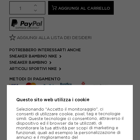
AGGIUNGI AL CARRELLO
AGGIUNGI ALLA LISTA DEI DESIDERI
POTREBBERO INTERESSARTI ANCHE
SNEAKER BAMBINO NIKE
SNEAKER BAMBINO
ARTICOLI SPORTIVI NIKE
METODI DI PAGAMENTO
Questo sito web utilizza i cookie
PIÙ INFORMAZIONI
Selezionando "Accetto il monitoraggio", ci
consenti di utilizzare cookie, pixel, tag e tecnologie
SCHEDA TECNICA
simili. Queste tecnologie ci consentono, attraverso il
dispositivo ed il browser da te utilizzati, di
monitorare la tua attività per scopi di marketing e
GUIDA ALLE TAGLIE
funzionali, quali ad esempio la personalizzazione di
annunci e il miglioramento del