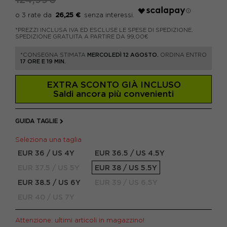
26,25 €
*PREZZI INCLUSA IVA ED ESCLUSE LE SPESE DI SPEDIZIONE.
SPEDIZIONE GRATUITA A PARTIRE DA 99,00€
*CONSEGNA STIMATA
MERCOLEDÌ 12 AGOSTO.
ORDINA ENTRO
17 ORE E 19 MIN.
EXTRA SCONTO GIÀ INCLUSO
Saldi ancora più convenienti
GUIDA TAGLIE
Seleziona una taglia
EUR 36 / US 4Y
EUR 36.5 / US 4.5Y
EUR 37.5 / US 5Y
EUR 38 / US 5.5Y
EUR 38.5 / US 6Y
EUR 39 / US 6.5Y
EUR 40 / US 7Y
Attenzione: ultimi articoli in magazzino!