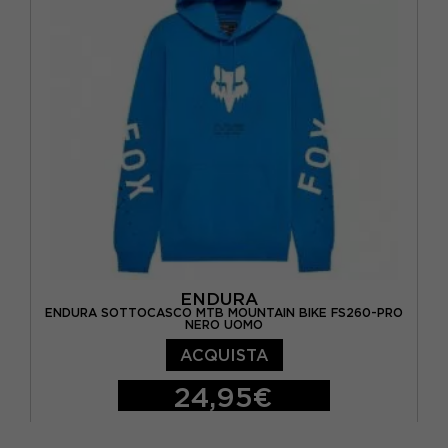
SILVERSKIN
(1)
GRIGIO
(2)
I
(1)
SPORTFUL
(5)
NERO
(12)
II
(1)
ROSSO
(1)
L/XL
(1)
S/M
(1)
TU
(14)
ENDURA
ENDURA SOTTOCASCO MTB MOUNTAIN BIKE FS260-PRO
NERO UOMO
ACQUISTA
24,95€
S/M
L/XL