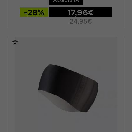
-28%
17,96€
24,95€
TU