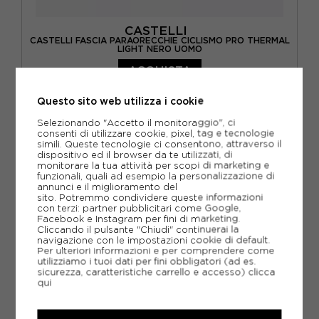
CASTELLI
CASTELLI FASCIA PARAORECCHIE CICLISMO PRO THERMAL
LIGHT NERO UOMO
ACQUISTA
-28%
10,76€
Questo sito web utilizza i cookie
14,95€
Selezionando "Accetto il monitoraggio", ci
consenti di utilizzare cookie, pixel, tag e tecnologie
simili. Queste tecnologie ci consentono, attraverso il
TU
dispositivo ed il browser da te utilizzati, di
monitorare la tua attività per scopi di marketing e
funzionali, quali ad esempio la personalizzazione di
annunci e il miglioramento del
sito. Potremmo condividere queste informazioni
con terzi: partner pubblicitari come Google,
Facebook e Instagram per fini di marketing.
Cliccando il pulsante "Chiudi" continuerai la
navigazione con le impostazioni cookie di default.
Per ulteriori informazioni e per comprendere come
utilizziamo i tuoi dati per fini obbligatori (ad es.
sicurezza, caratteristiche carrello e accesso)
clicca
qui