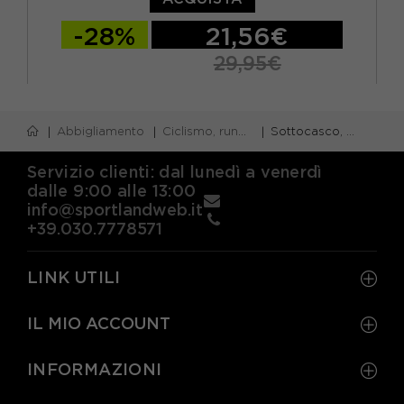
-28%
21,56€
29,95€
TU
Abbigliamento
Ciclismo, running e piscina
Sottocasco, balaclava, bandane ciclismo
Servizio clienti: dal lunedì a venerdì
dalle 9:00 alle 13:00
info@sportlandweb.it
+39.030.7778571
LINK UTILI
IL MIO ACCOUNT
INFORMAZIONI