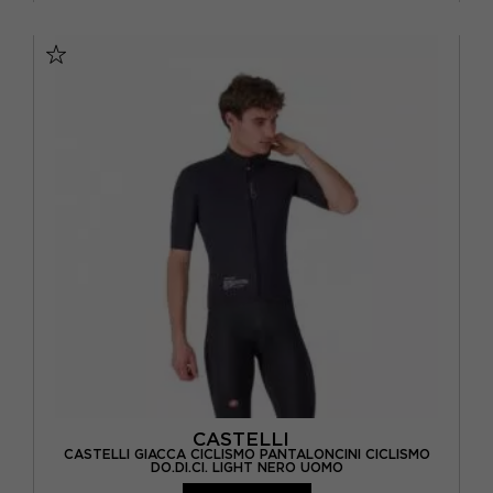
VERDE
(7)
S
M
L
XL
XXL
VIOLA
(1)
CASTELLI
CASTELLI GIACCA CICLISMO PANTALONCINI CICLISMO
DO.DI.CI. LIGHT NERO UOMO