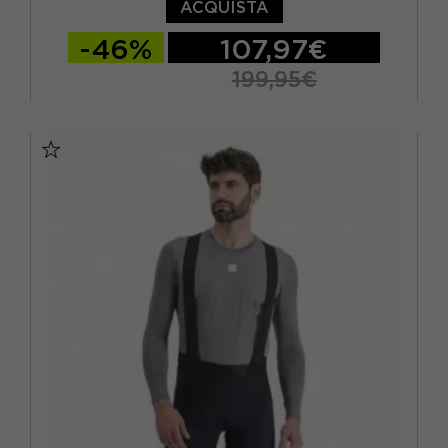
ACQUISTA
-46%
107,97€
199,95€
S
M
L
XL
XXL