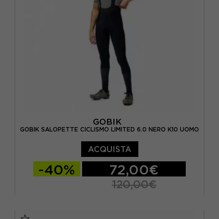
GOBIK
GOBIK SALOPETTE CICLISMO LIMITED 6.0 NERO K10 UOMO
ACQUISTA
-40%
72,00€
120,00€
S
M
L
XL
2XL