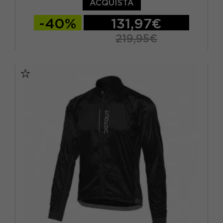
ACQUISTA
-40%
131,97€
219,95€
S
M
L
XL
2XL