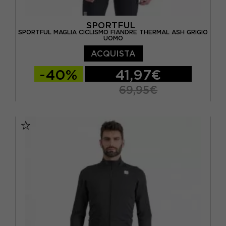
SPORTFUL
SPORTFUL MAGLIA CICLISMO FIANDRE THERMAL ASH GRIGIO
UOMO
ACQUISTA
-40%
41,97€
69,95€
S
M
L
XL
XXL