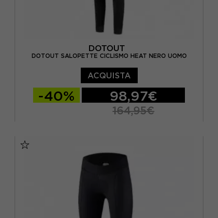
DOTOUT
DOTOUT SALOPETTE CICLISMO HEAT NERO UOMO
ACQUISTA
-40%
98,97€
164,95€
S
M
L
XL
2XL