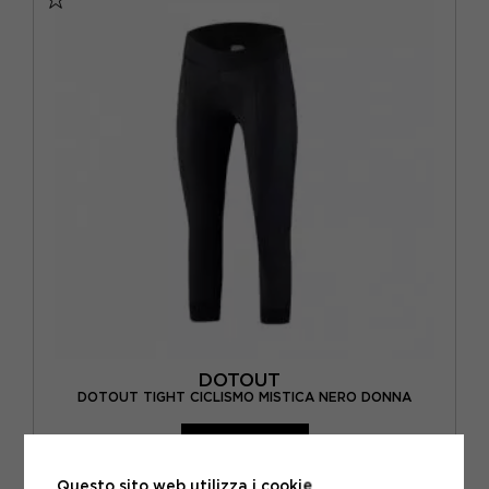
DOTOUT
DOTOUT TIGHT CICLISMO MISTICA NERO DONNA
ACQUISTA
-40%
77,97€
Questo sito web utilizza i cookie