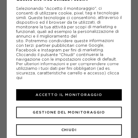
129,95€
Selezionando "Accetto il monitoraggio", ci
consenti di utilizzare cookie, pixel, tag e tecnologie
simili. Queste tecnologie ci consentono, attraverso il
XS
S
M
dispositivo ed il browser da te utilizzati, di
monitorare la tua attività per scopi di marketing e
funzionali, quali ad esempio la personalizzazione di
annunci e il miglioramento del
sito. Potremmo condividere queste informazioni
con terzi: partner pubblicitari come Google,
Facebook e Instagram per fini di marketing.
Cliccando il pulsante "Chiudi" continuerai la
navigazione con le impostazioni cookie di default.
Per ulteriori informazioni e per comprendere come
utilizziamo i tuoi dati per fini obbligatori (ad es.
sicurezza, caratteristiche carrello e accesso)
clicca
qui
ACCETTO IL MONITORAGGIO
GESTIONE DEL MONITORAGGIO
CHIUDI
DOTOUT