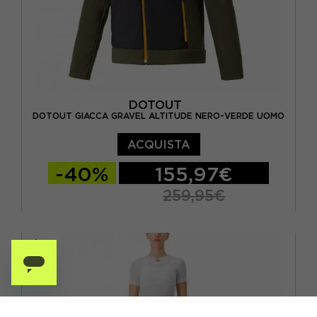
DOTOUT
DOTOUT GIACCA GRAVEL ALTITUDE NERO-VERDE UOMO
ACQUISTA
-40%
155,97€
259,95€
M
L
XL