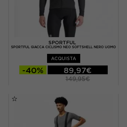
SPORTFUL
SPORTFUL GIACCA CICLISMO NEO SOFTSHELL NERO UOMO
ACQUISTA
-40%
89,97€
149,95€
S
M
L
XL
XXL