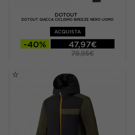
DOTOUT
DOTOUT GIACCA CICLISMO BREEZE NERO UOMO
ACQUISTA
-40%
47,97€
79,95€
S
M
L
XL
2XL
3XL