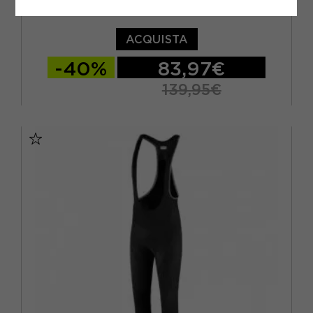
DOTOUT SALOPETTE CICLISMO STRIPE NERO UOMO
ACQUISTA
-40%
83,97€
139,95€
S
M
L
XL
2XL