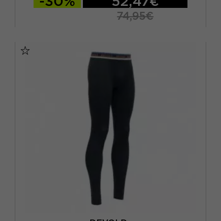
-30%
52,47€
74,95€
XS
S/M
L/XL