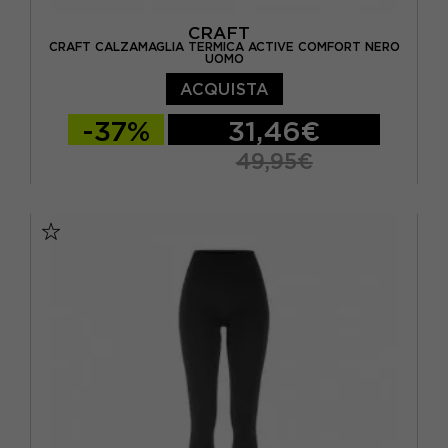
CRAFT
CRAFT CALZAMAGLIA TERMICA ACTIVE COMFORT NERO
UOMO
ACQUISTA
-37%
31,46€
49,95€
S
M
L
XL
XXL