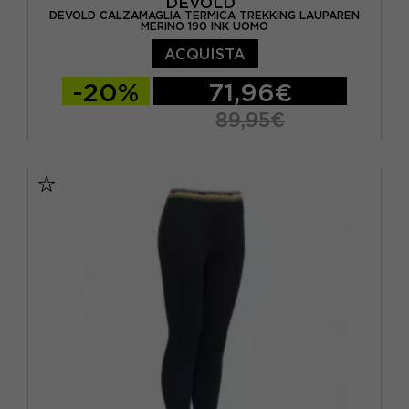
DEVOLD
DEVOLD CALZAMAGLIA TERMICA TREKKING LAUPAREN
MERINO 190 INK UOMO
ACQUISTA
-20%
71,96€
89,95€
S
M
L
XL