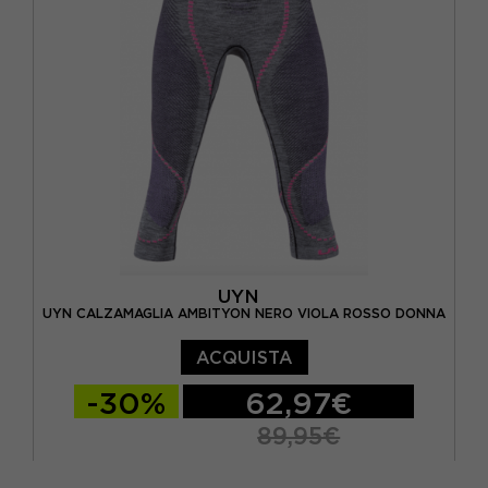
UYN
UYN CALZAMAGLIA AMBITYON NERO VIOLA ROSSO DONNA
ACQUISTA
-30%
62,97€
89,95€
XS
S/M
L/XL