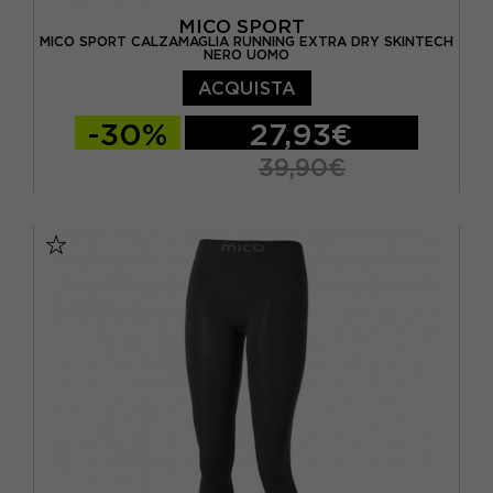
MICO SPORT
MICO SPORT CALZAMAGLIA RUNNING EXTRA DRY SKINTECH
NERO UOMO
ACQUISTA
-30%
27,93€
39,90€
I
II
III
IV