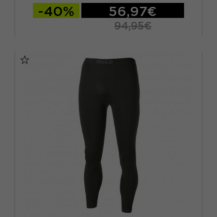
-40%
56,97€
94,95€
S
M
L
XL