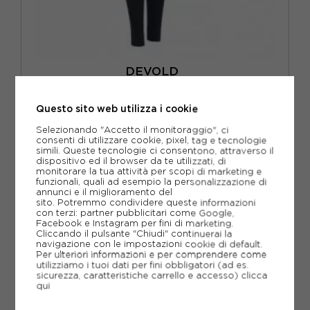
DEVOLD
DEVOLD CALZAMAGLIA TERMICA TREKKING LAUPAREN
MERINO 190 INK DONNA
Questo sito web utilizza i cookie
ACQUISTA
Selezionando "Accetto il monitoraggio", ci
-20%
71,96€
consenti di utilizzare cookie, pixel, tag e tecnologie
simili. Queste tecnologie ci consentono, attraverso il
89,95€
dispositivo ed il browser da te utilizzati, di
monitorare la tua attività per scopi di marketing e
funzionali, quali ad esempio la personalizzazione di
XS
S
M
annunci e il miglioramento del
sito. Potremmo condividere queste informazioni
con terzi: partner pubblicitari come Google,
Facebook e Instagram per fini di marketing.
Cliccando il pulsante "Chiudi" continuerai la
navigazione con le impostazioni cookie di default.
Per ulteriori informazioni e per comprendere come
utilizziamo i tuoi dati per fini obbligatori (ad es.
sicurezza, caratteristiche carrello e accesso)
clicca
qui