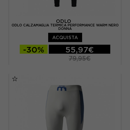
ODLO
ODLO CALZAMAGLIA TERMICA PERFORMANCE WARM NERO
DONNA
ACQUISTA
-30%
55,97€
79,95€
XS
S
M
L
XL