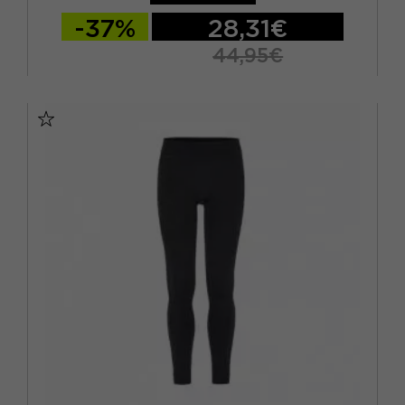
XS
(9)
-37%
28,31€
XXL
(5)
44,95€
XXXL
(1)
S
M
L
XL