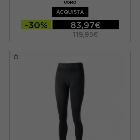
UOMO
ACQUISTA
-30%
83,97€
119,95€
S/M
L/XL
XXL