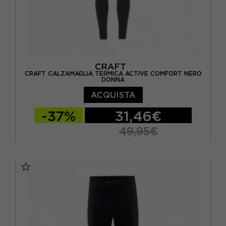
CRAFT
CRAFT CALZAMAGLIA TERMICA ACTIVE COMFORT NERO
DONNA
ACQUISTA
-37%
31,46€
49,95€
XS
S
M
L