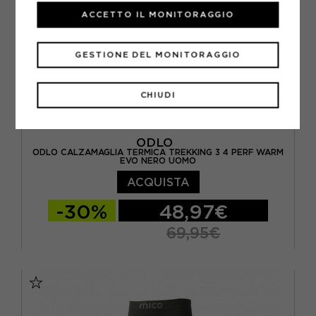
ACCETTO IL MONITORAGGIO
GESTIONE DEL MONITORAGGIO
CHIUDI
ODLO
ODLO CALZAMAGLIA TERMICA TREKKING 3 4 PERF WARM
EVO NERO UOMO
ACQUISTA
-30%
48,97€
69,95€
S
M
L
XL