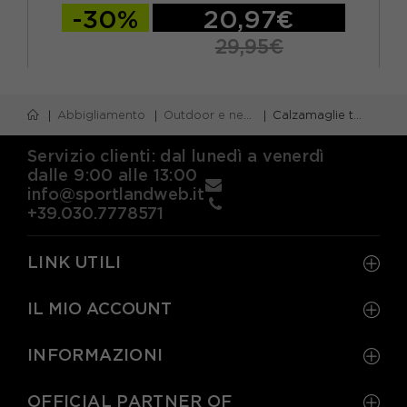
-30%
20,97€
29,95€
I
II
III
IV
Abbigliamento
Outdoor e neve
Calzamaglie termiche
Servizio clienti: dal lunedì a venerdì
dalle 9:00 alle 13:00
info@sportlandweb.it
+39.030.7778571
LINK UTILI
IL MIO ACCOUNT
INFORMAZIONI
OFFICIAL PARTNER OF