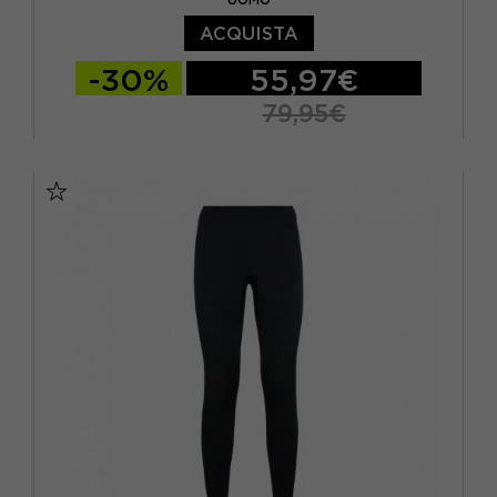
ACQUISTA
-30%
55,97€
79,95€
S
M
L
XL
XXL