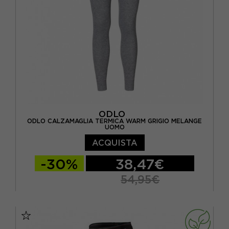
ODLO
ODLO CALZAMAGLIA TERMICA WARM GRIGIO MELANGE
UOMO
ACQUISTA
-30%
38,47€
54,95€
S
M
L
XL
XXL