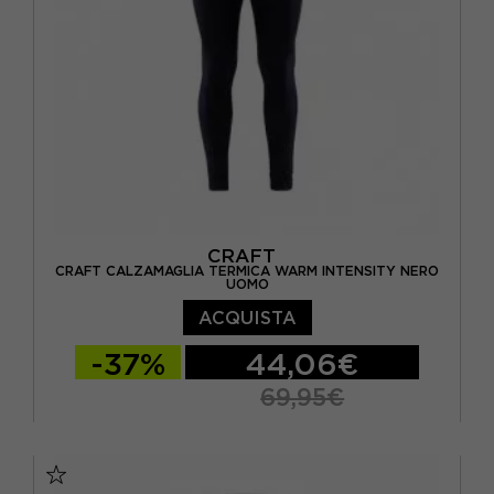
CRAFT
CRAFT CALZAMAGLIA TERMICA WARM INTENSITY NERO
UOMO
ACQUISTA
-37%
44,06€
69,95€
S
M
L
XL