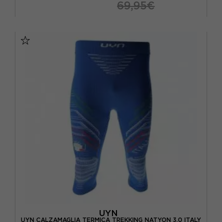
69,95€
XS
S
M
L
UYN
UYN CALZAMAGLIA TERMICA TREKKING NATYON 3.0 ITALY