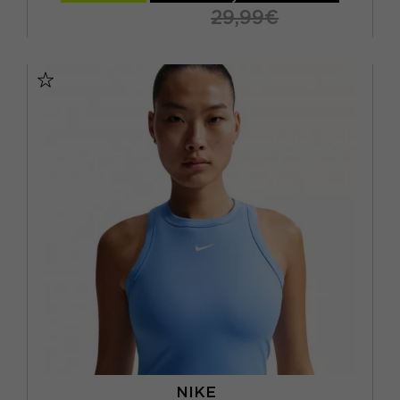
29,99€
XS
S
M
L
NIKE