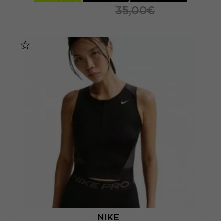
35,00€
XS
S
M
NIKE