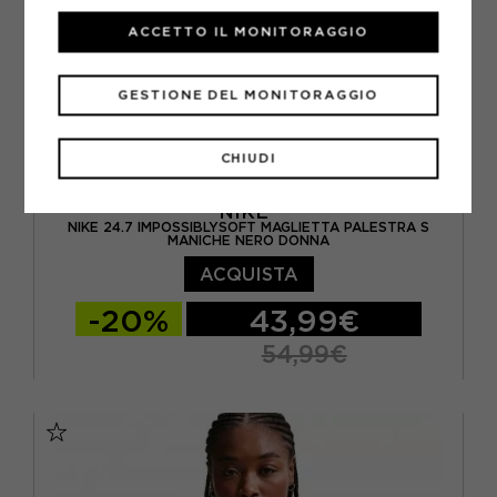
ACCETTO IL MONITORAGGIO
GESTIONE DEL MONITORAGGIO
CHIUDI
NIKE
NIKE 24.7 IMPOSSIBLYSOFT MAGLIETTA PALESTRA S
MANICHE NERO DONNA
ACQUISTA
-20%
43,99€
54,99€
XS
S
M