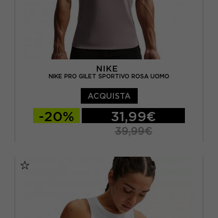
NIKE
NIKE PRO GILET SPORTIVO ROSA UOMO
ACQUISTA
-20%
31,99€
39,99€
S
M
L
XL