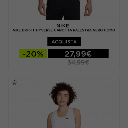
NIKE
NIKE DRI-FIT HYVERSE CANOTTA PALESTRA NERO UOMO
ACQUISTA
-20%
27,99€
34,99€
S
M
L
XL