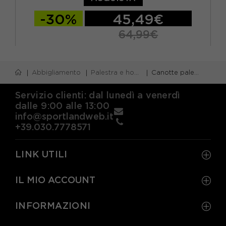
-30%
45,49€
64,99€
XS
S
M
L
Abbigliamento
Palestra e home gym
Canotte palestra
Servizio clienti: dal lunedì a venerdì
dalle 9:00 alle 13:00
info@sportlandweb.it
+39.030.7778571
LINK UTILI
IL MIO ACCOUNT
INFORMAZIONI