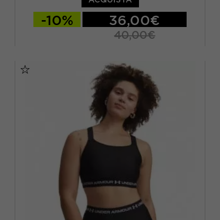
-10%
36,00€
40,00€
XS
S
M