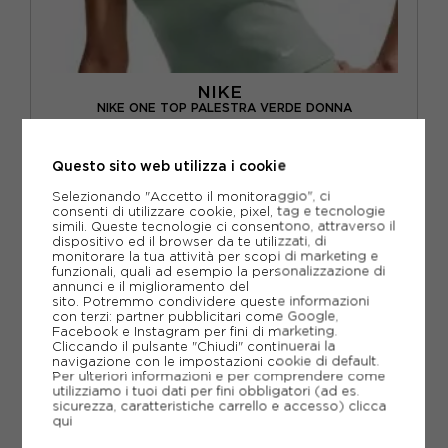
NIKE
NIKE ONE TOP PALESTRA VERDE DONNA
ACQUISTA
Questo sito web utilizza i cookie
-20%
27,99€
Selezionando "Accetto il monitoraggio", ci
consenti di utilizzare cookie, pixel, tag e tecnologie
34,99€
simili. Queste tecnologie ci consentono, attraverso il
dispositivo ed il browser da te utilizzati, di
monitorare la tua attività per scopi di marketing e
XS
S
M
L
funzionali, quali ad esempio la personalizzazione di
annunci e il miglioramento del
sito. Potremmo condividere queste informazioni
con terzi: partner pubblicitari come Google,
Facebook e Instagram per fini di marketing.
Cliccando il pulsante "Chiudi" continuerai la
navigazione con le impostazioni cookie di default.
Per ulteriori informazioni e per comprendere come
utilizziamo i tuoi dati per fini obbligatori (ad es.
sicurezza, caratteristiche carrello e accesso)
clicca
qui