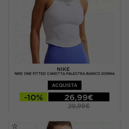
NIKE
NIKE ONE FITTED CANOTTA PALESTRA BIANCO DONNA
ACQUISTA
-10%
26,99€
29,99€
XS
S
M
L