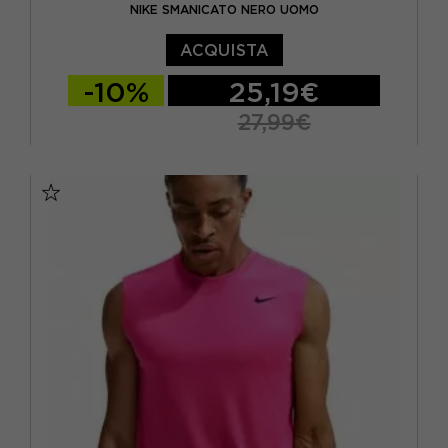
NIKE SMANICATO NERO UOMO
ACQUISTA
-10%
25,19€
27,99€
S
M
L
XL