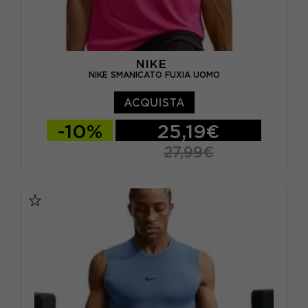
NIKE
NIKE SMANICATO FUXIA UOMO
ACQUISTA
-10%
25,19€
27,99€
S
M
L
XL