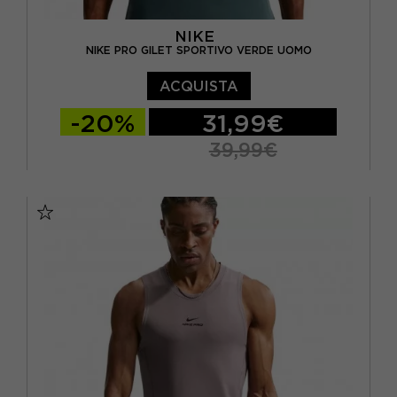
NIKE
NIKE PRO GILET SPORTIVO VERDE UOMO
ACQUISTA
-20%
31,99€
39,99€
S
M
L
XL