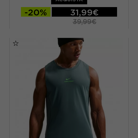
-20%
31,99€
39,99€
S
M
L
XL