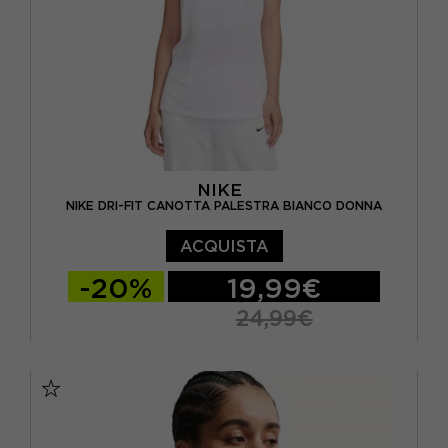
NIKE
NIKE DRI-FIT CANOTTA PALESTRA BIANCO DONNA
ACQUISTA
-20%
19,99€
24,99€
XS
S
M
L