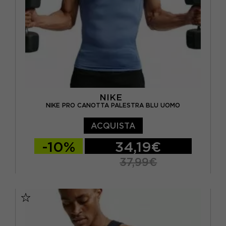
NIKE
NIKE PRO CANOTTA PALESTRA BLU UOMO
ACQUISTA
-10%
34,19€
37,99€
S
M
L
XL