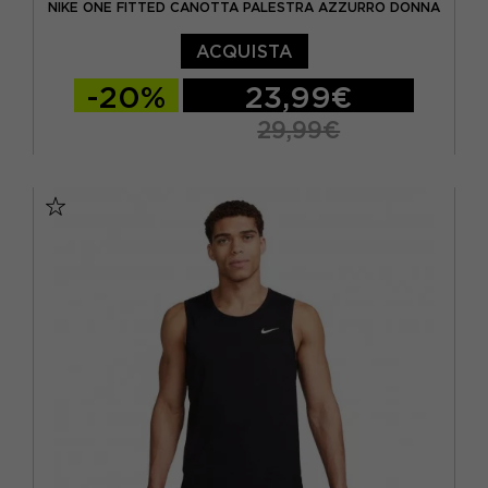
NIKE ONE FITTED CANOTTA PALESTRA AZZURRO DONNA
ACQUISTA
-20%
23,99€
29,99€
XS
S
M
L