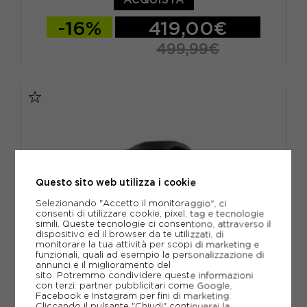
-16%
419,00€
499,99€
TU
Questo sito web utilizza i cookie
Selezionando "Accetto il monitoraggio", ci
consenti di utilizzare cookie, pixel, tag e tecnologie
simili. Queste tecnologie ci consentono, attraverso il
dispositivo ed il browser da te utilizzati, di
monitorare la tua attività per scopi di marketing e
funzionali, quali ad esempio la personalizzazione di
annunci e il miglioramento del
sito. Potremmo condividere queste informazioni
con terzi: partner pubblicitari come Google,
Facebook e Instagram per fini di marketing.
Cliccando il pulsante "Chiudi" continuerai la