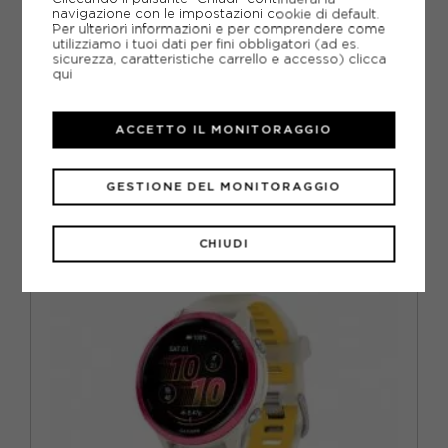
navigazione con le impostazioni cookie di default.
Per ulteriori informazioni e per comprendere come
GARMIN
utilizziamo i tuoi dati per fini obbligatori (ad es.
sicurezza, caratteristiche carrello e accesso)
clicca
GARMIN FORERUNNER 570 47MM NERO
qui
ACQUISTA
ACCETTO IL MONITORAGGIO
-16%
419,00€
499,99€
GESTIONE DEL MONITORAGGIO
TU
CHIUDI