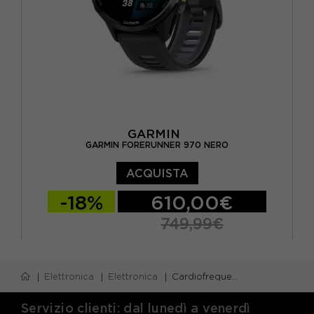
GARMIN
GARMIN FORERUNNER 970 NERO
ACQUISTA
-18%
610,00€
749,99€
TU
Elettronica
Elettronica
Cardiofrequenzimetro
Servizio clienti: dal lunedì a venerdì