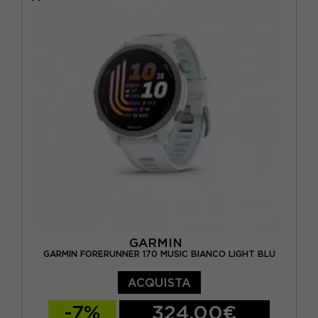
BLU
(2)
GIALLO
(3)
GRIGIO
(1)
NERO
(5)
VIOLA
(3)
GARMIN
GARMIN FORERUNNER 170 MUSIC BIANCO LIGHT BLU
ACQUISTA
-7%
324,00€