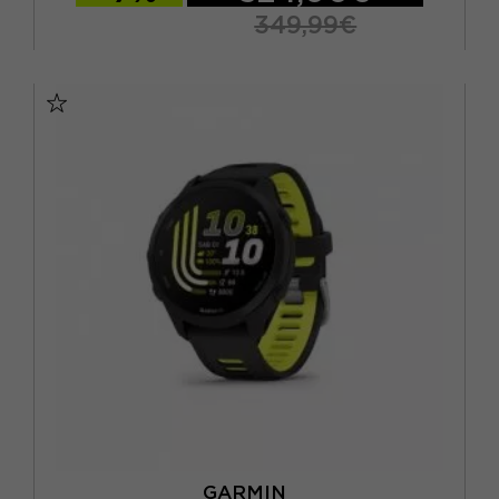
349,99€
TU
GARMIN