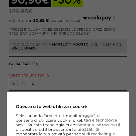
129,95€
30,32 €
*PREZZI INCLUSA IVA ED ESCLUSE LE SPESE DI SPEDIZIONE.
SPEDIZIONE GRATUITA A PARTIRE DA 99,00€
*CONSEGNA STIMATA
MARTEDÌ 11 AGOSTO.
ORDINA ENTRO
5
ORE E 36 MIN.
GUIDA TAGLIE
Seleziona una taglia
S
M
L
Attenzione: ultimi articoli in magazzino!
Questo sito web utilizza i cookie
AGGIUNGI AL CARRELLO
Selezionando "Accetto il monitoraggio", ci
consenti di utilizzare cookie, pixel, tag e tecnologie
simili. Queste tecnologie ci consentono, attraverso il
dispositivo ed il browser da te utilizzati, di
monitorare la tua attività per scopi di marketing e