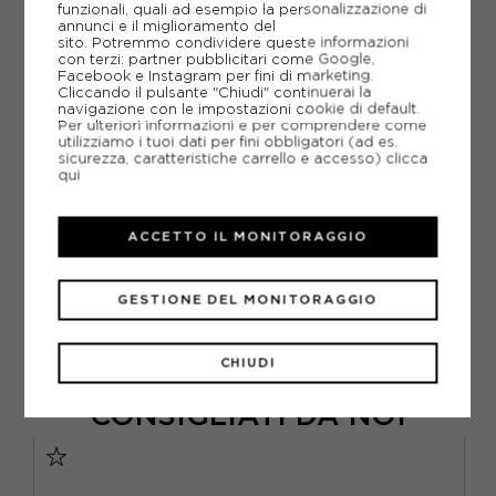
AGGIUNGI ALLA LISTA DEI DESIDERI
funzionali, quali ad esempio la personalizzazione di
annunci e il miglioramento del
sito. Potremmo condividere queste informazioni
POTREBBERO INTERESSARTI ANCHE
con terzi: partner pubblicitari come Google,
CASCHI MTB OAKLEY
Facebook e Instagram per fini di marketing.
Cliccando il pulsante "Chiudi" continuerai la
CASCHI MTB
navigazione con le impostazioni cookie di default.
ARTICOLI SPORTIVI OAKLEY
Per ulteriori informazioni e per comprendere come
utilizziamo i tuoi dati per fini obbligatori (ad es.
METODI DI PAGAMENTO
sicurezza, caratteristiche carrello e accesso)
clicca
qui
ACCETTO IL MONITORAGGIO
PIÙ INFORMAZIONI
SCHEDA TECNICA
GESTIONE DEL MONITORAGGIO
GUIDA ALLE TAGLIE
CHIUDI
CONSIGLIATI DA NOI