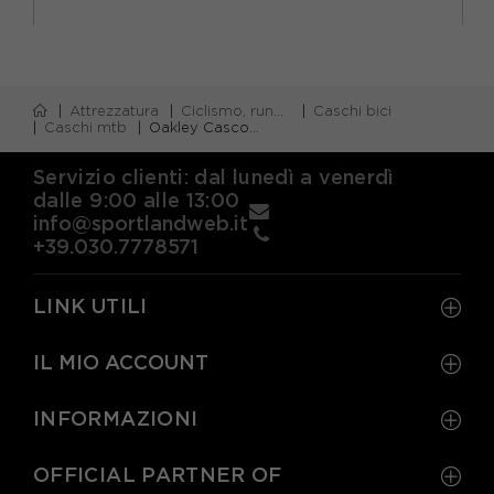
Attrezzatura
Ciclismo, running e piscina
Caschi bici
Caschi mtb
Oakley Casco Mtb Drt3 Nero Opaco Uomo
Servizio clienti: dal lunedì a venerdì
dalle 9:00 alle 13:00
info@sportlandweb.it
+39.030.7778571
LINK UTILI
IL MIO ACCOUNT
INFORMAZIONI
OFFICIAL PARTNER OF