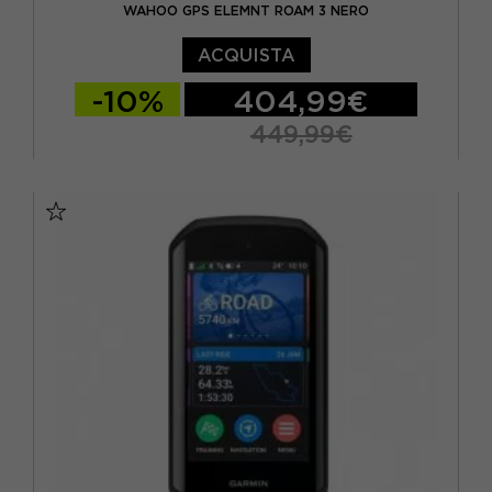
WAHOO GPS ELEMNT ROAM 3 NERO
ACQUISTA
-10%
404,99€
449,99€
TU