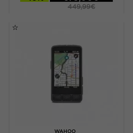
449,99€
TU
WAHOO