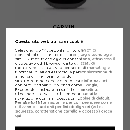
GARMIN
GARMIN EDGE 1050 GPS NERO
Questo sito web utilizza i cookie
ACQUISTA
Selezionando "Accetto il monitoraggio", ci
-22%
579,00€
consenti di utilizzare cookie, pixel, tag e tecnologie
simili. Queste tecnologie ci consentono, attraverso il
749,99€
dispositivo ed il browser da te utilizzati, di
monitorare la tua attività per scopi di marketing e
funzionali, quali ad esempio la personalizzazione di
annunci e il miglioramento del
TU
sito. Potremmo condividere queste informazioni
con terzi: partner pubblicitari come Google,
Facebook e Instagram per fini di marketing.
Cliccando il pulsante "Chiudi" continuerai la
navigazione con le impostazioni cookie di default.
Per ulteriori informazioni e per comprendere come
utilizziamo i tuoi dati per fini obbligatori (ad es.
sicurezza, caratteristiche carrello e accesso)
clicca
qui