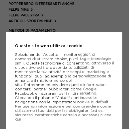
POTREBBERO INTERESSARTI ANCHE
FELPE NIKE
FELPE PALESTRA
ARTICOLI SPORTIVI NIKE
METODI DI PAGAMENTO
Questo sito web utilizza i cookie
PIÙ INFORMAZIONI
Selezionando "Accetto il monitoraggio", ci
consenti di utilizzare cookie, pixel, tag e tecnologie
simili. Queste tecnologie ci consentono, attraverso il
SCHEDA TECNICA
dispositivo ed il browser da te utilizzati, di
monitorare la tua attività per scopi di marketing e
funzionali, quali ad esempio la personalizzazione di
GUIDA ALLE TAGLIE
annunci e il miglioramento del
sito. Potremmo condividere queste informazioni
con terzi: partner pubblicitari come Google,
Facebook e Instagram per fini di marketing.
CONSIGLIATI DA NOI
Cliccando il pulsante "Chiudi" continuerai la
navigazione con le impostazioni cookie di default.
Per ulteriori informazioni e per comprendere come
utilizziamo i tuoi dati per fini obbligatori (ad es.
sicurezza, caratteristiche carrello e accesso)
clicca
qui