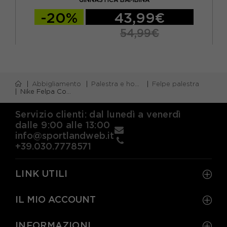
-20%
43,99€
54,99€
Abbigliamento
Palestra e home gym
Felpe palestra
Nike Felpa Con Cappuccio Logo Nero Bambina
Servizio clienti: dal lunedì a venerdì
dalle 9:00 alle 13:00
info@sportlandweb.it
+39.030.7778571
LINK UTILI
IL MIO ACCOUNT
INFORMAZIONI