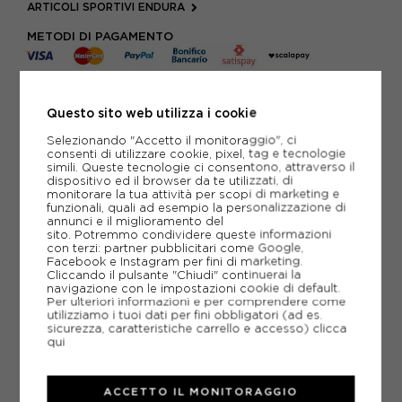
ARTICOLI SPORTIVI ENDURA
METODI DI PAGAMENTO
PIÙ INFORMAZIONI
Questo sito web utilizza i cookie
Selezionando "Accetto il monitoraggio", ci
SCHEDA TECNICA
consenti di utilizzare cookie, pixel, tag e tecnologie
simili. Queste tecnologie ci consentono, attraverso il
dispositivo ed il browser da te utilizzati, di
GUIDA ALLE TAGLIE
monitorare la tua attività per scopi di marketing e
funzionali, quali ad esempio la personalizzazione di
annunci e il miglioramento del
sito. Potremmo condividere queste informazioni
CONSIGLIATI DA NOI
con terzi: partner pubblicitari come Google,
Facebook e Instagram per fini di marketing.
Cliccando il pulsante "Chiudi" continuerai la
navigazione con le impostazioni cookie di default.
Per ulteriori informazioni e per comprendere come
utilizziamo i tuoi dati per fini obbligatori (ad es.
sicurezza, caratteristiche carrello e accesso)
clicca
qui
ACCETTO IL MONITORAGGIO