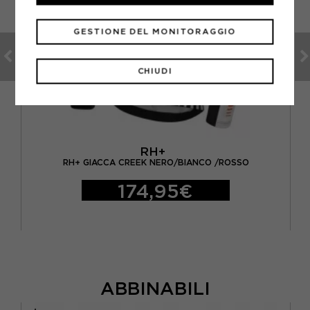
GESTIONE DEL MONITORAGGIO
CHIUDI
RH+
RH+ GIACCA CREEK NERO/BIANCO /ROSSO
174,95€
ABBINABILI