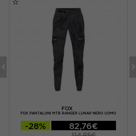
FOX
 2
FOX PANTALONI MTB RANGER LUNAR NERO UOMO
-28%
82,76€
114,95€