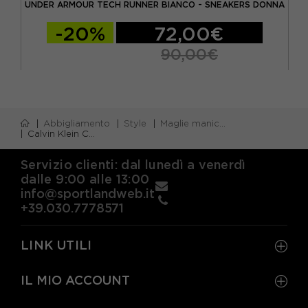
UNDER ARMOUR TECH RUNNER BIANCO - SNEAKERS DONNA
NI
-20%
72,00€
90,00€
Abbigliamento
Style
Maglie manica corta
Calvin Klein Cardigan In Maglia Maniche Lunghe Bianco Donna
Servizio clienti: dal lunedì a venerdì
dalle 9:00 alle 13:00
info@sportlandweb.it
+39.030.7778571
LINK UTILI
IL MIO ACCOUNT