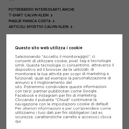
POTREBBERO INTERESSARTI ANCHE
T-SHIRT CALVIN KLEIN
MAGLIE MANICA CORTA
ARTICOLI SPORTIVI CALVIN KLEIN
METODI DI PAGAMENTO
Questo sito web utilizza i cookie
Selezionando "Accetto il monitoraggio", ci
PIÙ INFORMAZIONI
consenti di utilizzare cookie, pixel, tag e tecnologie
simili. Queste tecnologie ci consentono, attraverso il
dispositivo ed il browser da te utilizzati, di
SCHEDA TECNICA
monitorare la tua attività per scopi di marketing e
funzionali, quali ad esempio la personalizzazione di
annunci e il miglioramento del
GUIDA ALLE TAGLIE
sito. Potremmo condividere queste informazioni
con terzi: partner pubblicitari come Google,
Facebook e Instagram per fini di marketing.
Cliccando il pulsante "Chiudi" continuerai la
CONSIGLIATI DA NOI
navigazione con le impostazioni cookie di default.
Per ulteriori informazioni e per comprendere come
utilizziamo i tuoi dati per fini obbligatori (ad es.
sicurezza, caratteristiche carrello e accesso)
clicca
qui