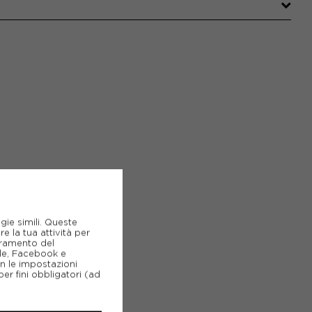
gie simili. Queste
e la tua attività per
ioramento del
gle, Facebook e
on le impostazioni
er fini obbligatori (ad