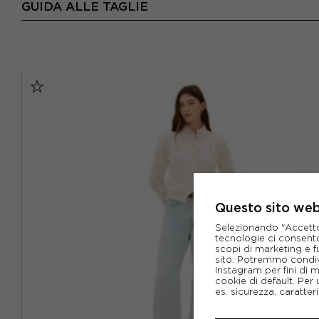
GUIDA ALLE TAGLIE
Questo sito web 
Selezionando "Accetto i
tecnologie ci consenton
scopi di marketing e f
sito. Potremmo condiv
Instagram per fini di 
cookie di default. Per 
es. sicurezza, caratte