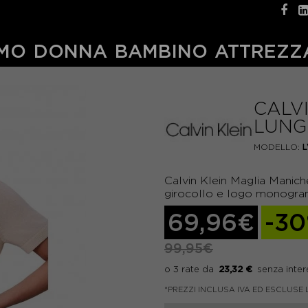
MO
DONNA
BAMBINO
ATTREZZ
CALV
LUNG
MODELLO:
Calvin Klein Maglia Manic
girocollo e logo monogr
69,96€
-3
99,95€
23,32 €
*PREZZI INCLUSA IVA ED ESCLUSE 