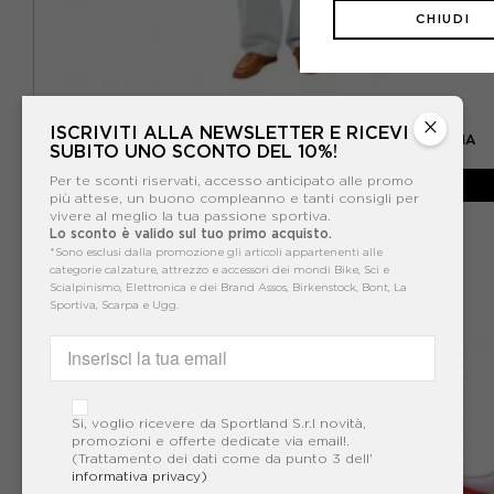
CHIUDI
TOMMY HILFIGER
×
ISCRIVITI ALLA NEWSLETTER E RICEVI
TOMMY HILFIGER CARDIGAN TRECCE BEIGE DONNA
SUBITO UNO SCONTO DEL 10%!
-29%
104,93€
Per te sconti riservati, accesso anticipato alle promo
più attese, un buono compleanno e tanti consigli per
149,90€
vivere al meglio la tua passione sportiva.
Lo sconto è valido sul tuo primo acquisto.
*Sono esclusi dalla promozione gli articoli appartenenti alle
categorie calzature, attrezzo e accessori dei mondi Bike, Sci e
Scialpinismo, Elettronica e dei Brand Assos, Birkenstock, Bont, La
Sportiva, Scarpa e Ugg.
VO
Si, voglio ricevere da Sportland S.r.l novità,
promozioni e offerte dedicate via email!.
(Trattamento dei dati come da punto 3 dell'
informativa privacy)