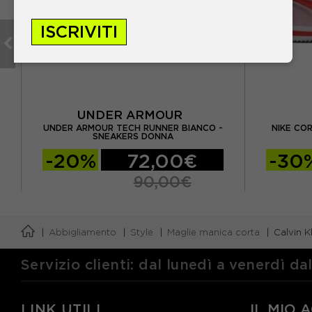
ISCRIVITI
UNDER ARMOUR
UNDER ARMOUR TECH RUNNER BIANCO -
NIKE CO
NNA
SNEAKERS DONNA
-20%
72,00€
-30
90,00€
Abbigliamento
Style
Maglie manica corta
Calvin 
Servizio clienti: dal lunedì a venerdì da
LINK UTILI
IL MIO 