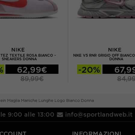
NIKE
NIKE
RTEZ TEXTILE ROSA BIANCO -
NIKE V5 RNR GRIGIO OFF BIANC
SNEAKERS DONNA
DONNA
%
62,99€
-20%
67,9
89,99€
84,9
Klein Maglia Maniche Lunghe Logo Bianco Donna
lle 9:00 alle 13:00
info@sportlandweb.it
ACCOUNT
INFORMAZIONI