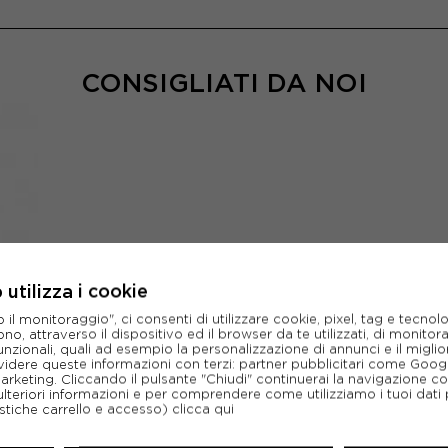
CONSIGLIATI DA NOI
utilizza i cookie
l monitoraggio", ci consenti di utilizzare cookie, pixel, tag e tecnolo
o, attraverso il dispositivo ed il browser da te utilizzati, di monitorar
unzionali, quali ad esempio la personalizzazione di annunci e il migl
idere queste informazioni con terzi: partner pubblicitari come Goo
marketing. Cliccando il pulsante "Chiudi" continuerai la navigazione c
ulteriori informazioni e per comprendere come utilizziamo i tuoi dati p
ristiche carrello e accesso)
clicca qui