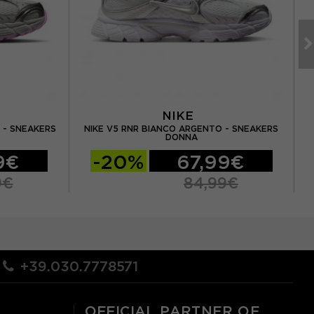
NIKE
O - SNEAKERS
NIKE V5 RNR BIANCO ARGENTO - SNEAKERS
DONNA
9€
-20%
67,99€
9€
84,99€
+39.030.7778571
OFFICIAL PARTNER OF