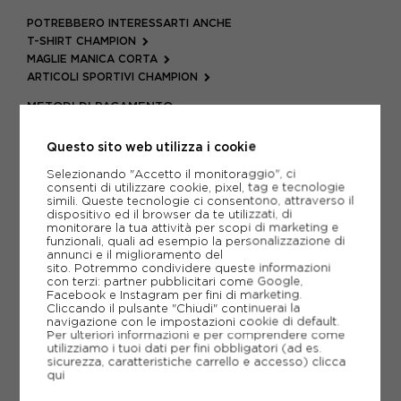
POTREBBERO INTERESSARTI ANCHE
T-SHIRT CHAMPION
MAGLIE MANICA CORTA
ARTICOLI SPORTIVI CHAMPION
METODI DI PAGAMENTO
Questo sito web utilizza i cookie
Selezionando "Accetto il monitoraggio", ci
PIÙ INFORMAZIONI
consenti di utilizzare cookie, pixel, tag e tecnologie
simili. Queste tecnologie ci consentono, attraverso il
SCHEDA TECNICA
dispositivo ed il browser da te utilizzati, di
monitorare la tua attività per scopi di marketing e
funzionali, quali ad esempio la personalizzazione di
GUIDA ALLE TAGLIE
annunci e il miglioramento del
sito. Potremmo condividere queste informazioni
con terzi: partner pubblicitari come Google,
Facebook e Instagram per fini di marketing.
Cliccando il pulsante "Chiudi" continuerai la
CONSIGLIATI DA NOI
navigazione con le impostazioni cookie di default.
Per ulteriori informazioni e per comprendere come
utilizziamo i tuoi dati per fini obbligatori (ad es.
sicurezza, caratteristiche carrello e accesso)
clicca
qui