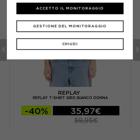
ACCETTO IL MONITORAGGIO
GESTIONE DEL MONITORAGGIO
CHIUDI
REPLAY
A
REPLAY T-SHIRT GIRO BIANCO DONNA
-40%
35,97€
59,95€