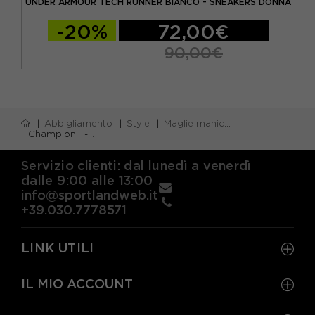
UNDER ARMOUR TECH RUNNER BIANCO - SNEAKERS DONNA
NI
-20%
72,00€
90,00€
Abbigliamento
Style
Maglie manica corta
Champion T-Shirt Logo Piccolo Panna Donna
Servizio clienti: dal lunedì a venerdì
dalle 9:00 alle 13:00
info@sportlandweb.it
+39.030.7778571
LINK UTILI
IL MIO ACCOUNT