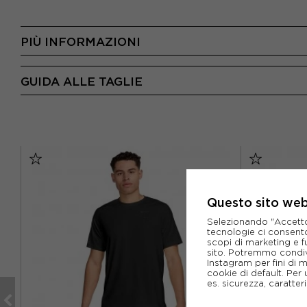
PIÙ INFORMAZIONI
GUIDA ALLE TAGLIE
Questo sito web 
Selezionando "Accetto i
tecnologie ci consenton
scopi di marketing e f
sito. Potremmo condiv
Instagram per fini di 
cookie di default. Per 
es. sicurezza, caratte