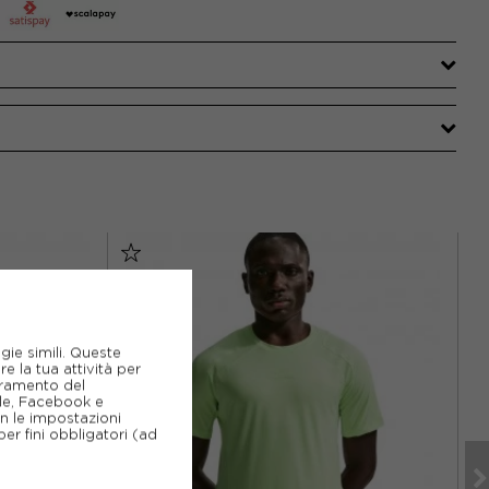
gie simili. Queste
e la tua attività per
ioramento del
gle, Facebook e
on le impostazioni
er fini obbligatori (ad