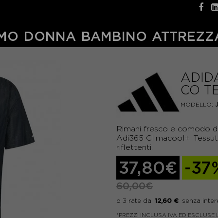
MO
DONNA
BAMBINO
ATTREZZ
ADID
CO T
MODELLO:
Rimani fresco e comodo du
Adi365 Climacool+. Tessuto
riflettenti.
37,80€
-37
60,00€
12,60 €
*PREZZI INCLUSA IVA ED ESCLUSE 