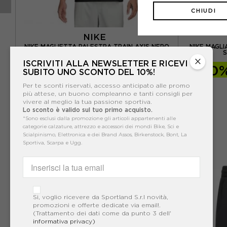
CHIUDI
NIKE
NIKE MAGLIETTA PALESTRA TRAIN AXIS NERO
NIKE MAGL
MO
UOMO
S
×
ISCRIVITI ALLA NEWSLETTER E RICEVI
-30%
48,99€
-10
SUBITO UNO SCONTO DEL 10%!
69,99€
Per te sconti riservati, accesso anticipato alle promo
più attese, un buono compleanno e tanti consigli per
EXTRA SCONTO GIÀ INCLUSO
vivere al meglio la tua passione sportiva.
SALDI ANCORA PIÙ CONVENIENTI
Lo sconto è valido sul tuo primo acquisto.
*Sono esclusi dalla promozione gli articoli appartenenti alle
categorie calzature, attrezzo e accessori dei mondi Bike, Sci e
Scialpinismo, Elettronica e dei Brand Assos, Birkenstock, Bont, La
Sportiva, Scarpa e Ugg.
Si, voglio ricevere da Sportland S.r.l novità,
promozioni e offerte dedicate via email!.
(Trattamento dei dati come da punto 3 dell'
informativa privacy)