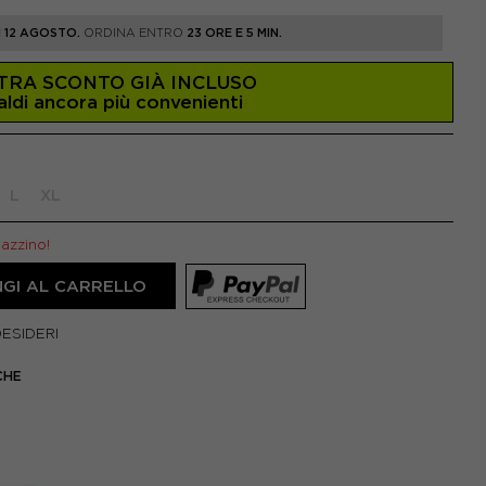
 12 AGOSTO.
ORDINA ENTRO
23 ORE E 5 MIN.
TRA SCONTO GIÀ INCLUSO
aldi ancora più convenienti
L
XL
gazzino!
GI AL CARRELLO
DESIDERI
CHE