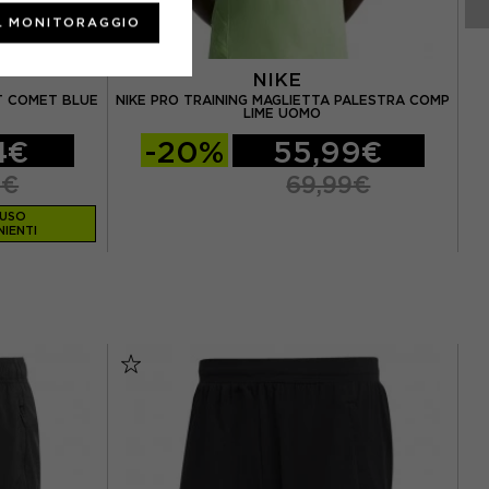
L MONITORAGGIO
NIKE
T COMET BLUE
NIKE PRO TRAINING MAGLIETTA PALESTRA COMP
NI
LIME UOMO
4€
-20%
55,99€
9€
69,99€
LUSO
IENTI