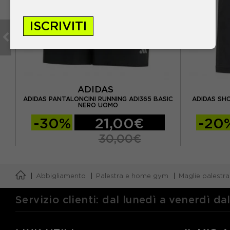
ISCRIVITI
ADIDAS
ADIDAS PANTALONCINI RUNNING ADI365 BASIC
ADIDAS SH
NERO UOMO
-30%
21,00€
-20
30,00€
Abbigliamento
Palestra e home gym
Maglie palestr
Servizio clienti: dal lunedì a venerdì da