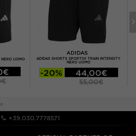
ADIDAS
ADIDAS SHORTS SPORTIVI TRAIN INTENSITY
N NERO UOMO
A
NERO UOMO
0€
-20%
44,00€
0€
55,00€
mo
+39.030.7778571