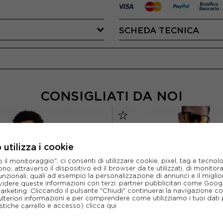
SCHEDA TECNICA
CONSIGLIATI DA NOI
utilizza i cookie
l monitoraggio", ci consenti di utilizzare cookie, pixel, tag e tecnolo
o, attraverso il dispositivo ed il browser da te utilizzati, di monitorar
unzionali, quali ad esempio la personalizzazione di annunci e il migl
idere queste informazioni con terzi: partner pubblicitari come Goo
marketing. Cliccando il pulsante "Chiudi" continuerai la navigazione c
ulteriori informazioni e per comprendere come utilizziamo i tuoi dati p
ristiche carrello e accesso)
clicca qui