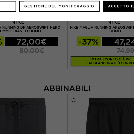
GESTIONE DEL MONITORAGGIO
ACCETTO I
NIKE
NIKE
IA RUNNING DF AEROSWIFT NERO
NIKE MAGLIA RUNNING AREOSWIF
UMMIT BIANCO UOMO
UOMO
%
72,00€
-37%
47,2
80,00€
74,9
EXTRA SCONTO GIÀ INC
SALDI ANCORA PIÙ CONVEN
ABBINABILI