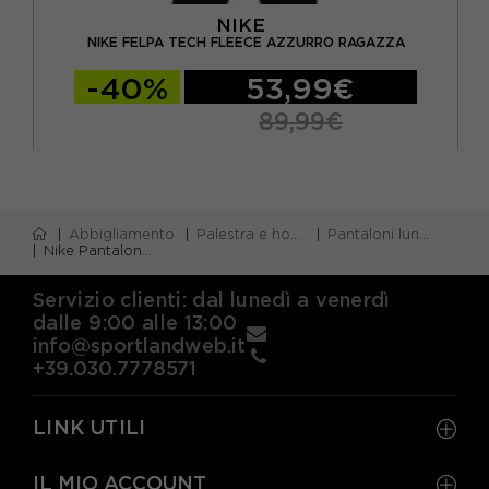
NIKE
A
NIKE FELPA TECH FLEECE AZZURRO RAGAZZA
-40%
53,99€
89,99€
Abbigliamento
Palestra e home gym
Pantaloni lunghi palestra
Nike Pantaloni Con Polsino Tech Fleece Azzurro Ragazza
Servizio clienti: dal lunedì a venerdì
dalle 9:00 alle 13:00
info@sportlandweb.it
+39.030.7778571
LINK UTILI
IL MIO ACCOUNT