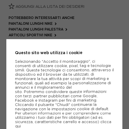
AGGIUNGI ALLA LISTA DEI DESIDERI
POTREBBERO INTERESSARTI ANCHE
PANTALONI LUNGHI NIKE
PANTALONI LUNGHI PALESTRA
ARTICOLI SPORTIVI NIKE
METODI DI PAGAMENTO
Questo sito web utilizza i cookie
Selezionando "Accetto il monitoraggio", ci
consenti di utilizzare cookie, pixel, tag e tecnologie
PIÙ INFORMAZIONI
simili. Queste tecnologie ci consentono, attraverso il
dispositivo ed il browser da te utilizzati, di
monitorare la tua attività per scopi di marketing e
SCHEDA TECNICA
funzionali, quali ad esempio la personalizzazione di
annunci e il miglioramento del
GUIDA ALLE TAGLIE
sito. Potremmo condividere queste informazioni
con terzi: partner pubblicitari come Google,
Facebook e Instagram per fini di marketing.
Cliccando il pulsante "Chiudi" continuerai la
navigazione con le impostazioni cookie di default.
CONSIGLIATI DA NOI
Per ulteriori informazioni e per comprendere come
utilizziamo i tuoi dati per fini obbligatori (ad es.
sicurezza, caratteristiche carrello e accesso)
clicca
qui